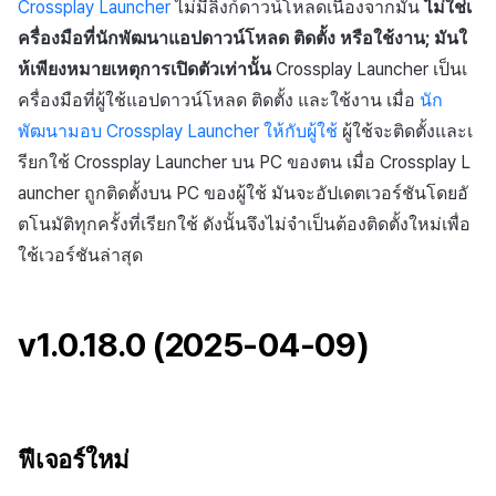
Crossplay Launcher
ไม่มีลิงก์ดาวน์โหลดเนื่องจากมัน
ไม่ใช่เ
API แชท
การสร้างแอป
ส่วนเสริม
การชำระเงิน PG
การกำหนดบันทึก
ค้
การแก้ปัญหา
การบล็อกการเข้าสู่ระบบจา
การลงทะเบียนแบนเนอร์จุด
การติดตามการตลาด
สังคม
กันยายน-2024
การมีส่วนร่วมของผู้ใช้ (UE,
การคืนเงินผู้ใช้
คอมมูนิตี้ & เว็บสโตร์
ครื่องมือที่นักพัฒนาแอปดาวน์โหลด ติดตั้ง หรือใช้งาน; มันใ
น
ต่างประเทศ
แอปบริการ
คำแนะนำในการแก้ไขปัญ
รายการ
ลิงก์ลึก)
กลุ่ม
ห้เพียงหมายเหตุการเปิดตัวเท่านั้น
Crossplay Launcher เป็นเ
การลงทะเบียนมุมมองที่
การจับคู่
บริการลูกค้า
การชำระเงิน PG
การวิเคราะห์
ห
ครื่องมือที่ผู้ใช้แอปดาวน์โหลด ติดตั้ง และใช้งาน เมื่อ
นัก
การตรวจสอบ Google และ
กำหนดเอง
คุณสมบัติเพิ่มเติม
การได้มาซึ่งผู้ใช้ (UA)
Funnel
พัฒนามอบ Crossplay Launcher ให้กับผู้ใช้
ผู้ใช้จะติดตั้งและเ
า
ตรวจสอบ Google Play Ga
แชท
การวิเคราะห์
จัดการ PID ตลาด
บริการ AI
รียกใช้ Crossplay Launcher บน PC ของตน เมื่อ Crossplay L
แยกกัน
กระดานที่กำหนดเอง
การวิเคราะห์การเก็บรักษา
auncher ถูกติดตั้งบน PC ของผู้ใช้ มันจะอัปเดตเวอร์ชันโดยอั
การวิเคราะห์
ที่เก็บข้อมูลเกม
การติดตามการซื้อ
ตโนมัติทุกครั้งที่เรียกใช้ ดังนั้นจึงไม่จำเป็นต้องติดตั้งใหม่เพื่อ
ลบผู้ใช้ทั้งหมด
แบนเนอร์เว็บ
Analytics bigQuery
ฐานข้อมูล
Hercules
การสมัครสมาชิกต่ออายุ
ใช้เวอร์ชันล่าสุด
การเข้าสู่ระบบผ่านเว็บ
การลงทะเบียนและการจัดก
อัตโนมัติ
การใช้การวิเคราะห์
แคมเปญเชิญ
Hercules
แหล่งที่มาทางการตลาด
v1.0.18.0 (2025-04-09)
ค้นหาประวัติการซื้อของ
ตัวชี้วัดที่กำหนดเอง
การมีส่วนร่วมของผู้ใช้ (UE,
พนักงาน
แหล่งที่มาทางการตลาด
คอมมูนิตี้ & เว็บสโตร์
Deeplin)
การส่งออกข้อมูล
ตั้งค่าการระบุเป้าหมาย
การสร้างรายได้จาก
การสร้างรายได้จาก
การใช้วิดีโอ YouTube
โฆษณา
โฆษณา
ข้อกำหนดตัวชี้วัด
ฟีเจอร์ใหม่
โฆษณาข้ามโปรโมชั่น