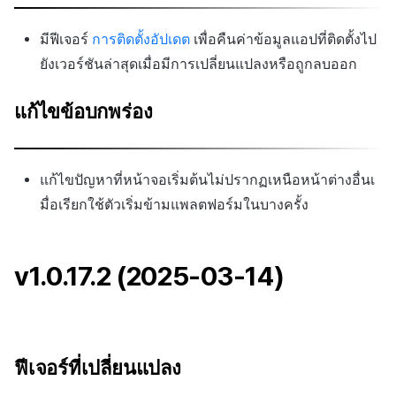
ส่วนเสริม
กระดานคะแนน
ติดตามการทำงานพร้อมกัน
มีฟีเจอร์
การติดตั้งอัปเดต
เพื่อคืนค่าข้อมูลแอปที่ติดตั้งไป
การสร้างรายได้จากการส่ง
ตัวเปิดข้ามแพลตฟอร์ม
การจับคู่
เสริมการขายข้าม
ยังเวอร์ชันล่าสุดเมื่อมีการเปลี่ยนแปลงหรือถูกลบออก
Remote Play
แชท
แก้ไขข้อบกพร่อง
เอกสารอ้างอิง
บริการ AI
รายงานการชน
แก้ไขปัญหาที่หน้าจอเริ่มต้นไม่ปรากฏเหนือหน้าต่างอื่นเ
มื่อเรียกใช้ตัวเริ่มข้ามแพลตฟอร์มในบางครั้ง
ตัวเปิดข้ามเกม
Remote Play
v1.0.17.2 (2025-03-14)
บล็อกเชน
ฟีเจอร์ที่เปลี่ยนแปลง