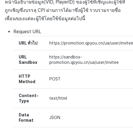
หน้านี้อธิบายข้อมูล(
VID
,
PlayerID
) ของผู้ใช้ที่เชิญและผู้ใช้ที่
ต่อแต่ละตลาด
บันทึกความแปรปรวนของ
การสร้างแอป
ส่วนเสริม
การชำระเงิน PG
การกำหนดบันทึก
ค้
สินทรัพย์ v2
การแก้ปัญหา
การบล็อกการเข้าสู่ระบบจา
การลงทะเบียนแบนเนอร์จุด
การติดตามการตลาด
สังคม
Crossplay Launcher
ตุลาคม-2024
การมีส่วนร่วมของผู้ใช้ (UE,
การคืนเงินผู้ใช้
API NFT
ถูกเชิญซึ่งบรรลุ
CPI
ผ่านการได้มาซึ่งผู้ใช้ รวบรวมรายชื่อ
น
การชำระเงิน PG
ต่างประเทศ
แอปบริการ
คำแนะนำในการแก้ไขปัญ
รายการ
ลิงก์ลึก)
กลุ่ม
เพื่อนของแต่ละผู้ใช้โดยใช้ข้อมูลต่อไปนี้
API ผู้ใช้พร้อมกัน
การลงทะเบียนมุมมองที่
การจับคู่
บริการลูกค้า
Adiz
กันยายน-2024
การชำระเงิน PG
API สัญญา
ห
การชำระเงิน Web PG
การตรวจสอบ Google และ
กำหนดเอง
Request
URL
คุณสมบัติเพิ่มเติม
การได้มาซึ่งผู้ใช้ (UA)
Funnel
า
ตรวจสอบ Google Play Ga
บันทึกการดาวน์โหลดเพิ่มเติม
แชท
การวิเคราะห์
Adkit
จัดการ PID ตลาด
API สินทรัพย์
URL ทั่วไป
https://promotion.qpyou.cn/ua/user/invite
แยกกัน
การแลกคูปองเว็บ
ที่เสร็จสมบูรณ์
กระดานที่กำหนดเอง
การวิเคราะห์การเก็บรักษา
การวิเคราะห์
ที่เก็บข้อมูลเกม
Plugins
การติดตามการซื้อ
API ล็อก
URL
https://sandbox-
ลบผู้ใช้ทั้งหมด
ส่งข้อมูลการบริโภค
บันทึกการเข้าสู่ระบบตัวละคร
แบนเนอร์เว็บ
Analytics bigQuery
Sandbox
promotion.qpyou.cn/ua/user/invitee
ฐานข้อมูล
Hercules
การสมัครสมาชิกต่ออายุ
API เมตาดาต้า
การเข้าสู่ระบบผ่านเว็บ
บันทึกการสร้างตัวละคร
การลงทะเบียนและการจัดก
อัตโนมัติ
การใช้การวิเคราะห์
HTTP
POST
Method
แคมเปญเชิญ
Hercules
แหล่งที่มาทางการตลาด
API ส่วนขยาย
บันทึกที่กำหนดเอง
ค้นหาประวัติการซื้อของ
ตัวชี้วัดที่กำหนดเอง
Content-
การมีส่วนร่วมของผู้ใช้ (UE,
พนักงาน
แหล่งที่มาทางการตลาด
คอมมูนิตี้ & เว็บสโตร์
text/html
Type
Deeplin)
บันทึกคะแนน
การส่งออกข้อมูล
ตั้งค่าการระบุเป้าหมาย
การสร้างรายได้จาก
การสร้างรายได้จาก
Data
JSON
การใช้วิดีโอ YouTube
บันทึกการเยี่ยมชม
โฆษณา
โฆษณา
ข้อกำหนดตัวชี้วัด
Format
โฆษณาข้ามโปรโมชั่น