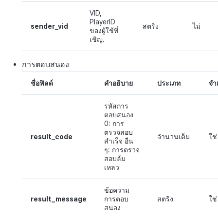
VID,
PlayerID
sender_vid
สตริง
ไม่
ของผู้ใช้ที่
เชิญ.
การตอบสนอง
ชื่อฟิลด์
คำอธิบาย
ประเภท
จำ
รหัสการ
ตอบสนอง
0: การ
ตรวจสอบ
result_code
จำนวนเต็ม
ใช่
สำเร็จ อื่น
ๆ: การตรวจ
สอบล้ม
เหลว
ข้อความ
result_message
การตอบ
สตริง
ใช่
สนอง