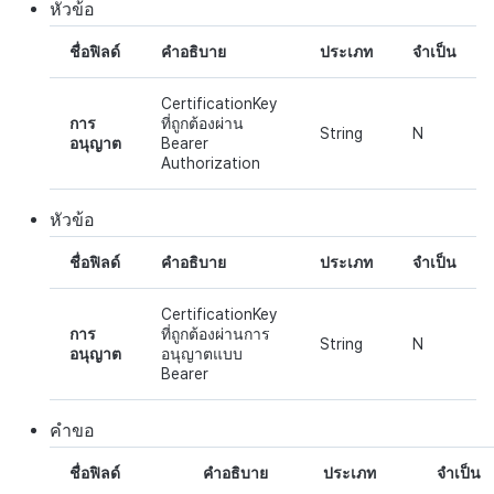
บันทึกเนื้อหาเกม
ส่วนเสริม
กระดานคะแนน
ติดตามการทำงานพร้อมกัน
หัวข้อ
ชื่อฟิลด์
คำอธิบาย
การสร้างรายได้จากการส่ง
ประเภท
จำเป็น
บันทึกสรุปภาพรวมสินทรัพย์
ตัวเปิดข้ามแพลตฟอร์ม
การจับคู่
เสริมการขายข้าม
CertificationKey
บันทึกคะแนนสินทรัพย์และ
Remote Play
แชท
การ
ที่ถูกต้องผ่าน
ข้อมูลเมตา
String
N
อนุญาต
Bearer
เอกสารอ้างอิง
บริการ AI
Authorization
บันทึกการเปลี่ยนแปลงแขกฮับ
รายงานการชน
หัวข้อ
บันทึกการดาวน์โหลดไฟล์
ชื่อฟิลด์
คำอธิบาย
ประเภท
จำเป็น
ตัวเปิดข้ามเกม
บันทึกการดึงข้อมูล
CertificationKey
Remote Play
การ
ที่ถูกต้องผ่านการ
String
N
อนุญาต
อนุญาตแบบ
Bearer
บล็อกเชน
คำขอ
ชื่อฟิลด์
คำอธิบาย
ประเภท
จำเป็น