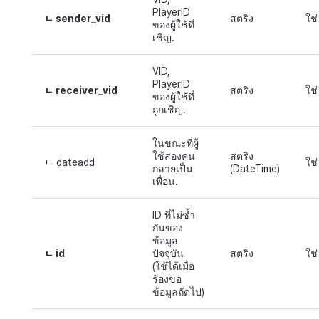
PlayerID
ㄴ sender_vid
สตริง
ใช่
ของผู้ใช้ที่
เชิญ.
VID,
PlayerID
ㄴ receiver_vid
สตริง
ใช่
ของผู้ใช้ที่
ถูกเชิญ.
ในขณะที่ผู้
ใช้สองคน
สตริง
ㄴ dateadd
ใช่
กลายเป็น
(DateTime)
เพื่อน.
ID ที่ไม่ซ้ำ
กันของ
ข้อมูล
ㄴ id
ปัจจุบัน
สตริง
ใช่
(ใช้ได้เมื่อ
ร้องขอ
ข้อมูลถัดไป)