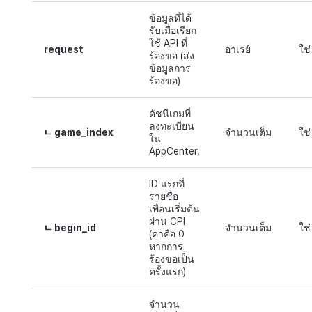
ข้อมูลที่ได้
รับเมื่อเรียก
ใช้ API ที่
request
อาเรย์
ใช่
ร้องขอ (ส่ง
ข้อมูลการ
ร้องขอ)
ดัชนีเกมที่
ลงทะเบียน
ㄴ game_index
จำนวนเต็ม
ใช่
ใน
AppCenter.
ID แรกที่
รายชื่อ
เพื่อนเริ่มต้น
ผ่าน CPI
ㄴ begin_id
จำนวนเต็ม
ใช่
(ค่าคือ 0
หากการ
ร้องขอเป็น
ครั้งแรก)
จำนวน