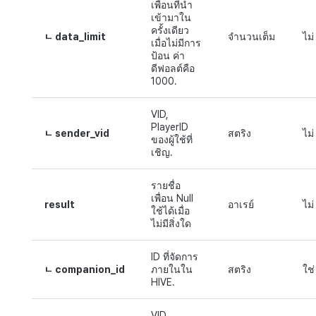
เพื่อนที่นำ
เข้ามาใน
ครั้งเดียว
ㄴ data_limit
จำนวนเต็ม
ไม่
เมื่อไม่มีการ
ป้อน ค่า
ดีฟอลต์คือ
1000.
VID,
PlayerID
ㄴ sender_vid
สตริง
ไม่
ของผู้ใช้ที่
เชิญ.
รายชื่อ
เพื่อน Null
result
อาเรย์
ไม่
ใช้ได้เมื่อ
ไม่มีสิ่งใด
ID ที่จัดการ
ㄴ companion_id
ภายในใน
สตริง
ใช่
HIVE.
VID,