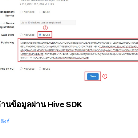
่านข้อมูลผ่าน Hive SDK
ลิงก์
ง