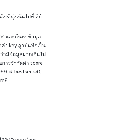
ี่มุ่งเน้นไปที่
คีย์
e'
และค้นหาข้อมูล
่อค่า
key
ถูกบันทึกเป็น
ว่ามีข้อมูลมากเกินไป
วยการจำกัดค่า
score
999 =>
bestscore0
,
re8