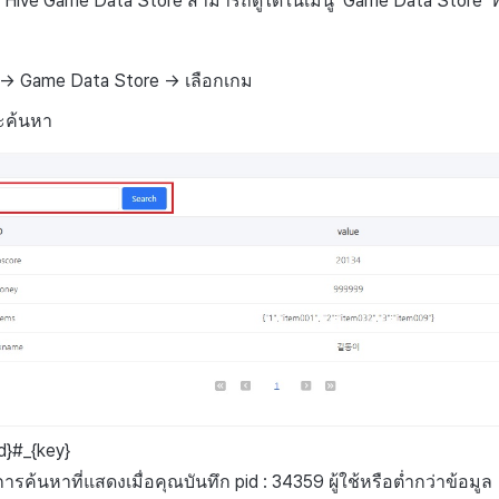
่าน Hive Game Data Store สามารถดูได้ในเมนู ‘Game Data Store’ 
 → Game Data Store → เลือกเกม
ค้นหา
id}#_{key}
การค้นหาที่แสดงเมื่อคุณบันทึก
pid
: 34359 ผู้ใช้หรือต่ำกว่าข้อมูล