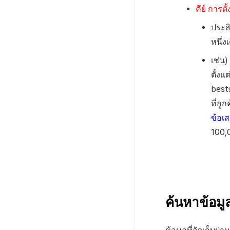
คีย์
การตั้
ประส
หนึ่ง
เช่น)
ตั้งแ
best
ที่ถู
ข้อเ
100,
ค้นหาข้อมู