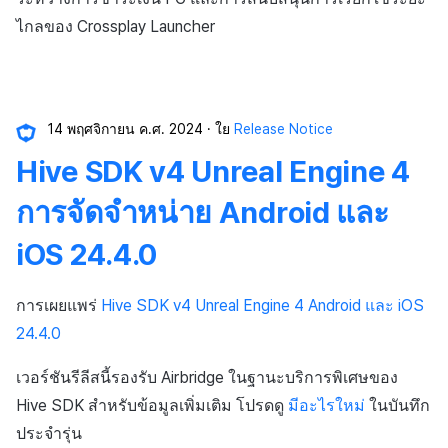
ส่วนเสริม
กระดานคะแนน
ติดตามการทำงานพร้อมกัน
ไกลของ Crossplay Launcher
การสร้างรายได้จากการส่ง
ตัวเปิดข้ามแพลตฟอร์ม
การจับคู่
เสริมการขายข้าม
Remote Play
แชท
14 พฤศจิกายน ค.ศ. 2024
ใย
Release Notice
เอกสารอ้างอิง
บริการ AI
Hive SDK v4 Unreal Engine 4
รายงานการชน
การจัดจำหน่าย Android และ
iOS 24.4.0
ตัวเปิดข้ามเกม
Remote Play
การเผยแพร่
Hive SDK v4 Unreal Engine 4 Android และ iOS
24.4.0
บล็อกเชน
เวอร์ชันรีลีสนี้รองรับ Airbridge ในฐานะบริการพิเศษของ
Hive SDK สำหรับข้อมูลเพิ่มเติม โปรดดู
มีอะไรใหม่
ในบันทึก
ประจำรุ่น