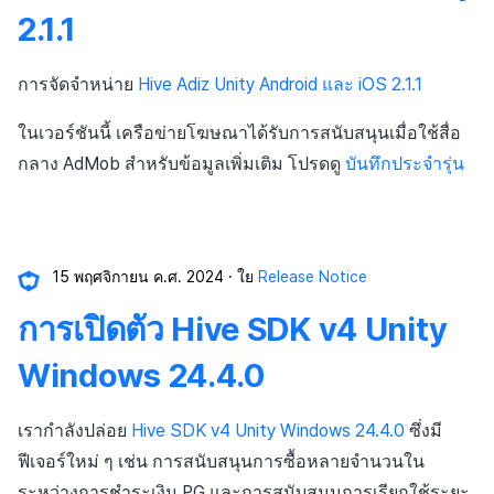
API แชท
การสร้างแอป
ส่วนเสริม
การชำระเงิน PG
การกำหนดบันทึก
ค้
2.1.1
การแก้ปัญหา
การบล็อกการเข้าสู่ระบบจา
การลงทะเบียนแบนเนอร์จุด
การติดตามการตลาด
สังคม
Crossplay Launcher
การมีส่วนร่วมของผู้ใช้ (UE,
การคืนเงินผู้ใช้
คอมมูนิตี้ & เว็บสโตร์
น
ต่างประเทศ
แอปบริการ
คำแนะนำในการแก้ไขปัญ
รายการ
ลิงก์ลึก)
กลุ่ม
การจัดจำหน่าย
Hive Adiz Unity Android และ iOS 2.1.1
การลงทะเบียนมุมมองที่
การจับคู่
บริการลูกค้า
Adiz
การชำระเงิน PG
การวิเคราะห์
ห
การตรวจสอบ Google และ
กำหนดเอง
คุณสมบัติเพิ่มเติม
การได้มาซึ่งผู้ใช้ (UA)
Funnel
ในเวอร์ชันนี้ เครือข่ายโฆษณาได้รับการสนับสนุนเมื่อใช้สื่อ
า
ตรวจสอบ Google Play Ga
แชท
การวิเคราะห์
Adkit
จัดการ PID ตลาด
บริการ AI
กลาง AdMob สำหรับข้อมูลเพิ่มเติม โปรดดู
บันทึกประจำรุ่น
แยกกัน
กระดานที่กำหนดเอง
การวิเคราะห์การเก็บรักษา
การวิเคราะห์
ที่เก็บข้อมูลเกม
Plugins
การติดตามการซื้อ
ลบผู้ใช้ทั้งหมด
แบนเนอร์เว็บ
Analytics bigQuery
ฐานข้อมูล
Hercules
การสมัครสมาชิกต่ออายุ
การเข้าสู่ระบบผ่านเว็บ
การลงทะเบียนและการจัดก
15 พฤศจิกายน ค.ศ. 2024
ใย
Release Notice
อัตโนมัติ
การใช้การวิเคราะห์
แคมเปญเชิญ
Hercules
แหล่งที่มาทางการตลาด
การเปิดตัว Hive SDK v4 Unity
ค้นหาประวัติการซื้อของ
ตัวชี้วัดที่กำหนดเอง
การมีส่วนร่วมของผู้ใช้ (UE,
พนักงาน
แหล่งที่มาทางการตลาด
คอมมูนิตี้ & เว็บสโตร์
Windows 24.4.0
Deeplin)
การส่งออกข้อมูล
ตั้งค่าการระบุเป้าหมาย
การสร้างรายได้จาก
การสร้างรายได้จาก
เรากำลังปล่อย
Hive SDK v4 Unity Windows 24.4.0
ซึ่งมี
การใช้วิดีโอ YouTube
โฆษณา
โฆษณา
ข้อกำหนดตัวชี้วัด
ฟีเจอร์ใหม่ ๆ เช่น การสนับสนุนการซื้อหลายจำนวนใน
ระหว่างการชำระเงิน PG และการสนับสนุนการเรียกใช้ระยะ
โฆษณาข้ามโปรโมชั่น