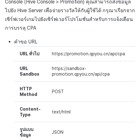
Console (Hive Console > Promotion) คุณสามารถส่งข้อมูล
ระบบ (SSO)
ต่อแต่ละตลาด
การสร้างแอป
การชำระเงิน PG
การกำหนดบันทึก
ค้
การจัดการอุปกรณ์
ยืนยันว่าเป็นผู้ใหญ่
การแก้ปัญหา
ส่งคืนพารามิเตอร์การเรียกใ
การลงทะเบียนแบนเนอร์จุด
โปรโมชั่น
สังคม
Crossplay Launcher
ไปยัง Hive Server เพื่อจ่ายรางวัลให้กับผู้ใช้ได้ กรุณาเรียกจาก
ธันวาคม-2024
การมีส่วนร่วมของผู้ใช้ (UE,
การคืนเงินผู้ใช้
น
การชำระเงิน PG
งาน
แอปบริการ
รายการ
ลิงก์ลึก)
กลุ่ม
เซิร์ฟเวอร์เกมไปยังเซิร์ฟเวอร์โปรโมชั่นสำหรับการแจ้งเตือน
การใช้ที่ถูกระงับ
ส่วนเสริม
การลงทะเบียนมุมมองที่
การติดตามการตลาด
บริการลูกค้า
Adiz
พฤศจิกายน-2024
การชำระเงิน PG
ห
การบรรลุ
CPA
การชำระเงิน Web PG
กำหนดเอง
คุณสมบัติเพิ่มเติม
การได้มาซึ่งผู้ใช้ (UA)
Funnel
า
ลงทะเบียนประเภทการใช้ที่
คำแนะนำในการแก้ไขปัญ
การจับคู่
การวิเคราะห์
Adkit
ตุลาคม-2024
จัดการ PID ตลาด
คำขอ
URL
ระงับ
การแลกคูปองเว็บ
กระดานที่กำหนดเอง
การวิเคราะห์การเก็บรักษา
URL ทั่วไป
https://promotion.qpyou.cn/api/cpa
แชท
ที่เก็บข้อมูลเกม
Plugins
กันยายน-2024
การติดตามการซื้อ
ลงทะเบียนเซิร์ฟเวอร์เกมที่ถ
ส่งข้อมูลการบริโภค
แบนเนอร์เว็บ
Analytics bigQuery
URL
https://sandbox-
ระงับ
การสนับสนุนลูกค้า
Hercules
การสมัครสมาชิกต่ออายุ
Sandbox
promotion.qpyou.cn/api/cpa
การลงทะเบียนและการจัดก
อัตโนมัติ
การใช้การวิเคราะห์
ลบผู้ใช้ทั้งหมด
แคมเปญเชิญ
ชุมชน
แหล่งที่มาทางการตลาด
HTTP
POST
ค้นหาประวัติการซื้อของ
ตัวชี้วัดที่กำหนดเอง
Method
การเข้าสู่ระบบผ่านเว็บ
การใช้วิดีโอ YouTube
พนักงาน
การวิเคราะห์
คอมมูนิตี้ & เว็บสโตร์
Content-
การส่งออกข้อมูล
text/html
Type
การมีส่วนร่วมของผู้ใช้
ตั้งค่าการระบุเป้าหมาย
ฐานข้อมูล
การสร้างรายได้จาก
โฆษณา
ข้อกำหนดตัวชี้วัด
รูปแบบ
โฆษณาข้ามโปรโมชั่น
JSON
การยกเลิก·การคืนเงิน
Hercules
ข้อมูล