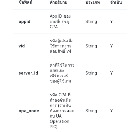
ชื่อฟิลด์
คำอธิบาย
ประเภท
จำเป็น
App ID ของ
appid
เกมที่บรรลุ
String
Y
CPA
รหัสผู้เล่นเมื่อ
vid
ใช้การตรวจ
String
Y
สอบสิทธิ์ v4
ค่าที่ใช้ในการ
แยกแยะ
server_id
String
Y
เซิร์ฟเวอร์
ของผู้ใช้เกม
รหัส CPA ที่
กำลังดำเนิน
การ (จำเป็น
cpa_code
ต้องตรวจสอบ
String
Y
กับ UA
Operation
PIC)