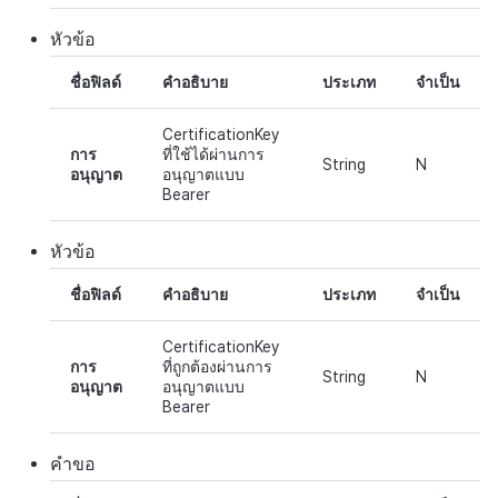
กระดานคะแนน
ติดตามการทำงานพร้อมกัน
การสร้างรายได้จากการส่ง
แหล่งที่มาทางการตลาด
หัวข้อ
เสริมการขายข้าม
การจับคู่
การสร้างรายได้จาก
ชื่อฟิลด์
คำอธิบาย
ประเภท
จำเป็น
โฆษณา
แชท
CertificationKey
การ
ที่ใช้ได้ผ่านการ
ตัวเปิดข้ามแพลตฟอร์ม
บริการ AI
String
N
อนุญาต
อนุญาตแบบ
Bearer
Remote Play
รายงานการชน
หัวข้อ
SDK ส่วนเสริม
ตัวเปิดข้ามเกม
ชื่อฟิลด์
คำอธิบาย
ประเภท
จำเป็น
เอกสารอ้างอิง
Remote Play
CertificationKey
การ
ที่ถูกต้องผ่านการ
String
N
บล็อกเชน
อนุญาต
อนุญาตแบบ
Bearer
คำขอ