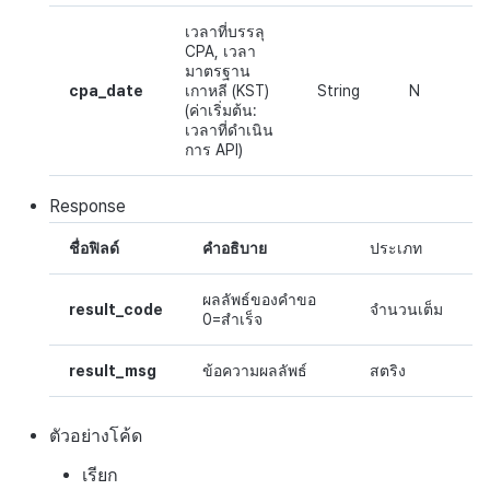
เวลาที่บรรลุ
CPA, เวลา
มาตรฐาน
cpa_date
เกาหลี (KST)
String
N
(ค่าเริ่มต้น:
เวลาที่ดำเนิน
การ API)
Response
ชื่อฟิลด์
คำอธิบาย
ประเภท
ผลลัพธ์ของคำขอ
result_code
จำนวนเต็ม
0=สำเร็จ
result_msg
ข้อความผลลัพธ์
สตริง
ตัวอย่างโค้ด
เรียก