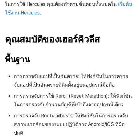
การสร้างแอป
การชำระเงิน PG
API แชท
การกำหนดบันทึก
การแจ้งเตือน
ในการใช้ Hercules คุณต้องทำตามขั้นตอนทั้งหมดใน
เริ่มต้น
ค้
การจัดการอุปกรณ์
ยืนยันว่าเป็นผู้ใหญ่
การแก้ปัญหา
ส่งคืนพารามิเตอร์การเรียกใช้
การลงทะเบียนแบนเนอร์จุด
การมีส่วนร่วมของผู้ใช้ (UE,
สังคม
Crossplay Launcher
ธันวาคม-2024
Unreal Windows
การคืนเงินผู้ใช้
ใช้งาน Hercules
.
น
งาน
แอปบริการ
รายการ
ลิงก์ลึก)
กลุ่ม
เขตเวลา
การใช้ที่ถูกระงับ
ส่วนเสริม
การลงทะเบียนมุมมองที่
บริการลูกค้า
Adiz
พฤศจิกายน-2024
การชำระเงิน PG
ห
กำหนดเอง
คุณสมบัติเพิ่มเติม
การได้มาซึ่งผู้ใช้ (UA)
Funnel
คอมมูนิตี้ & เว็บสโตร์
คุณสมบัติของเฮอร์คิวลีส
า
ลงทะเบียนประเภทการใช้ที่
คำแนะนำในการแก้ไขปัญหา
การวิเคราะห์
Adkit
ตุลาคม-2024
จัดการ PID ตลาด
ระงับ
กระดานที่กำหนดเอง
การวิเคราะห์การเก็บรักษา
การวิเคราะห์
ที่เก็บข้อมูลเกม
Plugins
กันยายน-2024
การติดตามการซื้อ
พื้นฐาน
ลงทะเบียนเซิร์ฟเวอร์เกมที่ถ
แบนเนอร์เว็บ
Analytics bigQuery
บริการ AI
ระงับ
Hercules
การสมัครสมาชิกต่ออายุ
การตรวจจับแอปที่เป็นอันตราย: ให้ฟังก์ชันในการตรวจ
การลงทะเบียนและการจัดก
อัตโนมัติ
การใช้การวิเคราะห์
จับแอปที่เป็นอันตรายที่ติดตั้งอยู่บนอุปกรณ์มือถือ
ลบผู้ใช้ทั้งหมด
แคมเปญเชิญ
แหล่งที่มาทางการตลาด
ค้นหาประวัติการซื้อของ
ตัวชี้วัดที่กำหนดเอง
การตรวจจับการใช้ Reroll (Reset Marathon): ให้ฟังก์ชัน
การเข้าสู่ระบบผ่านเว็บ
การใช้วิดีโอ YouTube
พนักงาน
คอมมูนิตี้ & เว็บสโตร์
ในการตรวจจับจำนวนบัญชีที่เข้าถึงจากอุปกรณ์เดียว
การส่งออกข้อมูล
การมีส่วนร่วมของผู้ใช้
การตรวจจับ Root/Jailbreak: ให้ฟังก์ชันในการตรวจจับ
ตั้งค่าการระบุเป้าหมาย
การสร้างรายได้จาก
โฆษณา
ข้อกำหนดตัวชี้วัด
สภาพแวดล้อมของระบบปฏิบัติการ Android/iOS ที่ผิด
โฆษณาข้ามโปรโมชั่น
การยกเลิก·การคืนเงิน
ปกติ