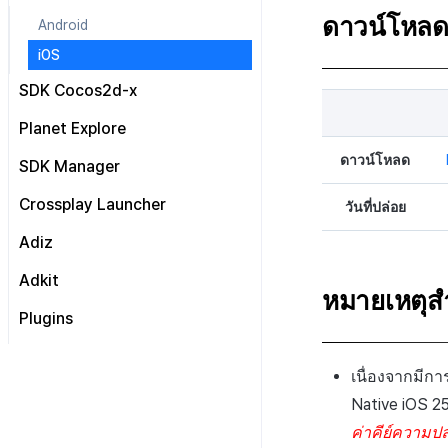
Windows
ดาวน์โหล
Android
iOS
SDK Cocos2d-x
Android & iOS
Planet Explore
ดาวน์โหลด
SDK Manager
Crossplay Launcher
วันที่ปล่อย
อัปโหลดเดอร์ & เครื่องมือแพตช์
Adiz
เครื่องมือบรรจุภัณฑ์การติดตั้ง
Adkit
สำหรับ Google Play Games
หมายเหตุส
AD(X)
Plugins
ADOP
Unity
Marketing Attribution
C++
Unity
เนื่องจากมีก
Remote Play
Windows
Cocos2dx-CPP
Native iOS 25
Windows
ค่าคีย์ความป
Android