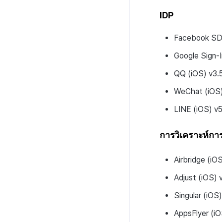
IDP
Facebook SDK
Google Sign-
QQ (iOS) v3.5
WeChat (iOS)
LINE (iOS) v5
การวิเคราะห์ก
Airbridge (iO
Adjust (iOS) 
Singular (iOS)
AppsFlyer (iO