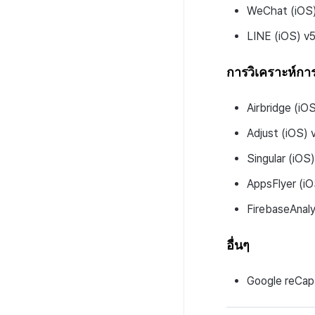
WeChat (iOS)
LINE (iOS) v5
การวิเคราะห์ก
Airbridge (iO
Adjust (iOS) 
Singular (iOS)
AppsFlyer (iO
FirebaseAnaly
อื่นๆ
Google reCap