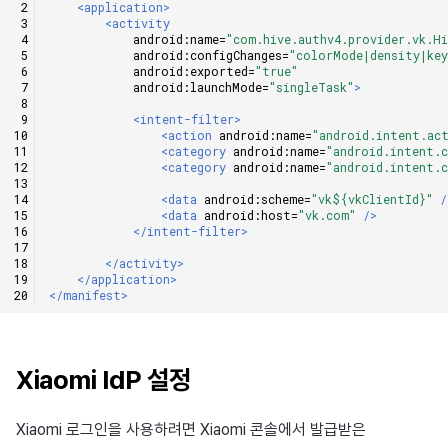
<application>
<activity
android:name=
"com.hive.authv4.provider.vk.Hi
android:configChanges=
"colorMode|density|key
android:exported=
"true"
android:launchMode=
"singleTask"
>
<intent-filter>
<action
android:name=
"android.intent.ac
<category
android:name=
"android.intent.
<category
android:name=
"android.intent.
<data
android:scheme=
"vk${vkClientId}"
/
<data
android:host=
"vk.com"
/>
</intent-filter>
</activity>
</application>
</manifest>
Xiaomi IdP 설정
Xiaomi 로그인을 사용하려면 Xiaomi 콘솔에서 발급받은