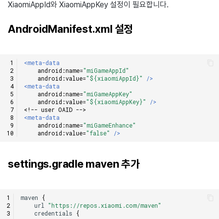
XiaomiAppId와 XiaomiAppKey 설정이 필요합니다.
AndroidManifest.xml 설정
<meta-data
android:name=
"miGameAppId"
android:value=
"${xiaomiAppId}"
/>
<meta-data
android:name=
"miGameAppKey"
android:value=
"${xiaomiAppKey}"
/>
<!-- user OAID -->
<meta-data
android:name=
"miGameEnhance"
android:value=
"false"
/>
settings.gradle maven 추가
maven
{
url
"https://repos.xiaomi.com/maven"
credentials
{