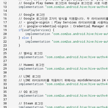
// Google Play Games 로그인과 Google 로그인은 서로 
implementation
"com.com2us.android.hive:hive-authv4
// Google 로그인
// Google 로그인은 2가지 방식을 지원합니다. 두 라이브러
// - google-signin : Play Services 라이브러리를 사용
// - google-credential-signin : Credential Ma
if
(
usePlayServices
)
{
implementation
"com.com2us.android.hive:hive-au
}
else
{
implementation
"com.com2us.android.hive:hive-au
}
// 멤버십 로그인
implementation
"com.com2us.android.hive:hive-authv4
// Huawei 로그인
implementation
"com.com2us.android.hive:hive-authv4
// LINE 로그인
// LINE 라이브러리를 적용하기 위해서는 minSdkVersion 2
implementation
"com.com2us.android.hive:hive-authv4
// QQ 로그인
implementation
"com.com2us.android.hive:hive-authv4
// Steam 로그인
implementation
"com.com2us.android.hive:hive-authv4