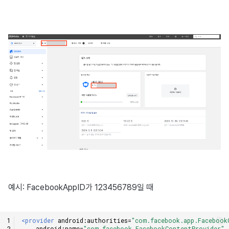
예시: FacebookAppID가 123456789일 때
<provider
android:authorities=
"com.facebook.app.Facebook
android:name=
"com.facebook.FacebookContentProvider"