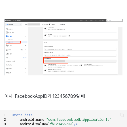
예시: FacebookAppID가 123456789일 때
<meta-data
android:name=
"com.facebook.sdk.ApplicationId"
android:value=
"fb123456789"
/>