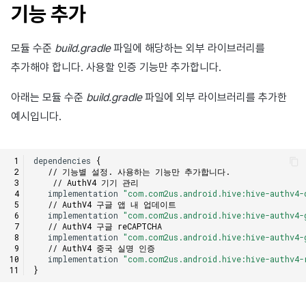
이용정지
기능 추가
Facebook IdP 설정
앱 서비스
Hive 아이템
유저 애퀴지션(UA) (지원 종료)
문제 해결 가이드
오버레이 UI 엔진에서 출력하기
고객센터
크로스플레이 런처
2025년 12월
Unreal Windows
아이템 등록
커뮤니티 운영 관리
Result API AuthV4
노티피케이션
전체 유저 삭제
모듈 수준
build.gradle
파일에 해당하는 외부 라이브러리를
QQ/WeChat IdP 설정
부가 기능
Funtap 퍼블리셔 연동 가이드
소셜
Adiz
2025년 11월
아이템 지급 메시지
타임존
추가해야 합니다. 사용할 인증 기능만 추가합니다.
성인인증
Huawei IdP 설정
애널리틱스
Adkit
2025년 10월
결제 운영
커뮤니티 & 웹 상점
아래는 모듈 수준
build.gradle
파일에 외부 라이브러리를 추가한
예시입니다.
VK IdP 설정
게임 데이터 스토어
플러그인
2025년 9월
결제 부가 기능
애널리틱스
Xiaomi IdP 설정
게임 보안
2025년 8월
취소·환불
AI 서비스
dependencies
{
// 기능별 설정. 사용하는 기능만 추가합니다.
// AuthV4 기기 관리
마케팅 어트리뷰션
2025년 7월
소셜
implementation
"com.com2us.android.hive:hive-authv4-
// AuthV4 구글 앱 내 업데이트
implementation
"com.com2us.android.hive:hive-authv4-
커뮤니티 & 웹 상점
2025년 6월
지원 종료
// AuthV4 구글 reCAPTCHA
implementation
"com.com2us.android.hive:hive-authv4-
// AuthV4 중국 실명 인증
광고 수익화
2025년 5월
implementation
"com.com2us.android.hive:hive-authv4-
}
리더보드
2025년 4월