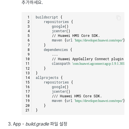
추가하세요.
buildscript
{
repositories
{
google
()
jcenter
()
// Huawei HMS Core SDK.
maven
{
url
}
'https://developer.huawei.com/repo/'
}
dependencies
{
...
// Huawei AppGallery Connect plugin
classpath
'com.huawei.agconnect:agcp:1.9.1.301'
}
}
allprojects
{
repositories
{
google
()
jcenter
()
/// Huawei HMS Core SDK.
maven
{
url
}
'https://developer.huawei.com/repo/'
}
}
App -
build.gradle
파일 설정