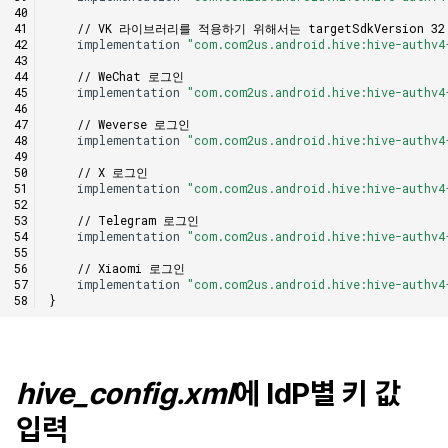
// VK 라이브러리를 적용하기 위해서는 targetSdkVersion 
implementation
"com.com2us.android.hive:hive-authv4
// WeChat 로그인
implementation
"com.com2us.android.hive:hive-authv4
// Weverse 로그인
implementation
"com.com2us.android.hive:hive-authv4
// X 로그인
implementation
"com.com2us.android.hive:hive-authv4
// Telegram 로그인
implementation
"com.com2us.android.hive:hive-authv4
// Xiaomi 로그인
implementation
"com.com2us.android.hive:hive-authv4
}
hive_config.xml
에 IdP별 키 값
입력