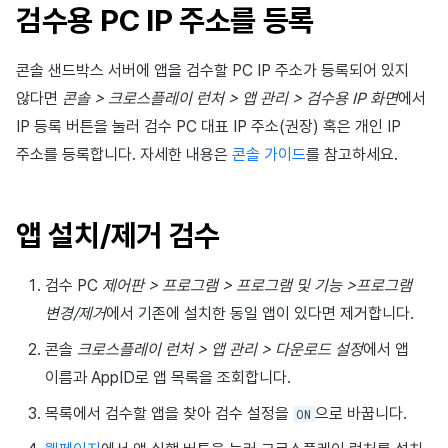
이용정지
검수용 PC IP 주소를 등록
앱 서비스
부가 기능
Hive 아이템
유저 애퀴지션(UA) (지원 종료)
문제 해결 가이드
오버레이 UI 엔진에서 출력하기
고객센터
크로스플레이 런처
2025년 12월
Unreal Windows
아이템 등록
커뮤니티 운영 관리
Result API AuthV4
노티피케이션
전체 유저 삭제
콘솔 샌드박스 서버에 앱을 검수할 PC IP 주소가 등록되어 있지
문제 해결 가이드
부가 기능
Funtap 퍼블리셔 연동 가이드
소셜
Adiz
2025년 11월
아이템 지급 메시지
타임존
않다면
콘솔 > 크로스플레이 런처 > 앱 관리 > 검수용 IP 화면
에서
성인인증
애널리틱스
Adkit
2025년 10월
결제 운영
커뮤니티 & 웹 상점
IP 등록 버튼을 눌러 검수 PC 대표 IP 주소(권장) 혹은 개인 IP
주소를 등록합니다. 자세한 내용은
콘솔 가이드
를 참고하세요.
게임 데이터 스토어
플러그인
2025년 9월
결제 부가 기능
애널리틱스
게임 보안
2025년 8월
취소·환불
AI 서비스
앱 설치/제거 검수
마케팅 어트리뷰션
2025년 7월
소셜
검수 PC
제어판 > 프로그램 > 프로그램 및 기능 >프로그램
변경/제거
에서 기존에 설치한 동일 앱이 있다면 제거합니다.
커뮤니티 & 웹 상점
2025년 6월
지원 종료
콘솔
크로스플레이 런처 > 앱 관리 > 다운로드 설정
에서 앱
광고 수익화
2025년 5월
이름과 AppID로 앱 목록을 조회합니다.
목록에서 검수할 앱을 찾아 검수 설정을
으로 바꿉니다.
ON
리더보드
2025년 4월