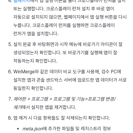
웹페이지
에서 앱 실행 버튼을 눌러 크로스플레이 런처를 설치
매치 메이킹
2025년 3월
또는 실행합니다. 크로스플레이 런처 설치 후 바로 앱이
자동으로 설치되지 않으면, 웹페이지에서 앱 실행 버튼을 다시
채팅
2025년 2월
누릅니다. 크로스플레이 런처를 실행하면 크로스플레이
런처가 앱을 설치합니다.
AI 서비스
2025년 1월
설치 완료 후 바탕화면과 시작 메뉴에 바로가기 아이콘이 잘
크로스플레이 런처
2024년 12월
생성되었는지 확인합니다. 또 바로가기를 실행해 앱이 잘
작동하는지 확인합니다.
리모트 플레이
2024년 11월
WinMerge와 같은 데이터 비교 도구를 사용해, 검수 PC에
블록체인
2024년 10월
설치한 앱과 콘솔 샌드박스 서버에 업로드한 앱 데이터가 서로
동일한지 확인합니다.
2024년 9월
제어판 > 프로그램 > 프로그램 및 기능>프로그램 변경/
제거
에서 설치한 앱을 제거합니다.
앱 제거 시 다음 항목들도 잘 삭제되는지 확인합니다.
meta.json
에 추가한 파일들 및 레지스트리 정보