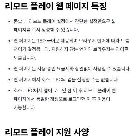
이용정지
리모트 플레이 웹 페이지 특징
프로모션
아이템 등록
커뮤니티 운영 관리
크로스플레이 런처
2026년 1월
앱 서비스
부가 기능
Hive 아이템
유저 애퀴지션(UA) (지원 종료
문제 해결 가이드
오버레이 UI 엔진에서 출력하
웹 배너 활용
세그먼트
트랜잭션 조회
Result API AuthV4
노티피케이션
전체 유저 삭제
콘솔 내 리모트 플레이 설정에서 간단한 설정만으로 웹
마케팅 어트리뷰션
아이템 지급 메시지
Adiz
2025년 12월
문제 해결 가이드
부가 기능
Funtap 퍼블리셔 연동 가이드
YouTube 동영상 활용하기
퍼널
타임존
페이지를 즉시 생성할 수 있습니다.
성인인증
매치 메이킹
결제 운영
Adkit
2025년 11월
자동 로그인 키 관리
리텐션 분석
커뮤니티 & 웹 상점
웹 페이지는 16개국어로 제공되며 브라우저 언어에 따라 노출
언어가 결정됩니다. 지원하지 않는 언어의 브라우저는 영어로
채팅
결제 부가 기능
플러그인
2025년 10월
애널리틱스 빅쿼리
애널리틱스
노출됩니다.
고객센터
취소·환불
2025년 9월
애널리틱스 활용하기
AI 서비스
웹 페이지는 사용 중인 요금제와 상관없이 사용할 수 있습니다.
웹 페이지에서 호스트 PC의 앱을 실행할 수는 없습니다.
커뮤니티
2025년 8월
커스텀 지표
소셜
호스트 PC에서 앱에 로그인 한 이 후 리모트 플레이 웹
애널리틱스
2025년 7월
데이터 내보내기
지원 종료
페이지에서 동일한 계정으로 로그인한 이 후 이용이
가능합니다.
게임 데이터 스토어
2025년 6월
지표 용어
허큘리스
2025년 5월
동접 모니터링
리모트 플레이 지원 사양