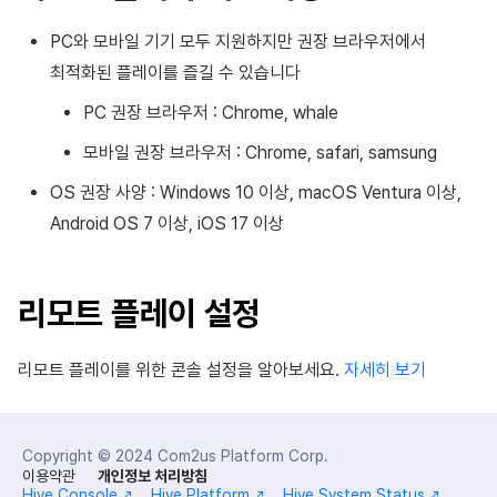
광고 수익화
2025년 4월
PC와 모바일 기기 모두 지원하지만 권장 브라우저에서
최적화된 플레이를 즐길 수 있습니다
크로스플레이 런처
2025년 3월
PC 권장 브라우저 : Chrome, whale
리모트 플레이
2025년 2월
모바일 권장 브라우저 : Chrome, safari, samsung
SDK 부가 기능
2025년 1월
OS 권장 사양 : Windows 10 이상, macOS Ventura 이상,
Android OS 7 이상, iOS 17 이상
참고 자료
2024년 12월
2024년 11월
리모트 플레이 설정
2024년 10월
리모트 플레이를 위한 콘솔 설정을 알아보세요.
자세히 보기
2024년 9월
Copyright © 2024
Com2us Platform Corp.
이용약관
개인정보 처리방침
Hive Console
Hive Platform
Hive System Status