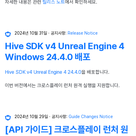
이용정지
자세한 내용은 관련
릴리스 노트
에서 확인하세요.
프로모션
고객센터
크로스플레이 런처
앱 서비스
부가 기능
Hive 아이템
유저 애퀴지션(UA) (지원 종료
문제 해결 가이드
오버레이 UI 엔진에서 출력하
아이템 등록
커뮤니티 운영 관리
Result API AuthV4
노티피케이션
전체 유저 삭제
마케팅 어트리뷰션
소셜
Adiz
문제 해결 가이드
부가 기능
Funtap 퍼블리셔 연동 가이드
아이템 지급 메시지
타임존
성인인증
2024년 10월 31일
공지사항:
Release Notice
매치 메이킹
애널리틱스
Adkit
결제 운영
커뮤니티 & 웹 상점
Hive SDK v4 Unreal Engine 4
채팅
게임 데이터 스토어
플러그인
결제 부가 기능
애널리틱스
Windows 24.4.0 배포
고객센터
게임 보안
취소·환불
AI 서비스
Hive SDK v4 Unreal Engine 4 24.4.0
을 배포합니다.
커뮤니티
마케팅 어트리뷰션
소셜
이번 버전에서는 크로스플레이 런처 원격 실행을 지원합니다.
애널리틱스
커뮤니티 & 웹 상점
지원 종료
게임 데이터 스토어
광고 수익화
2024년 10월 29일
공지사항:
Guide Changes Notice
[API 가이드] 크로스플레이 런처 원
허큘리스
리더보드