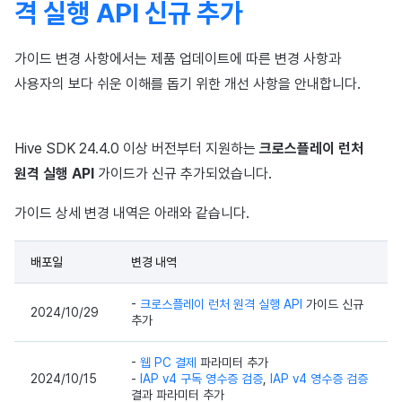
격 실행 API 신규 추가
광고 수익화
매치 메이킹
가이드 변경 사항에서는 제품 업데이트에 따른 변경 사항과
크로스플레이 런처
채팅
사용자의 보다 쉬운 이해를 돕기 위한 개선 사항을 안내합니다.
리모트 플레이
AI 서비스
Hive SDK 24.4.0 이상 버전부터 지원하는
크로스플레이 런처
SDK 부가 기능
크로스플레이 런처
원격 실행 API
가이드가 신규 추가되었습니다.
참고 자료
리모트 플레이
가이드 상세 변경 내역은 아래와 같습니다.
블록체인
배포일
변경 내역
-
크로스플레이 런처 원격 실행 API
가이드 신규
2024/10/29
추가
-
웹 PC 결제
파라미터 추가
2024/10/15
-
IAP v4 구독 영수증 검증
,
IAP v4 영수증 검증
결과 파라미터 추가