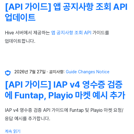
[API 가이드] 앱 공지사항 조회 API
광고 수익화
매치 메이킹
업데이트
크로스플레이 런처
채팅
Hive 서버에서 제공하는
앱 공지사항 조회 API
가이드를
리모트 플레이
AI 서비스
업데이트합니다.
SDK 부가 기능
크로스플레이 런처
참고 자료
리모트 플레이
2026년 7월 27일
공지사항:
Guide Changes Notice
블록체인
[API 가이드] IAP v4 영수증 검증
에 Funtap, Playio 마켓 예시 추가
IAP v4 영수증 검증 API 가이드에 Funtap 및 Playio 마켓 요청/
응답 예시를 추가합니다.
계속 읽기