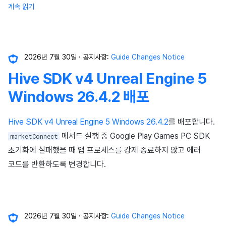
이용정지
계속 읽기
프로모션
고객센터
크로스플레이 런처
앱 서비스
부가 기능
Hive 아이템
유저 애퀴지션(UA) (지원 종료
문제 해결 가이드
오버레이 UI 엔진에서 출력하
아이템 등록
커뮤니티 운영 관리
Result API AuthV4
노티피케이션
전체 유저 삭제
마케팅 어트리뷰션
소셜
Adiz
문제 해결 가이드
부가 기능
Funtap 퍼블리셔 연동 가이드
아이템 지급 메시지
타임존
성인인증
2026년 7월 30일
공지사항:
Guide Changes Notice
매치 메이킹
애널리틱스
Adkit
결제 운영
커뮤니티 & 웹 상점
Hive SDK v4 Unreal Engine 5
채팅
게임 데이터 스토어
플러그인
결제 부가 기능
애널리틱스
Windows 26.4.2 배포
고객센터
게임 보안
취소·환불
AI 서비스
Hive SDK v4 Unreal Engine 5 Windows 26.4.2
를 배포합니다.
메서드 실행 중 Google Play Games PC SDK
marketConnect
커뮤니티
마케팅 어트리뷰션
소셜
초기화에 실패했을 때 앱 프로세스를 강제 종료하지 않고 에러
애널리틱스
커뮤니티 & 웹 상점
지원 종료
코드를 반환하도록 변경합니다.
게임 데이터 스토어
광고 수익화
허큘리스
리더보드
2026년 7월 30일
공지사항:
Guide Changes Notice