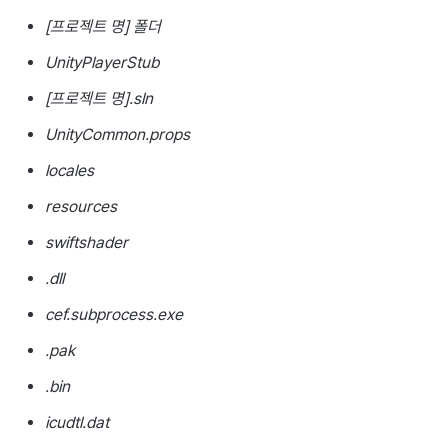
[
프로젝트 명
] 폴더
UnityPlayerStub
[
프로젝트 명
].sln
UnityCommon.props
locales
resources
swiftshader
.dll
cef.subprocess.exe
.pak
.bin
icudtl.dat