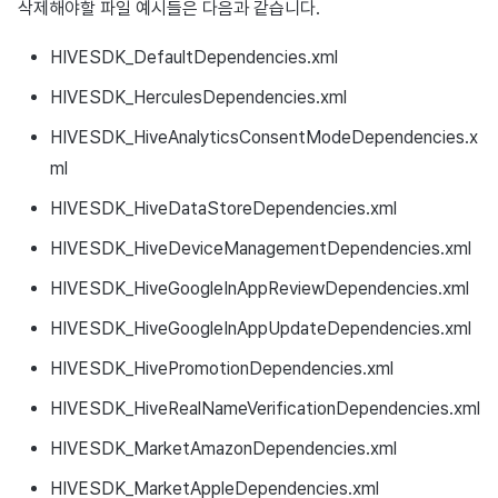
삭제해야할 파일 예시들은 다음과 같습니다.
HIVESDK_DefaultDependencies.xml
HIVESDK_HerculesDependencies.xml
HIVESDK_HiveAnalyticsConsentModeDependencies.x
ml
HIVESDK_HiveDataStoreDependencies.xml
HIVESDK_HiveDeviceManagementDependencies.xml
HIVESDK_HiveGoogleInAppReviewDependencies.xml
HIVESDK_HiveGoogleInAppUpdateDependencies.xml
HIVESDK_HivePromotionDependencies.xml
HIVESDK_HiveRealNameVerificationDependencies.xml
HIVESDK_MarketAmazonDependencies.xml
HIVESDK_MarketAppleDependencies.xml