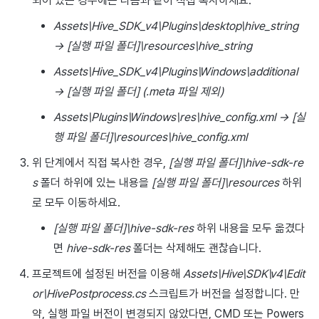
되어 있는 경우에는 다음과 같이 직접 복사하세요.
Assets\Hive_SDK_v4\Plugins\desktop\hive_string
→ [실행 파일 폴더]\resources\hive_string
Assets\Hive_SDK_v4\Plugins\Windows\additional
→ [실행 파일 폴더] (.meta 파일 제외)
Assets\Plugins\Windows\res\hive_config.xml → [실
행 파일 폴더]\resources\hive_config.xml
위 단계에서 직접 복사한 경우,
[실행 파일 폴더]\hive-sdk-re
s
폴더 하위에 있는 내용을
[실행 파일 폴더]\resources
하위
로 모두 이동하세요.
[실행 파일 폴더]\hive-sdk-res
하위 내용을 모두 옮겼다
면
hive-sdk-res
폴더는 삭제해도 괜찮습니다.
프로젝트에 설정된 버전을 이용해
Assets\Hive\SDK\v4\Edit
or\HivePostprocess.cs
스크립트가 버전을 설정합니다. 만
약, 실행 파일 버전이 변경되지 않았다면, CMD 또는 Powers