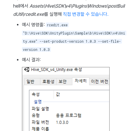
hell에서
Assets\Hive\SDK\v4\Plugins\Windows\postBuil
dUtil\rcedit.exe
를 실행해
직접 변경할 수 있습니다.
예시 명령줄:
rcedit.exe
"D:\Hive\SDK\UnityPlugin\Sample\b\Hive\SDK\v4\Uni
ty.exe" --set-product-version 1.0.3 --set-file-
version 1.0.3
예시 결과: