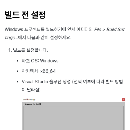
고객센터
크로스플레이 런처
환불 유저 재결제
스팟 배너 등록
세그먼트
커뮤니티
Visual Studio 빌드 및 Hive
Hive 아이템
유저 인게이지먼트(UE, 딥링크)
Result API code – IAPV4
웹 로그인
빌드 전 설정
SDK 복사
소셜
Circle
PG 결제
커스텀 뷰 등록
코호트 분석
애널리틱스
유저 애퀴지션(UA)
Result API Code – AuthV4
미사용 XML 파일 삭제
Windows 프로젝트를 빌드하기에 앞서 에디터의
File > Build Set
애널리틱스
Adiz
마켓 PID 등록
커스텀 보드
퍼널
AI 서비스
tings...
에서 다음과 같이 설정하세요.
게임 데이터 스토어
Adkit
결제 모니터링
웹 배너 활용
리텐션 분석
빌드를 설정합니다.
허큘리스
플러그인
자동 갱신 구독 서비스
오퍼월 등록 및 관리
애널리틱스 빅쿼리
타겟 OS: Windows
아키텍처: x86_64
마케팅 어트리뷰션
지난 릴리스 보기
임직원 결제 내역 조회
초대 캠페인 등록 및 관리
애널리틱스 활용하기
Visual Studio 솔루션 생성 (선택 여부에 따라 빌드 방법
커뮤니티
유저인게이지먼트(UE, 딥링크
커스텀 지표
이 달라짐)
광고 수익화
정산
데이터 내보내기
리더보드
YouTube 동영상 활용하기
지표 용어