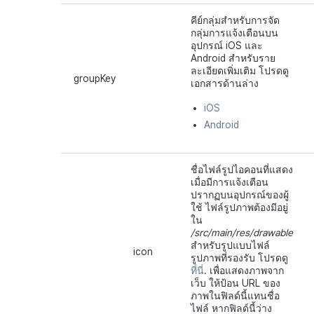
คีย์กลุ่มสำหรับการจัด
กลุ่มการแจ้งเตือนบน
อุปกรณ์ iOS และ
Android สำหรับราย
ละเอียดเพิ่มเติม โปรดดู
groupKey
เอกสารด้านล่าง
iOS
Android
ชื่อไฟล์รูปไอคอนที่แสดง
เมื่อมีการแจ้งเตือน
ปรากฏบนอุปกรณ์ของผู้
ใช้ ไฟล์รูปภาพต้องมีอยู่
ใน
/src/main/res/drawable
สำหรับรูปแบบไฟล์
icon
รูปภาพที่รองรับ โปรดดู
ที่นี่
. เพื่อแสดงภาพจาก
เว็บ ให้ป้อน URL ของ
ภาพในฟิลด์นี้แทนชื่อ
ไฟล์ หากฟิลด์นี้ว่าง