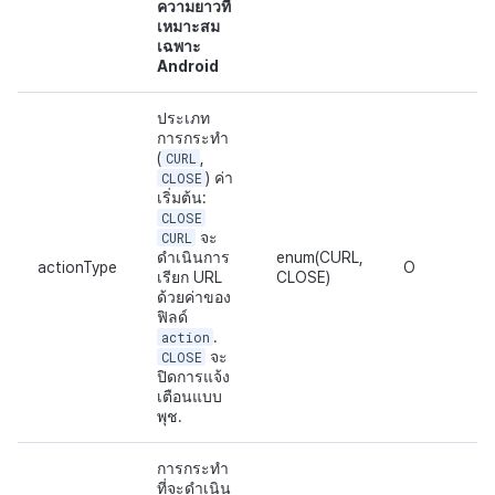
ความยาวที่
เหมาะสม
เฉพาะ
Android
ประเภท
การกระทำ
(
CURL
,
CLOSE
) ค่า
เริ่มต้น:
CLOSE
CURL
จะ
ดำเนินการ
enum(CURL,
actionType
O
เรียก URL
CLOSE)
ด้วยค่าของ
ฟิลด์
action
.
CLOSE
จะ
ปิดการแจ้ง
เตือนแบบ
พุช.
การกระทำ
ที่จะดำเนิน