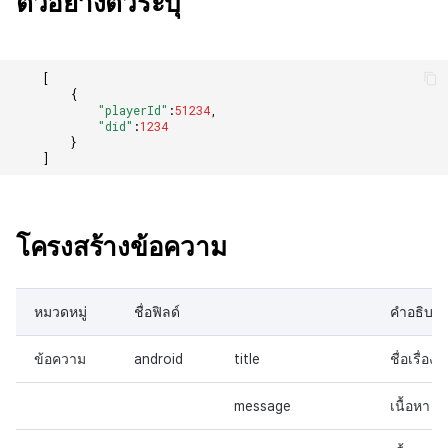
ตัวอย่างตัวระบุ
[
{
"playerId"
:
51234
,
"did"
:
1234
}
]
โครงสร้างข้อความ
หมวดหมู่
ชื่อฟิลด์
คำอธิบา
ข้อความ
android
title
ชื่อเรื่อง
message
เนื้อหา