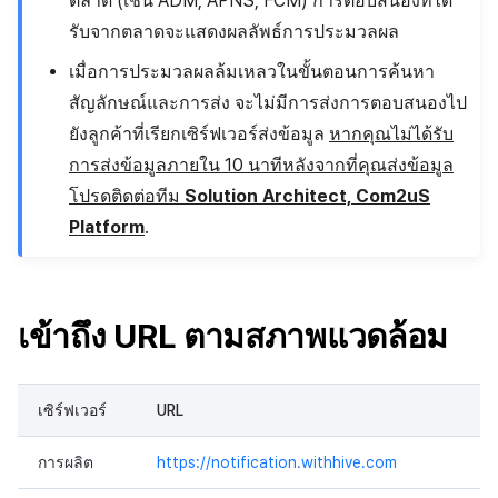
ตลาด (เช่น ADM, APNS, FCM) การตอบสนองที่ได้
กระดานคะแนน
แหล่งที่มาทางการตลาด
มีนาคม-2025
รับจากตลาดจะแสดงผลลัพธ์การประมวลผล
การจับคู่
เมื่อการประมวลผลล้มเหลวในขั้นตอนการค้นหา
การสร้างรายได้จาก
กุมภาพันธ์-2025
สัญลักษณ์และการส่ง จะไม่มีการส่งการตอบสนองไป
โฆษณา
แชท
ยังลูกค้าที่เรียกเซิร์ฟเวอร์ส่งข้อมูล
หากคุณไม่ได้รับ
มกราคม-2025
ตัวเปิดข้ามแพลตฟอร์ม
บริการ AI
การส่งข้อมูลภายใน 10 นาทีหลังจากที่คุณส่งข้อมูล
ธันวาคม-2024
โปรดติดต่อทีม
Solution Architect, Com2uS
Remote Play
ตัวเปิดข้ามเกม
Platform
.
พฤศจิกายน-2024
SDK ส่วนเสริม
Remote Play
ตุลาคม-2024
เข้าถึง URL ตามสภาพแวดล้อม
เอกสารอ้างอิง
บล็อกเชน
กันยายน-2024
เซิร์ฟเวอร์
URL
การผลิต
https://notification.withhive.com