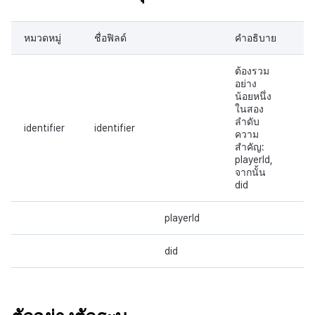
หมวดหมู่
ชื่อฟิลด์
คำอธิบาย
ป
ต้องรวม
อย่าง
น้อยหนึ่ง
ในสอง
ลำดับ
identifier
identifier
L
ความ
สำคัญ:
playerId,
จากนั้น
did
playerId
did