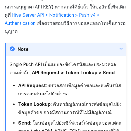
ระบบ (SSO)
ข้อมูลความคืบหน้าแคมเปญ
ต่อแต่ละตลาด
การสร้างแอป
บริการยืนยันตัวตน
การชำระเงิน PG
ลิงก์ลึก)
ค้
นการอนุญาต (API KEY) หากคุณมีคีย์แล้ว ให้ขอสิทธิ์เพิ่มเติม
Result API AuthV4
UA (สิ้นสุดการสนับสนุน)
การจัดการอุปกรณ์
ข้อมูลตัวเลือก
เอกสารอ้างอิง
ส่งคืนพารามิเตอร์การเรียกใ
คอมมูนิตี้
โปรโมชั่น
สังคม
Crossplay Launcher
ธันวาคม-2025
การลงทะเบียนรายการ
น
ดูที่
Hive Server API > Notification > Push v4 >
การใช้งานเว็บล็อกอินแบบ
การชำระเงิน PG
งาน
แอปบริการ
ส่วนเสริม
รายการ
User Acquisition (UA) (สิ้นส
ActionPayload
Authentication
เพื่อตรวจสอบวิธีการขอและออกโทเค็นการอ
กำหนดเอง
ระงับการใช้งาน
การสนับสนุน)
การแก้ปัญหา
การจัดการปฏิบัติการของ
การติดตามการตลาด
ศูนย์บริการลูกค้า
Adiz
พฤศจิกายน-2025
ข้อความการจ่ายรายการ
ห
การชำระเงิน Web PG
การแสดงผลในเอนจิน UI แ
ชุมชน
คำแนะนำในการแก้ไขปัญ
คุณสมบัติเพิ่มเติม
นุญาต
า
โครงสร้างข้อมูล
โอเวอร์เลย์
ลบผู้ใช้ทั้งหมด
การจับคู่
การวิเคราะห์
Adkit
ตุลาคม-2025
การดำเนินการชำระเงิน
ActionPayload
การแลกคูปองเว็บ
Note
คู่มือการเชื่อมต่อพับลิชเชอร
การยืนยันอายุ
แชท
ที่เก็บข้อมูลเกม
Plugins
กันยายน-2025
ฟีเจอร์เสริมการชำระเงิน
ผลลัพธ์ > โครงสร้าง
Funtap
การตรวจสอบคูปองส่วนลด
พารามิเตอร์การตอบกลับ
Single Puch API เป็นแบบอะซิงโครนัสและประมวลผล
แบบอัตราส่วน
การสนับสนุนลูกค้า
ความปลอดภัยของเกม
สิงหาคม-2025
การยกเลิก·การคืนเงิน
ตามลำดับ,
API Request > Token Lookup > Send
.
รหัสสถานะการตอบกลับ
ส่งข้อมูลการบริโภค
ชุมชน
แหล่งที่มาทางการตลาด
กรกฎาคม-2025
API Request
: ตรวจสอบข้อมูลคำขอและส่งคืนรหัส
ตัวอย่างโค้ด
การตอบสนองไปยังคำขอ
การชำระเงินแบบง่าย
การวิเคราะห์
คอมมูนิตี้และเว็บช็อป
มิถุนายน-2025
Token Lookup
: ค้นหาสัญลักษณ์การส่งข้อมูลไปยัง
ฐานข้อมูล
การสร้างรายได้จาก
พฤษภาคม-2025
ข้อมูลคำขอ อาจมีสถานการณ์ที่ไม่มีสัญลักษณ์
โฆษณา
Send
: โอนข้อมูลไปยังเซิร์ฟเวอร์ส่งข้อมูลของแต่ละ
Hercules
เมษายน-2025