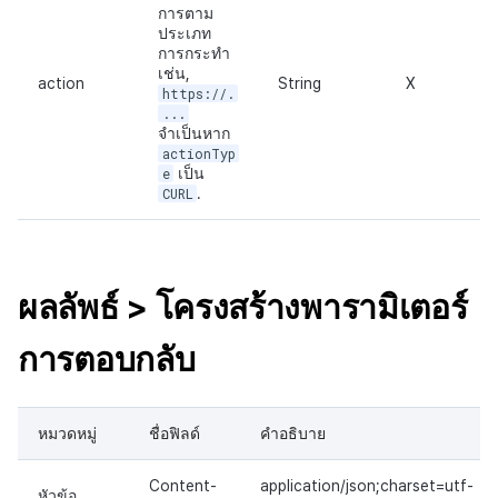
การตาม
ประเภท
การกระทำ
เช่น,
action
String
X
https://.
...
จำเป็นหาก
actionTyp
e
เป็น
CURL
.
ผลลัพธ์ > โครงสร้างพารามิเตอร์
การตอบกลับ
หมวดหมู่
ชื่อฟิลด์
คำอธิบาย
Content-
application/json;charset=utf-
หัวข้อ