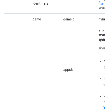
identifiers
โครงสร
สามารถ
game
gameid
รหัสเก
รายกา
หาก Ap
ถูกต้อง
คำแน
สำห
อุปก
appids
แม
สำห
(pla
แมพ
หาก
สอ
โคร