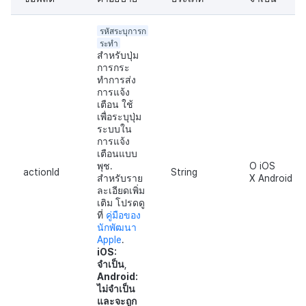
รหัสระบุการก
ระทำ
สำหรับปุ่ม
การกระ
ทำการส่ง
การแจ้ง
เตือน ใช้
เพื่อระบุปุ่ม
ระบบใน
การแจ้ง
เตือนแบบ
พุช.
O iOS
actionId
String
สำหรับราย
X Android
ละเอียดเพิ่ม
เติม โปรดดู
ที่
คู่มือของ
นักพัฒนา
Apple
.
iOS:
จำเป็น
,
Android:
ไม่จำเป็น
และจะถูก