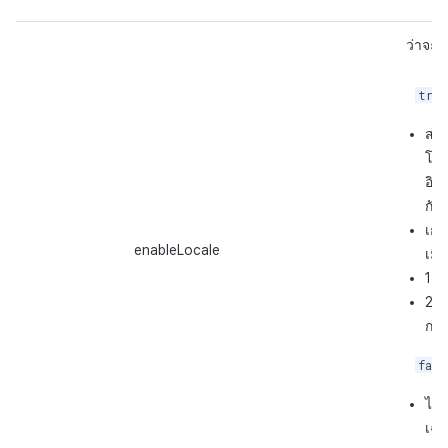
ว่าจะใ
true
ส่ง
โดย
อิง
กับ
เก
enableLocale
เมื
st
1
nd
2
การ
fals
ไม่
เฉพ