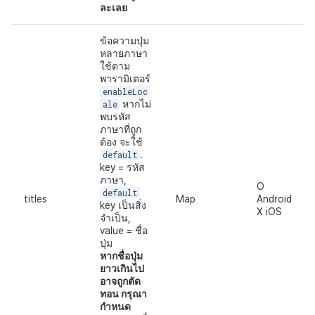
ละเลย
ข้อความปุ่ม
หลายภาษา
ใช้ตาม
พารามิเตอร์
enableLoc
ale
หากไม่
พบรหัส
ภาษาที่ถูก
ต้อง จะใช้
default
.
key = รหัส
ภาษา,
O
default
titles
Map
Android
key เป็นสิ่ง
X iOS
จำเป็น,
value = ชื่อ
ปุ่ม
หากชื่อปุ่ม
ยาวเกินไป
อาจถูกตัด
ทอน กรุณา
กำหนด