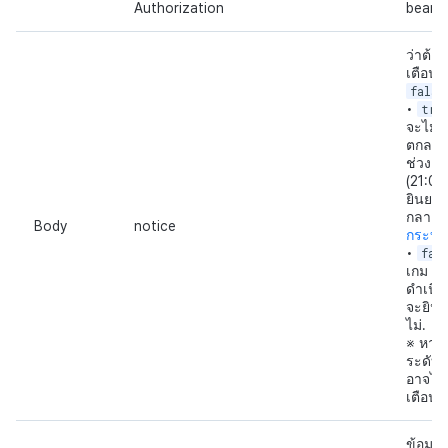
Authorization
bearer
ว่าต้อ
เตือนหร
false
•
tru
จะไม่ถูก
ตกลงรั
ช่วงเ
(21:00
ยินยอม
กลางคืน
Body
notice
กระบว
•
fal
เกม (ก
ดำเนินก
จะยินย
ไม่.
※ หากก
ระดับอ
อาจไม่ถ
เตือนอ
ข้อมูลต