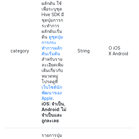
ผลักดัน ใช้
เพื่อระบุชุด
Hive SDK มี
ชุดปุ่มการก
ระทำการ
ผลักดันเริ่ม
ต้น
ดูชุดปุ่ม
การกระ
ทำการผลัก
O iOS
category
String
ดันเริ่มต้น
X Android
สำหรับราย
ละเอียดเพิ่ม
เติมเกี่ยวกับ
หมวดหมู่
โปรดดูที่
เว็บไซต์นัก
พัฒนาของ
Apple
.
iOS: จำเป็น
,
Android: ไม่
จำเป็นและ
ถูกละเลย
รายการปุ่ม