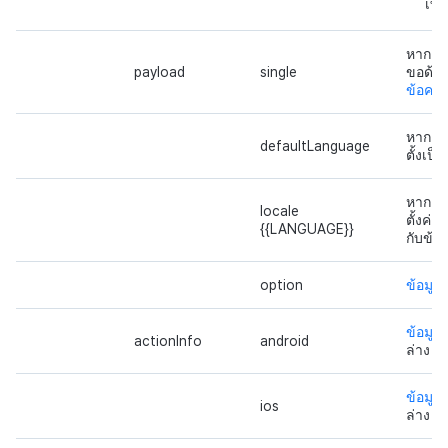
เท่า
หาก
e
payload
single
ขอด้วย
ข้อคว
หาก
e
defaultLanguage
ตั้งเป
หาก
e
locale
ตั้งค่า
{{LANGUAGE}}
กับข้อ
option
ข้อมูลต
ข้อมูล
actionInfo
android
ล่าง
ข้อมูล
ios
ล่าง