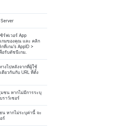
e Server
เซิร์ฟเวอร์
App
าเกมของคุณ
และ
คลิก
กที่เกม’
s
AppID
>
ื่อรับดัชนีเกม.
้นทางไปหลังจากที่ผู้ใช้
ดียวกันกับ URL ที่ตั้ง
ชุมชน หากไม่มีการระบุ
เบราว์เซอร์
ชน หากไม่ระบุค่านี้ จะ
อร์