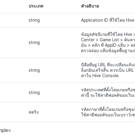
ประเภท
คำอธิบาย
string
Application ID ที่ใช้โดย Hiv
ข้อมูลดัชนีเกมที่ใช้โดย Hive 
Center
>
Game
List
> ค้นห
string
มัน
>
คลิก
ที่
AppID
แท็บ
> คลิ
ตรวจสอบ
แท็บข้อมูลพื้นฐานเพ
นี่คือที่อยู่ URL ที่จะเปลี่ยนเส
string
ล็อกอินเสร็จสิ้น ควรเป็น URL เ
ค่าใน Hive Console.
รหัสประเทศที่ตั้งโดยเกมหรือ
string
ค่านี้ จะใช้ค่าดีฟอลต์ของเว็บ
รหัสภาษาที่ตั้งโดยเกมหรือชุม
สตริง
ใช้ค่าดีฟอลต์ของเว็บเบราว์เซ
mple
<