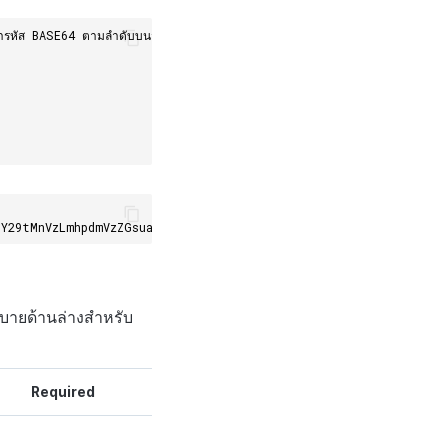
ารหัส BASE64 ตามลำดับบนวัตถุ JSON นี้จะถูกใช้เป็นพารามิเตอร์การค้นหาเมื่อเรียก
uY29tMnVzLmhpdmVzZGsuaW9zLmNvbW11bml0eS5nbG9iYWwubm9ybWFsJTIyJ
ิบายด้านล่างสำหรับ
Required