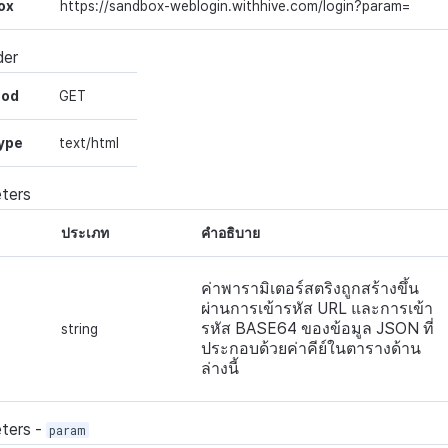
ox
https://sandbox-weblogin.withhive.com/login?param=
der
hod
GET
ype
text/html
ters
ประเภท
คำอธิบาย
ค่าพารามิเตอร์สตริงถูกสร้างขึ้น
ผ่านการเข้ารหัส URL และการเข้า
รหัส BASE64 ของข้อมูล JSON ที่
string
ประกอบด้วยค่าคีย์ในตารางด้าน
ล่างนี้
ters
-
param