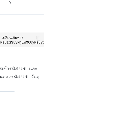
Y
ปลี่ยนเส้นทาง
yMiUzQSUyMjEwMCUyMiUyQyUyMnN0YXRlJTIyJTNBJTIyMTY4ODEwODkyNzk0M
ารเข้ารหัส
URL
และ
้นถอดรหัส
URL
วัตถุ