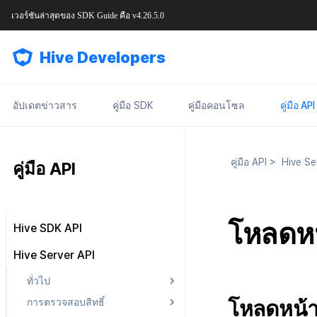
เวอร์ชันล่าสุดของ
SDK Guide
คือ
v4.26.5.0
Hive Developers
อัปเดตข่าวสาร
คู่มือ SDK
คู่มือคอนโซล
คู่มือ API
คู่มือ API
>
Hive Se
คู่มือ API
โหลดหน
Hive SDK API
Result API
Hive Server API
Result API AuthV4 Helper
ทั่วไป
Result API ProviderApple
โหลดหน้าเ
การตรวจสอบสิทธิ์
การออก OAuth token
Result API ProviderGoogle