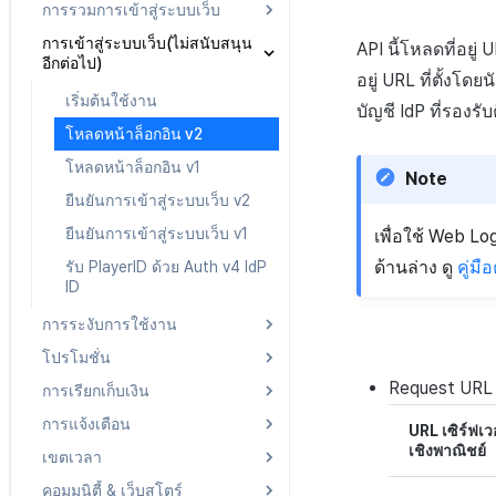
การรวมการเข้าสู่ระบบเว็บ
รายการ IdP
สอบถามรายการ IdP
Result API Promotion
การเข้าสู่ระบบเว็บ(ไม่สนับสนุน
ตรวจสอบ token
การเริ่มต้นใช้งาน
API นี้โหลดที่อยู่
U
Result API Push
อีกต่อไป)
ออกคีย์การยืนยันตัวตนแบบ
เรียกหน้าเข้าสู่ระบบ
อยู่
URL
ที่ตั้งโด
Result API IAPV4
กำหนดเอง
เริ่มต้นใช้งาน
ยืนยันการเข้าสู่ระบบและดึง
บัญชี
IdP
ที่รองรั
Result API AuthV4
จัดการบัญชี IdP
ข้อมูลผู้ใช้
โหลดหน้าล็อกอิน v2
ลบบัญชี
รีเฟรชโทเค็น
โหลดหน้าล็อกอิน v1
Note
รับ di_hash ของผู้ใช้
ดึงข้อมูลผู้ใช้ด้วย API การตรวจ
ยืนยันการเข้าสู่ระบบเว็บ v2
สอบสิทธิ์
ยืนยันการเข้าสู่ระบบเว็บ v1
เพื่อใช้ Web Lo
นำการคงอยู่ของการเข้าสู่ระบบ
ด้านล่าง ดู
คู่ม
รับ PlayerID ด้วย Auth v4 IdP
(SSO)
ID
การระงับการใช้งาน
โปรโมชั่น
การลงทะเบียนและยกเลิก
ประเภทการระงับการใช้งาน
Request
URL
การเรียกเก็บเงิน
การแจ้งเตือนการบรรลุ CPA
ตรวจสอบประเภทการระงับการ
การแจ้งเตือน
รายการแบนเนอร์
ซิงค์กับรายการ
ใช้งาน
URL เซิร์ฟเว
เชิงพาณิชย์
เขตเวลา
การถอดรหัสพารามิเตอร์
IAP v4 ตรวจสอบใบเสร็จการ
OTP
ลงทะเบียนและยกเลิกการระงับ
แบนเนอร์
สมัครสมาชิก
การใช้งาน
คอมมูนิตี้ & เว็บสโตร์
Push v4
การรับรหัสประเทศ
ระบบตรวจสอบ OTP