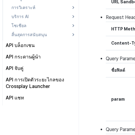
URL Sandb
รายชื่อเพื่อน UA (สิ้นสุดการ
IAP v4 แจ้งเตือนการสมัครสมา
การเริ่มต้นการจัดอันดับของผู้ใช้
การวิเคราะห์
การรับเขตเวลา
API โปรไฟล์
การตรวจสอบสิทธิ์
สนับสนุน)
ชิกแบบเรียลไทม์
ที่ถูกระงับ
บริการ AI
API ข้อมูลในแอป
บันทึกการดึงข้อมูล
การส่งแบบเดี่ยว
Request
Hea
ข้อมูลผู้เชิญ UA (สิ้นสุดการ
IAP v4 ตรวจสอบใบเสร็จ
ตรวจสอบข้อมูลผู้ใช้ที่ถูกบล็อก
สนับสนุน)
โซเชียล
การตรวจสอบข้อจำกัดการซื้อใน
API แปลภาษาอัตโนมัติ
การลงทะเบียนเป้าหมาย
IAP v4 ส่งผลการจัดส่งรายการ
HTTP Met
เว็บสโตร์
ข้อมูลความคืบหน้าแคมเปญ UA
สิ้นสุดการสนับสนุน
ส่งบันทึกการสนทนา
การแจ้งเตือนเกม
การลงทะเบียนแคมเปญ
ประวัติการซื้อ, ยกเลิก, คืนเงิน
(สิ้นสุดการสนับสนุน)
API การแจ้งเตือนกิจกรรมชุมชน
ต่อแต่ละตลาด
Content-T
ตรวจจับการใช้ข้อความที่ไม่
การตรวจสอบสิทธิ์
API บล็อกเชน
การตรวจสอบจำนวนเงินการ
เหมาะสม
การชำระเงิน PG
รับรายการ IDP
ชำระเงิน API
Hive บล็อกเชน API
API กระดานผู้นำ
Query
Parame
การชำระเงิน Web PG
ตรวจสอบ token
API การรับรองความถูกต้องของ
เกี่ยวกับ
API จับคู่
การแลกคูปองเว็บ
บล็อกเชน
ชื่อฟิลด์
ออกคีย์การยืนยันตัวตนแบบ
มิ้นต์
กำหนดเอง
API การจับคู่ส่วนตัว
การตรวจสอบคูปองส่วนลดแบบ
API การเปิดตัวระยะไกลของ
เบิร์น
อัตราส่วน
ลบบัญชี
Crossplay Launcher
API การจับคู่กลุ่ม
ส่งข้อมูลการบริโภค
API คอลแบ็กผลลัพธ์ที่ตรงกัน
API แชท
param
การชำระเงินแบบง่าย
หมายเหตุ
ช่อง
ข้อความ
ผู้ใช้
ถูกใจ
Query
Parame
กล่าวถึง