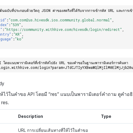
ต้นฉบับที่ประกอบด้วยวัตถุ JSON ค่าของสตริงที่ได้รับจากการเข้ารหัส URL และการเข้
pid"
:
"com.com2us.hivesdk.ios.community.global.normal"
,
ndex"
:
"539"
,
l"
:
"https://community.withhive.com/hivesdk/login/redirect"
,
untry"
:
"KR"
,
nguage"
:
"ko"
PI โดยแนบพารามิเตอร์ที่เข้ารหัสไปยัง URL ของคำขอในฐานะพารามิเตอร์การค้นหา
login.withhive.com/login?param=JTdCJTIyYXBwaWQlMjIlM0ElMjJjb20
dy
ให้ไว้ในคำขอ
API
โดยมี “
res
” แนบเป็นพารามิเตอร์คำถาม ดูคำอธ
ง
res
.
Description
Type
URL การเปลี่ยนเส้นทางที่ให้ไว้ในคำขอ