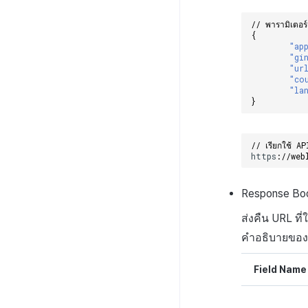
// พารามิเตอร์
{
"ap
"gi
"ur
"co
"la
}
// เรียกใช้ A
h
tt
ps
:
//web
Response
Bo
ส่งคืน
URL
ที่
คำอธิบายขอ
Field Name