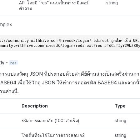
API โดยมี “res” แนบเป็นพารามิเตอร์
string
คำถาม
mple
<
://community.withhive.com/hivesdk/login/redirect ถูกตั้งค่าเป็น URL เ
munity.withhive.com/hivesdk/login/redirect?res=JTdCJTIyY29kZSU
dy
-
res
การแปลงวัตถุ
JSON
ที่ประกอบด้วยค่าคีย์ด้านล่างเป็นสตริงผ่านก
BASE64
เพื่อใช้วัตถุ
JSON
ให้ทำการถอดรหัส
BASE64
และจากนั
นล่างนี้.
Description
Type
รหัสการตอบกลับ (100: สำเร็จ)
string
โทเค็นที่จะใช้ในการตรวจสอบ v2
string