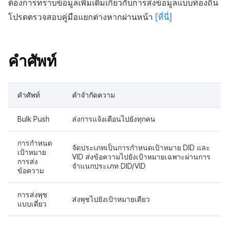
ต้องการทราบข้อมูลเพิ่มเติมเกี่ยวกับการส่งข้อมูลแบบท้องถิ่น
แหล่งที่มาทางการตลาด
มีนาคม-2025
โปรดตรวจสอบคู่มือแยกต่างหากผ่านหน้า
[ที่นี่]
การสร้างรายได้จาก
กุมภาพันธ์-2025
โฆษณา
คำศัพท์
มกราคม-2025
ตัวเปิดข้ามแพลตฟอร์ม
ธันวาคม-2024
คำศัพท์
คำจำกัดความ
Remote Play
พฤศจิกายน-2024
Bulk Push
ส่งการแจ้งเตือนไปยังทุกคน
SDK ส่วนเสริม
ตุลาคม-2024
การกำหนด
จัดประเภทเป็นการกำหนดเป้าหมาย DID และ
เอกสารอ้างอิง
เป้าหมาย
VID
ส่งข้อความไปยังเป้าหมายเฉพาะผ่านการ
การส่ง
กันยายน-2024
จำแนกประเภท DID/
VID
ข้อความ
การส่งพุช
ส่งพุชไปยังเป้าหมายเดียว
แบบเดี่ยว