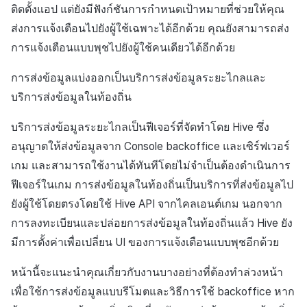
การกำหนดบันทึก
การเรียกเก็บเงิน
กำหนดเอง
API แชท
การสร้างแอป
บริการยืนยันตัวตน
การชำระเงิน PG
ลิงก์ลึก)
ติดตั้งแอป แต่ยังมีฟังก์ชันการกำหนดเป้าหมายที่ช่วยให้คุณ
ค้
Result API AuthV4
การจัดการอุปกรณ์
คอมมูนิตี้
เอกสารอ้างอิง
ส่งคืนพารามิเตอร์การเรียกใ
โปรโมชั่น
การลงทะเบียนรายการ
Crossplay Launcher
ธันวาคม-2025
ส่งการแจ้งเตือนไปยังผู้ใช้เฉพาะได้อีกด้วย คุณยังสามารถส่ง
น
กลุ่ม
การแจ้งเตือน
งาน
กระดานที่กำหนดเอง
แอปบริการ
ส่วนเสริม
รายการ
User Acquisition (UA) (สิ้นส
การแจ้งเตือนแบบพุชไปยังผู้ใช้คนเดียวได้อีกด้วย
ระงับการใช้งาน
การจัดการปฏิบัติการของ
การสนับสนุน)
การแก้ปัญหา
การติดตามการตลาด
ข้อความการจ่ายรายการ
Adiz
พฤศจิกายน-2025
ห
Funnel
เขตเวลา
ชุมชน
การแสดงผลในเอนจิน UI แ
แบนเนอร์เว็บ
คำแนะนำในการแก้ไขปัญ
คุณสมบัติเพิ่มเติม
การส่งข้อมูลแบ่งออกเป็นบริการส่งข้อมูลระยะไกลและ
า
ลบผู้ใช้ทั้งหมด
โอเวอร์เลย์
การจับคู่
การดำเนินการชำระเงิน
Adkit
ตุลาคม-2025
บริการส่งข้อมูลในท้องถิ่น
การวิเคราะห์การเก็บรักษา
คอมมูนิตี้ & เว็บสโตร์
การใช้วิดีโอ YouTube
การยืนยันอายุ
คู่มือการเชื่อมต่อพับลิชเชอร
แชท
ฟีเจอร์เสริมการชำระเงิน
Plugins
กันยายน-2025
บริการส่งข้อมูลระยะไกลเป็นฟีเจอร์ที่จัดทำโดย Hive ซึ่ง
Analytics bigQuery
การวิเคราะห์
Funtap
การจัดการ Auto Sign-in Ke
อนุญาตให้ส่งข้อมูลจาก Console backoffice และเซิร์ฟเวอร์
การสนับสนุนลูกค้า
การยกเลิก·การคืนเงิน
สิงหาคม-2025
เกม และสามารถใช้งานได้ทันทีโดยไม่จำเป็นต้องดำเนินการ
การใช้การวิเคราะห์
บริการ AI
ฟีเจอร์ในเกม การส่งข้อมูลในท้องถิ่นเป็นบริการที่ส่งข้อมูลไป
ชุมชน
กรกฎาคม-2025
ตัวชี้วัดที่กำหนดเอง
โซเชียล
ยังผู้ใช้โดยตรงโดยใช้ Hive API จากไคลเอนต์เกม นอกจาก
การลงทะเบียนและปล่อยการส่งข้อมูลในท้องถิ่นแล้ว Hive ยัง
การวิเคราะห์
มิถุนายน-2025
การส่งออกข้อมูล
สิ้นสุดการสนับสนุน
มีการตั้งค่าเพื่อเปลี่ยน UI ของการแจ้งเตือนแบบพุชอีกด้วย
ฐานข้อมูล
พฤษภาคม-2025
ข้อกำหนดตัวชี้วัด
หน้านี้จะแนะนำคุณเกี่ยวกับงานบางอย่างที่ต้องทำล่วงหน้า
Hercules
เพื่อใช้การส่งข้อมูลแบบรีโมตและวิธีการใช้ backoffice หาก
เมษายน-2025
ติดตามการทำงานพร้อมกัน