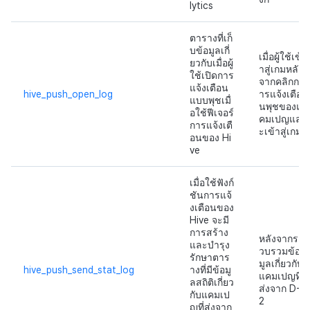
lytics
ตารางที่เก็
บข้อมูลเกี่
เมื่อผู้ใช้เข้
ยวกับเมื่อผู้
าสู่เกมหลัง
ใช้เปิดการ
จากคลิกก
แจ้งเตือน
hive_push_open_log
ารแจ้งเตือ
แบบพุชเมื่
นพุชของแ
อใช้ฟีเจอร์
คมเปญแล
การแจ้งเตื
ะเข้าสู่เกม
อนของ Hi
ve
เมื่อใช้ฟังก์
ชันการแจ้
งเตือนของ
Hive จะมี
การสร้าง
หลังจากร
และบำรุง
วบรวมข้อ
รักษาตาร
มูลเกี่ยวกับ
hive_push_send_stat_log
างที่มีข้อมู
แคมเปญที่
ลสถิติเกี่ยว
ส่งจาก D-
กับแคมเป
2
ญที่ส่งจาก