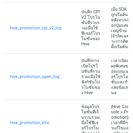
เมื่อ SDK
บันทึก CPI
ถูกเริ่มต้น
V2 โปรโม
หลังจากเลื
ชั่นที่รวบร
อกปุ่มแคม
hive_promotion_cpi_v2_log
วมเมื่อใช้
เปญข้าม
ฟีเจอร์โปร
(จำกัดเฉพ
โมชั่นของ
าะการติด
Hive
ตั้งเริ่มต้น)
บันทึกการ
เวลาเปิดเ
เปิดโปรโ
ผยพิเศษข
มชั่นที่รวบ
องแบนเน
hive_promotion_open_log
รวมเมื่อใช้
อร์โปรโม
ฟังก์ชันโป
ชั่นและกำ
รโมชั่นขอ
แพงข้อเส
ง Hive
นอ
ข้อมูลโปร
(Hive Con
โมชั่นที่เก็
sole > Pr
บรวบรวมเ
omotion)
hive_promotion_info
มื่อใช้ฟีเจ
เวลาที่มีกา
อร์โปรโม
รแก้ไขแล