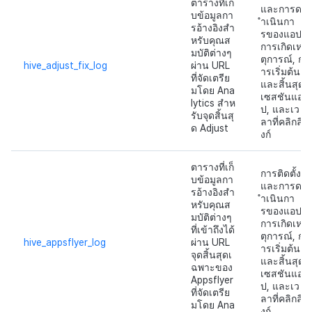
ตารางที่เก็
และการด
การมีส่วนร่วมของผู้ใช้ (UE,
บข้อมูลกา
ำเนินกา
รอ้างอิงสำ
Deeplin)
รของแอป,
หรับคุณส
การเกิดเห
มบัติต่างๆ
ตุการณ์, ก
hive_adjust_fix_log
ผ่าน URL
การตั้งถิ่นฐาน
ารเริ่มต้น
ที่จัดเตรีย
และสิ้นสุด
มโดย Ana
เซสชันแอ
การใช้วิดีโอ YouTube
lytics สำห
ป, และเว
รับจุดสิ้นสุ
ลาที่คลิกลิ
ด Adjust
โฆษณาข้ามโปรโมชั่น
งก์
ตารางที่เก็
การสร้างรายได้จากการส่ง
การติดตั้ง
บข้อมูลกา
เสริมการขายข้าม
และการด
รอ้างอิงสำ
ำเนินกา
หรับคุณส
รของแอป,
มบัติต่างๆ
การเกิดเห
ที่เข้าถึงได้
ตุการณ์, ก
hive_appsflyer_log
ผ่าน URL
ารเริ่มต้น
จุดสิ้นสุดเ
และสิ้นสุด
ฉพาะของ
เซสชันแอ
Appsflyer
ป, และเว
ที่จัดเตรีย
ลาที่คลิกลิ
มโดย Ana
งก์