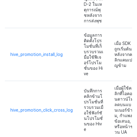
D-2 ในเห
ตุการณ์พุ
ชหลังจาก
การส่งพุช
ข้อมูลการ
ติดตั้งโปร
เมื่อ SDK
โมชั่นที่เก็
ถูกเริ่มต้น
บรวบรวมเ
hive_promotion_install_log
หลังจากค
มื่อใช้ฟีเจ
ลิกแคมเป
อร์โปรโม
ญข้าม
ชั่นของ Hi
ve
เมื่อผู้ใช้ค
บันทึกการ
ลิกที่ไอคอ
คลิกข้ามโ
นดาวน์โห
ปรโมชั่นที่
ลดบนแบ
รวบรวมเมื่
hive_promotion_click_cross_log
นเนอร์ข้า
อใช้ฟังก์ชั
ม, กำแพง
นโปรโมชั่
ข้อเสนอ,
นของ Hiv
หรือหน้าช
e
วน UA