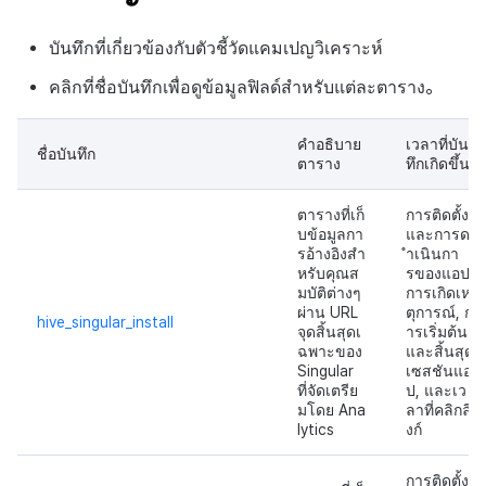
ต่างประเทศ
แบนเนอร์ข้าม
สร้างตัวชี้วัดที่กำหนดเอง
การติดตามการตลาด
Crossplay Launcher
การมีส่วนร่วมของผู้ใช้ (UE,
ชุมชน
ค้
บันทึกการคลิกในร้านค้าเกม
สำหรับแต่ละเกม
การคืนเงินผู้ใช้
แอปบริการ
รายการ
ลิงก์ลึก)
บันทึกที่เกี่ยวข้องกับตัวชี้วัดแคมเปญวิเคราะห์
น
การตรวจสอบ Google และการ
การลงทะเบียนแบนเนอร์หมุน
การวิเคราะห์
Adiz
การวิเคราะห์
ตรวจสอบ Google Play Games
บันทึกกิจกรรมทางสังคม
คลิกที่ชื่อบันทึกเพื่อดูข้อมูลฟิลด์สำหรับแต่ละตาราง。
การชำระเงิน PG
การได้มาซึ่งผู้ใช้ (UA)
ห
แยกกัน
สำหรับการวิเคราะห์การเล่น
การลงทะเบียนแบนเนอร์จุด
ฐานข้อมูล
Adkit
บริการ AI
า
เกม
จัดการ PID ตลาด
คำอธิบาย
เวลาที่บัน
ชื่อบันทึก
ตาราง
ทึกเกิดขึ้น
การเข้าสู่ระบบผ่านเว็บ
การลงทะเบียนมุมมองที่
เฮอร์คิวลิส
Plugins
บันทึกเนื้อหาการวิเคราะห์การ
กำหนดเอง
การติดตามการซื้อ
ตารางที่เก็
การติดตั้ง
เล่นเกม
แหล่งที่มาทางการตลาด
ดูการเผยแพร่ที่ผ่านมา
บข้อมูลกา
และการด
กระดานที่กำหนดเอง
การสมัครสมาชิกต่ออายุ
รอ้างอิงสำ
ำเนินกา
อัตโนมัติ
หรับคุณส
รของแอป,
การสร้างรายได้จาก
มบัติต่างๆ
การเกิดเห
แบนเนอร์เว็บ
โฆษณา
ผ่าน URL
ตุการณ์, ก
hive_singular_install
ค้นหาประวัติการซื้อของ
จุดสิ้นสุดเ
ารเริ่มต้น
การลงทะเบียนและการจัดการ
ฉพาะของ
และสิ้นสุด
พนักงาน
ส่วนเสริม
Singular
เซสชันแอ
Offerwall
ที่จัดเตรีย
ป, และเว
มโดย Ana
ลาที่คลิกลิ
ตัวเปิดข้ามแพลตฟอร์ม
lytics
งก์
การลงทะเบียนและการจัดการ
แคมเปญเชิญ
เอกสารอ้างอิง
การติดตั้ง