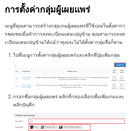
ต่างประเทศ
สร้างตัวชี้วัดที่กำหนดเอง
การกำหนดบันทึก
การติดตามการตลาด
Crossplay Launcher
การมีส่วนร่วมของผู้ใช้ (UE,
ชุมชน
ค้
การตั้งค่ากลุ่มผู้เผยแพร่
ตั้งค่ากลุ่มแบนเนอร์
สำหรับแต่ละเกม
การคืนเงินผู้ใช้
แอปบริการ
รายการ
ลิงก์ลึก)
น
การตรวจสอบ Google และการ
กลุ่ม
การวิเคราะห์
Adiz
การวิเคราะห์
ค้นหาแคมเปญที่ลงทะเบียน
ตรวจสอบ Google Play Games
การชำระเงิน PG
การได้มาซึ่งผู้ใช้ (UA)
ห
เมนูที่คุณสามารถสร้างกลุ่มเกมผู้เผยแพร่ที่ใช้บ่อยในตั้งค่ากา
ผ่านตัวกรอง
แยกกัน
การวิเคราะห์กลุ่ม
ฐานข้อมูล
Adkit
บริการ AI
รชดเชยเมื่อทำการลงทะเบียนแคมเปญข้าม คุณสามารถลงท
า
จัดการ PID ตลาด
ะเบียนแคมเปญข้ามได้แม้ว่าคุณจะไม่ได้ตั้งค่ากลุ่มสื่อก็ตาม
การแก้ไข/ลบแคมเปญ
การเข้าสู่ระบบผ่านเว็บ
Funnel
เฮอร์คิวลิส
Plugins
การติดตามการซื้อ
ไปที่เมนูการตั้งค่ากลุ่มผู้เผยแพร่และคลิกที่ปุ่มเพิ่มกลุ่ม
วิธีการใช้ CPA
การวิเคราะห์การเก็บรักษา
แหล่งที่มาทางการตลาด
ดูการเผยแพร่ที่ผ่านมา
การสมัครสมาชิกต่ออายุ
เช็คลิสต์เมื่อใช้ CPA (ข้อ
อัตโนมัติ
Analytics bigQuery
การสร้างรายได้จาก
กำหนด)
โฆษณา
ค้นหาประวัติการซื้อของ
การใช้การวิเคราะห์
ขั้นตอนการใช้ CPA
พนักงาน
กรอกชื่อกลุ่มผู้เผยแพร่ คลิกที่กล่องเลือกเพื่อเพิ่มเกมและ
ส่วนเสริม
ตัวชี้วัดที่กำหนดเอง
คลิกบันทึก
การตั้งค่ากลุ่มโฆษณา
ตัวเปิดข้ามแพลตฟอร์ม
การส่งออกข้อมูล
การแนะนำฟังก์ชันกลุ่ม
เอกสารอ้างอิง
โฆษณา