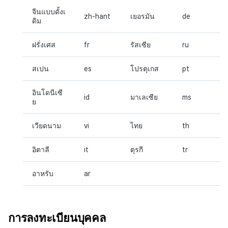
จีนแบบดั้งเ
zh-hant
เยอรมัน
de
ดิม
ฝรั่งเศส
fr
รัสเซีย
ru
สเปน
es
โปรตุเกส
pt
อินโดนีเซี
id
มาเลเซีย
ms
ย
เวียดนาม
vi
ไทย
th
อิตาลี
it
ตุรกี
tr
อาหรับ
ar
การลงทะเบียนบุคคล