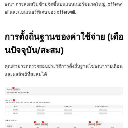
ต่างประเทศ
สร้างตัวชี้วัดที่กำหนดเอง
การกำหนดบันทึก
การติดตามการตลาด
Crossplay Launcher
การมีส่วนร่วมของผู้ใช้ (UE,
ชุมชน
ษณา การส่งเสริมข้ามจัดขึ้นบนแบนเนอร์ขนาดใหญ่, offerw
ค้
สำหรับแต่ละเกม
การคืนเงินผู้ใช้
แอปบริการ
รายการ
ลิงก์ลึก)
all และแบนเนอร์พิเศษของ offerwall.
น
การตรวจสอบ Google และการ
กลุ่ม
การวิเคราะห์
Adiz
การวิเคราะห์
ตรวจสอบ Google Play Games
การชำระเงิน PG
การได้มาซึ่งผู้ใช้ (UA)
ห
แยกกัน
การวิเคราะห์กลุ่ม
ฐานข้อมูล
Adkit
บริการ AI
การตั้งถิ่นฐานของค่าใช้จ่าย (เดือ
า
จัดการ PID ตลาด
การเข้าสู่ระบบผ่านเว็บ
Funnel
เฮอร์คิวลิส
Plugins
นปัจจุบัน/สะสม)
การติดตามการซื้อ
การวิเคราะห์การเก็บรักษา
แหล่งที่มาทางการตลาด
ดูการเผยแพร่ที่ผ่านมา
การสมัครสมาชิกต่ออายุ
คุณสามารถตรวจสอบประวัติการตั้งถิ่นฐานโฆษณารายเดือน
อัตโนมัติ
Analytics bigQuery
การสร้างรายได้จาก
และผลลัพธ์ที่สะสมได้
โฆษณา
ค้นหาประวัติการซื้อของ
การใช้การวิเคราะห์
พนักงาน
ส่วนเสริม
ตัวชี้วัดที่กำหนดเอง
ตัวเปิดข้ามแพลตฟอร์ม
การส่งออกข้อมูล
เอกสารอ้างอิง