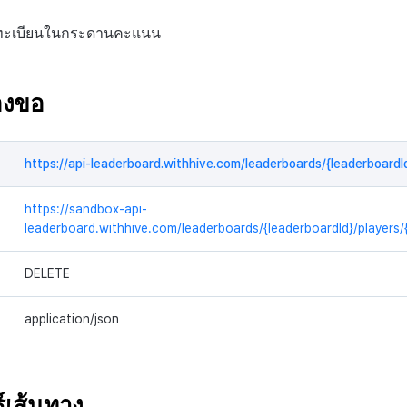
่ลงทะเบียนในกระดานคะแนน
องขอ
https://api-leaderboard.withhive.com/leaderboards/{leaderboardId
https://sandbox-api-
leaderboard.withhive.com/leaderboards/{leaderboardId}/players/{
DELETE
application/json
์เส้นทาง