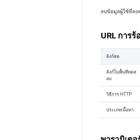
ลบข้อมูลผู้ใช้ที
URL การร้
ลิงก์สด
ลิงก์ในพื้นที่ทดส
อบ
วิธีการ HTTP
ประเภทเนื้อหา
พารามิเตอร