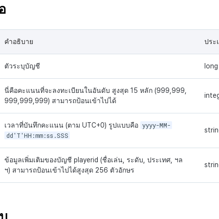
ขอ
คำอธิบาย
ประ
ตัวระบุบัญชี
long
นี่คือคะแนนที่จะลงทะเบียนในอันดับ สูงสุด 15 หลัก (999,999,
inte
999,999,999) สามารถป้อนเข้าไปได้
เวลาที่บันทึกคะแนน (ตาม UTC+0) รูปแบบคือ
yyyy-MM-
stri
dd'T'HH:mm:ss.SSS
ข้อมูลเพิ่มเติมของบัญชี playerid (ชื่อเล่น, ระดับ, ประเทศ, ฯล
stri
ฯ) สามารถป้อนเข้าไปได้สูงสุด 256 ตัวอักษร
ับ