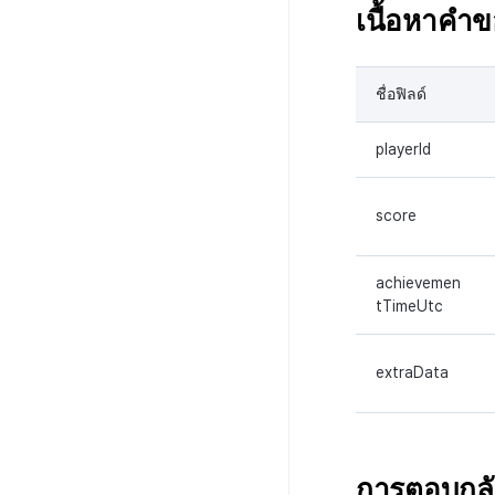
เนื้อหาคำ
ชื่อฟิลด์
playerId
score
achievemen
tTimeUtc
extraData
การตอบกล