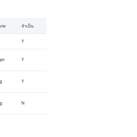
เภท
จำเป็น
Y
ger
Y
ng
Y
ng
N