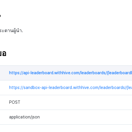
น
ะดานผู้นำ.
ขอ
https://api-leaderboard.withhive.com/leaderboards/{leaderboard
https://sandbox-api-leaderboard.withhive.com/leaderboards/{le
POST
application/json