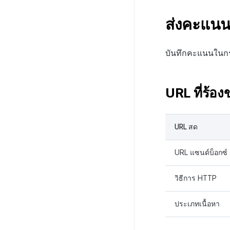
ส่งคะแน
บันทึกคะแนนในกร
URL ที่ร้อง
URL สด
URL แซนด์บ็อกซ์
วิธีการ HTTP
ประเภทเนื้อหา