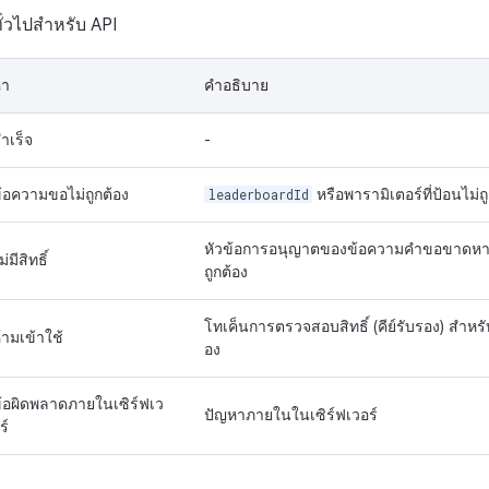
่วไปสำหรับ API
่า
คำอธิบาย
ำเร็จ
-
้อความขอไม่ถูกต้อง
leaderboardId
หรือพารามิเตอร์ที่ป้อนไม่ถ
หัวข้อการอนุญาตของข้อความคำขอขาดหาย
ม่มีสิทธิ์
ถูกต้อง
โทเค็นการตรวจสอบสิทธิ์ (คีย์รับรอง) สำหรับ
้ามเข้าใช้
อง
้อผิดพลาดภายในเซิร์ฟเว
ปัญหาภายในในเซิร์ฟเวอร์
ร์