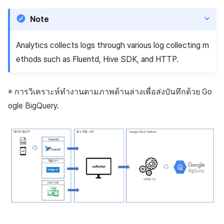
การสร้างแอป
ส่วนเสริม
การชำระเงิน PG
API แชท
การกำหนดบันทึก
ค้
การบล็อกการเข้าสู่ระบบจา
การลงทะเบียนแบนเนอร์จุด
การมีส่วนร่วมของผู้ใช้ (UE,
สังคม
Crossplay Launcher
Unreal Windows
การคืนเงินผู้ใช้
ยกเลิกการสมัคร SMS
คอมมูนิตี้ & เว็บสโตร์
Note
น
ต่างประเทศ
แอปบริการ
รายการ
ลิงก์ลึก)
กลุ่ม
การลงทะเบียนมุมมองที่
บริการลูกค้า
Adiz
การชำระเงิน PG
การวิเคราะห์
ห
Analytics collects logs through various log collecting m
การตรวจสอบ Google และ
กำหนดเอง
การได้มาซึ่งผู้ใช้ (UA)
Funnel
ethods such as Fluentd, Hive SDK, and HTTP.
า
ตรวจสอบ Google Play Ga
การวิเคราะห์
Adkit
จัดการ PID ตลาด
บริการ AI
แยกกัน
กระดานที่กำหนดเอง
การวิเคราะห์การเก็บรักษา
ที่เก็บข้อมูลเกม
Plugins
การติดตามการซื้อ
※
การวิเคราะห์ทำงานตามภาพด้านล่างเพื่อส่งบันทึกด้วย
Go
ลบผู้ใช้ทั้งหมด
แบนเนอร์เว็บ
Analytics bigQuery
ogle
BigQuery
.
เฮอร์คิวลิส
ดูการเผยแพร่ที่ผ่านมา
การสมัครสมาชิกต่ออายุ
การเข้าสู่ระบบผ่านเว็บ
การลงทะเบียนและการจัดก
อัตโนมัติ
การใช้การวิเคราะห์
แคมเปญเชิญ
แหล่งที่มาทางการตลาด
ค้นหาประวัติการซื้อของ
ตัวชี้วัดที่กำหนดเอง
การมีส่วนร่วมของผู้ใช้ (UE,
พนักงาน
คอมมูนิตี้ & เว็บสโตร์
Deeplin)
การส่งออกข้อมูล
การสร้างรายได้จาก
การใช้วิดีโอ YouTube
โฆษณา
ข้อกำหนดตัวชี้วัด
โฆษณาข้ามโปรโมชั่น