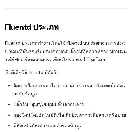
กระดานคะแนน
การสร้างรายได้จากการส่ง
การจับคู่
เสริมการขายข้าม
Fluentd
ประเภท
แชท
Fluentd
ประเภททำงานโดยใช้ fluentd บน daemon การส่ง/รั
บริการ AI
บ ขณะที่มันรองรับประเภทของปลั๊กอินที่หลากหลาย นักพัฒน
รายงานการชน
าเซิร์ฟเวอร์เกมสามารถเขียนโปรแกรมได้โดยไม่ยาก
ตัวเปิดข้ามเกม
ข้อดีเมื่อใช้ fluentd มีดังนี้:
จัดการปัญหาระบบได้ง่ายผ่านการกระจายโหลดเมื่อส่งแ
Remote Play
ละรับข้อมูล
บล็อกเชน
ปลั๊กอิน
Input
/
Output
ที่หลากหลาย
ลองใหม่โดยอัตโนมัติเมื่อเกิดปัญหาการสื่อสารเครือข่าย
มีฟังก์ชันบัฟเฟอร์และสำรองข้อมูล