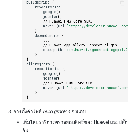
buildscript
{
repositories
{
google
()
jcenter
()
// Huawei HMS Core SDK.
maven
{
url
'https://developer.huawei.com/r
}
dependencies
{
...
// Huawei AppGallery Connect plugin
classpath
'com.huawei.agconnect:agcp:1.9.1
}
}
allprojects
{
repositories
{
google
()
jcenter
()
/// Huawei HMS Core SDK.
maven
{
url
'https://developer.huawei.com/r
}
}
การตั้งค่าไฟล์
build.gradle
ของแอป
เพิ่มไลบรารีการตรวจสอบสิทธิ์ของ Huawei และปลั๊ก
อิน