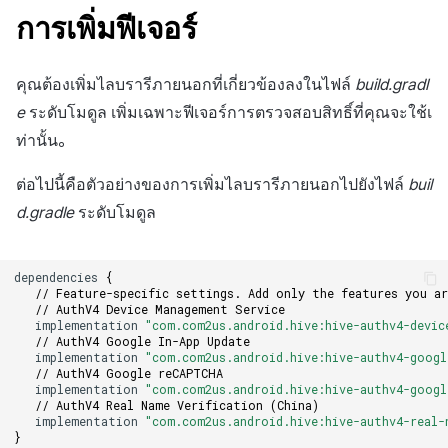
การสร้างแอป
การชำระเงิน PG
API แชท
การกำหนดบันทึก
ค้
การเพิ่มฟีเจอร์
การตั้งค่า VK IdP
การบล็อกการเข้าสู่ระบบจา
การลงทะเบียนแบนเนอร์จุด
การมีส่วนร่วมของผู้ใช้ (UE,
สังคม
Crossplay Launcher
Unreal Windows
การคืนเงินผู้ใช้
ยกเลิกการสมัคร SMS
คอมมูนิตี้ & เว็บสโตร์
น
ต่างประเทศ
แอปบริการ
รายการ
ลิงก์ลึก)
กลุ่ม
การตั้งค่า Huawei IdP
การลงทะเบียนมุมมองที่
บริการลูกค้า
Adiz
การชำระเงิน PG
การวิเคราะห์
คุณต้องเพิ่มไลบรารีภายนอกที่เกี่ยวข้องลงในไฟล์
build.gradl
ห
การตรวจสอบ Google และ
กำหนดเอง
การได้มาซึ่งผู้ใช้ (UA)
Funnel
e
ระดับโมดูล เพิ่มเฉพาะฟีเจอร์การตรวจสอบสิทธิ์ที่คุณจะใช้เ
า
ตรวจสอบ Google Play Ga
การวิเคราะห์
Adkit
จัดการ PID ตลาด
บริการ AI
ท่านั้น。
แยกกัน
กระดานที่กำหนดเอง
การวิเคราะห์การเก็บรักษา
ที่เก็บข้อมูลเกม
Plugins
การติดตามการซื้อ
ต่อไปนี้คือตัวอย่างของการเพิ่มไลบรารีภายนอกไปยังไฟล์
buil
ลบผู้ใช้ทั้งหมด
แบนเนอร์เว็บ
Analytics bigQuery
d.gradle
ระดับโมดูล
เฮอร์คิวลิส
ดูการเผยแพร่ที่ผ่านมา
การสมัครสมาชิกต่ออายุ
การเข้าสู่ระบบผ่านเว็บ
การลงทะเบียนและการจัดก
อัตโนมัติ
การใช้การวิเคราะห์
แคมเปญเชิญ
แหล่งที่มาทางการตลาด
dependencies
{
// Feature-specific settings. Add only the features you ar
ค้นหาประวัติการซื้อของ
ตัวชี้วัดที่กำหนดเอง
// AuthV4 Device Management Service
การมีส่วนร่วมของผู้ใช้ (UE,
พนักงาน
implementation
"com.com2us.android.hive:hive-authv4-devic
คอมมูนิตี้ & เว็บสโตร์
// AuthV4 Google In-App Update
Deeplin)
การส่งออกข้อมูล
implementation
"com.com2us.android.hive:hive-authv4-googl
// AuthV4 Google reCAPTCHA
การสร้างรายได้จาก
implementation
"com.com2us.android.hive:hive-authv4-googl
การใช้วิดีโอ YouTube
โฆษณา
ข้อกำหนดตัวชี้วัด
// AuthV4 Real Name Verification (China)
implementation
"com.com2us.android.hive:hive-authv4-real-
}
โฆษณาข้ามโปรโมชั่น