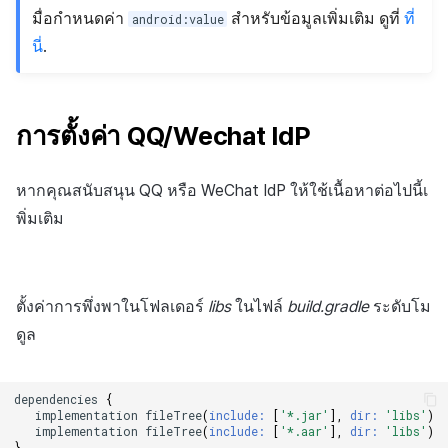
มื่อกำหนดค่า
สำหรับข้อมูลเพิ่มเติม ดูที่
ที่
android:value
นี่
.
การตั้งค่า QQ/Wechat IdP
หากคุณสนับสนุน QQ หรือ WeChat IdP ให้ใช้เนื้อหาต่อไปนี้เ
พิ่มเติม
ตั้งค่าการพึ่งพาในโฟลเดอร์
libs
ในไฟล์
build.gradle
ระดับโม
ดูล
dependencies
{
implementation
fileTree
(
include:
[
'*.jar'
],
dir:
'libs'
)
implementation
fileTree
(
include:
[
'*.aar'
],
dir:
'libs'
)
}