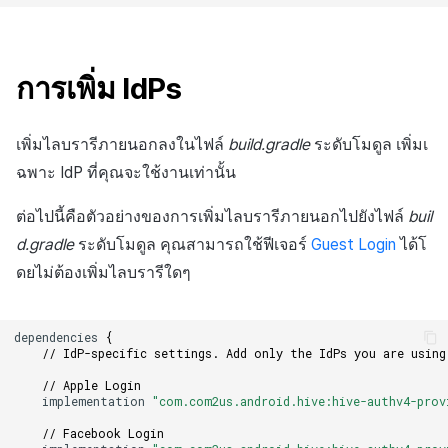
กระดานคะแนน
การสร้างรายได้จากการส่ง
การจับคู่
เสริมการขายข้าม
การเพิ่ม IdPs
แชท
เพิ่มไลบรารีภายนอกลงในไฟล์
build.gradle
ระดับโมดูล เพิ่มเ
บริการ AI
ฉพาะ IdP ที่คุณจะใช้งานเท่านั้น
รายงานการชน
ต่อไปนี้คือตัวอย่างของการเพิ่มไลบรารีภายนอกไปยังไฟล์
buil
d.gradle
ระดับโมดูล คุณสามารถใช้ฟีเจอร์
Guest Login
ได้โ
ตัวเปิดข้ามเกม
ดยไม่ต้องเพิ่มไลบรารีใดๆ
Remote Play
dependencies
{
บล็อกเชน
// IdP-specific settings. Add only the IdPs you are using
// Apple Login
implementation
"com.com2us.android.hive:hive-authv4-prov
// Facebook Login