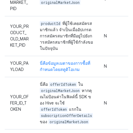
MARKET_
originalMarketJson
PID
productId
ที่ผู้ใช้เคยสมัครส
YOUR_PR
มาชิกแล้ว จำเป็นเมื่ออัปเกรด
ODUCT_
การสมัครสมาชิกที่มีอยู่ไปยังก
N
OLD_MAR
ารสมัครสมาชิกที่ผู้ใช้กำลังขอ
KET_PID
ในปัจจุบัน
YOUR_PA
นี่คือข้อมูลเมตาของการซื้อที่
N
YLOAD
กำหนดโดยสตูดิโอเกม
นี่คือ
offerIdToken
ใน
originalMarketJson
หากคุ
YOUR_OF
ณไม่ป้อนค่าในฟิลด์นี้ SDK ข
FER_ID_T
อง Hive จะใช้
N
OKEN
offerIdToken
แรกใน
subscriptionOfferDetails
ของ
originalMarketJson