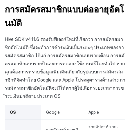
การสร้างแอป
ส่วนเสริม
API แชท
การกำหนดบันทึก
ค้
การสมัครสมาชิกแบบต่ออายุอัตโ
ระยะเวลาผ่อนผัน
การบล็อกการเข้าสู่ระบบจา
การลงทะเบียนแบนเนอร์จุด
การมีส่วนร่วมของผู้ใช้ (UE,
สังคม
Crossplay Launcher
Unreal Windows
การคืนเงินผู้ใช้
ยกเลิกการสมัคร SMS
คอมมูนิตี้ & เว็บสโตร์
น
ต่างประเทศ
แอปบริการ
ลิงก์ลึก)
กลุ่ม
นมัติ
การระงับบัญชี (Google)
การลงทะเบียนมุมมองที่
บริการลูกค้า
Adiz
การชำระเงิน PG
การวิเคราะห์
ห
การตรวจสอบ Google และ
กำหนดเอง
การได้มาซึ่งผู้ใช้ (UA)
Funnel
า
ตรวจสอบ Google Play Ga
หยุด (Google)
การวิเคราะห์
Adkit
จัดการ PID ตลาด
บริการ AI
Hive SDK v4.11.6 รองรับฟีเจอร์ใหม่ที่เรียกว่า การสมัครสมา
แยกกัน
กระดานที่กำหนดเอง
การวิเคราะห์การเก็บรักษา
ชิกอัตโนมัติ ซึ่งจะทำการชำระเงินเป็นระยะๆ ประเภทของกา
แสดงป๊อปอัปการแจ้งเตือน
ที่เก็บข้อมูลเกม
Plugins
การติดตามการซื้อ
รสมัครสมาชิก ได้แก่ การสมัครสมาชิกแบบรายเดือน การสมั
ลบผู้ใช้ทั้งหมด
ของ Google
แบนเนอร์เว็บ
Analytics bigQuery
ครสมาชิกแบบรายปี และการทดลองใช้งานฟรีโดยทั่วไป หาก
เฮอร์คิวลิส
ดูการเผยแพร่ที่ผ่านมา
การสมัครสมาชิกต่ออายุ
คุณต้องการทราบข้อมูลเพิ่มเติมเกี่ยวกับรูปแบบการสมัครสม
กระบวนการซื้อการสมัคร
การเข้าสู่ระบบผ่านเว็บ
การลงทะเบียนและการจัดก
อัตโนมัติ
การใช้การวิเคราะห์
สมาชิก
าชิกที่จัดทำโดย Google และ Apple โปรดดูตารางด้านล่าง กา
แคมเปญเชิญ
แหล่งที่มาทางการตลาด
ค้นหาประวัติการซื้อของ
ตัวชี้วัดที่กำหนดเอง
รสมัครสมาชิกอัตโนมัติจะมีให้หากผู้ใช้เลือกระยะเวลาการช
แผนภาพ
การมีส่วนร่วมของผู้ใช้ (UE,
พนักงาน
คอมมูนิตี้ & เว็บสโตร์
ำระเงินปกติตามประเภท OS
Deeplin)
การส่งออกข้อมูล
แผนภาพกระบวนการ
การสร้างรายได้จาก
OS
Google
Apple
การใช้วิดีโอ YouTube
โฆษณา
ข้อกำหนดตัวชี้วัด
Google subscription V2
รายสัปดาห์ รายเ
support
โฆษณาข้ามโปรโมชั่น
รายสัปดาห์ รายเดื