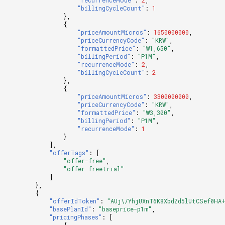
"recurrenceMode"
:
2
,
"billingCycleCount"
:
1
},
{
"priceAmountMicros"
:
1650000000
,
"priceCurrencyCode"
:
"KRW"
,
"formattedPrice"
:
"₩1,650"
,
"billingPeriod"
:
"P1M"
,
"recurrenceMode"
:
2
,
"billingCycleCount"
:
2
},
{
"priceAmountMicros"
:
3300000000
,
"priceCurrencyCode"
:
"KRW"
,
"formattedPrice"
:
"₩3,300"
,
"billingPeriod"
:
"P1M"
,
"recurrenceMode"
:
1
}
],
"offerTags"
:
[
"offer-free"
,
"offer-freetrial"
]
},
{
"offerIdToken"
:
"AUj\/YhjUXnT6K8XbdZd5lUtCSef0HA
"basePlanId"
:
"baseprice-p1m"
,
"pricingPhases"
:
[