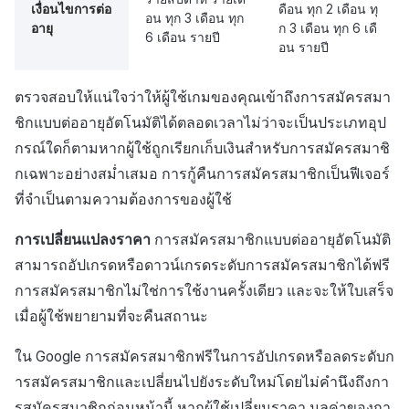
กระดานคะแนน
เงื่อนไขการต่อ
ดือน ทุก 2 เดือน ทุ
อน ทุก 3 เดือน ทุก
อายุ
ก 3 เดือน ทุก 6 เดื
ลงทะเบียนผลิตภัณฑ์ใน
6 เดือน รายปี
การสร้างรายได้จากการส่ง
การจับคู่
อน รายปี
Google Play Console
เสริมการขายข้าม
แชท
ตรวจสอบให้แน่ใจว่าให้ผู้ใช้เกมของคุณเข้าถึงการสมัครสมา
ตรวจสอบข้อมูลผลิตภัณฑ์ที่
ชิกแบบต่ออายุอัตโนมัติได้ตลอดเวลาไม่ว่าจะเป็นประเภทอุป
ลงทะเบียนด้วย
บริการ AI
getSubscriptionProductInfo
กรณ์ใดก็ตามหากผู้ใช้ถูกเรียกเก็บเงินสำหรับการสมัครสมาชิ
กเฉพาะอย่างสม่ำเสมอ การกู้คืนการสมัครสมาชิกเป็นฟีเจอร์
รายงานการชน
ขอสมัครสมาชิก
ที่จำเป็นตามความต้องการของผู้ใช้
ตัวเปิดข้ามเกม
Subscription API
การเปลี่ยนแปลงราคา
การสมัครสมาชิกแบบต่ออายุอัตโนมัติ
สามารถอัปเกรดหรือดาวน์เกรดระดับการสมัครสมาชิกได้ฟรี
Remote Play
รับรายการผลิตภัณฑ์การ
การสมัครสมาชิกไม่ใช่การใช้งานครั้งเดียว และจะให้ใบเสร็จ
สมัครสมาชิก
บล็อกเชน
เมื่อผู้ใช้พยายามที่จะคืนสถานะ
IAPV4Product วัตถุ
ใน Google การสมัครสมาชิกฟรีในการอัปเกรดหรือลดระดับก
ารสมัครสมาชิกและเปลี่ยนไปยังระดับใหม่โดยไม่คำนึงถึงกา
สินค้าสมัครสมาชิก
รสมัครสมาชิกก่อนหน้านี้ หากผู้ใช้เปลี่ยนราคา มูลค่าของกา