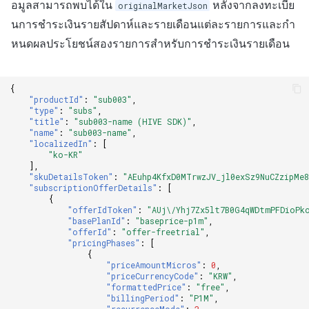
อมูลสามารถพบได้ใน
หลังจากลงทะเบีย
originalMarketJson
นการชำระเงินรายสัปดาห์และรายเดือนแต่ละรายการและกำ
หนดผลประโยชน์สองรายการสำหรับการชำระเงินรายเดือน
{
"productId"
:
"sub003"
,
"type"
:
"subs"
,
"title"
:
"sub003-name (HIVE SDK)"
,
"name"
:
"sub003-name"
,
"localizedIn"
:
[
"ko-KR"
],
"skuDetailsToken"
:
"AEuhp4KfxD0MTrwzJV_jl0exSz9NuCZzipMe
"subscriptionOfferDetails"
:
[
{
"offerIdToken"
:
"AUj\/Yhj7Zx5lt7B0G4qWDtmPFDioPk
"basePlanId"
:
"baseprice-p1m"
,
"offerId"
:
"offer-freetrial"
,
"pricingPhases"
:
[
{
"priceAmountMicros"
:
0
,
"priceCurrencyCode"
:
"KRW"
,
"formattedPrice"
:
"free"
,
"billingPeriod"
:
"P1M"
,