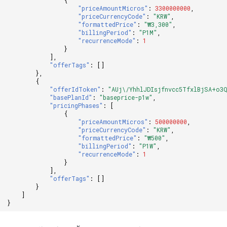
{
"priceAmountMicros"
:
3300000000
,
"priceCurrencyCode"
:
"KRW"
,
"formattedPrice"
:
"₩3,300"
,
"billingPeriod"
:
"P1M"
,
"recurrenceMode"
:
1
}
],
"offerTags"
:
[]
},
{
"offerIdToken"
:
"AUj\/YhhlJDIsjfnvcc5TfxlBjSA+o3Q
"basePlanId"
:
"baseprice-p1w"
,
"pricingPhases"
:
[
{
"priceAmountMicros"
:
500000000
,
"priceCurrencyCode"
:
"KRW"
,
"formattedPrice"
:
"₩500"
,
"billingPeriod"
:
"P1W"
,
"recurrenceMode"
:
1
}
],
"offerTags"
:
[]
}
]
}