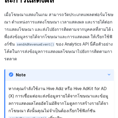
การสร้างแอป
ส่วนเสริม
การชำระเงิน PG
API แชท
การกำหนดบันทึก
ค้
การบล็อกการเข้าสู่ระบบจา
การลงทะเบียนแบนเนอร์จุด
การมีส่วนร่วมของผู้ใช้ (UE,
สังคม
Crossplay Launcher
Unreal Windows
การคืนเงินผู้ใช้
ยกเลิกการสมัคร SMS
คอมมูนิตี้ & เว็บสโตร์
น
เมื่อโฆษณาแสดงในเกม สามารถวัดประเภทแพลตฟอร์มโฆษ
ต่างประเทศ
แอปบริการ
รายการ
ลิงก์ลึก)
กลุ่ม
การลงทะเบียนมุมมองที่
บริการลูกค้า
Adiz
การชำระเงิน PG
การวิเคราะห์
ณา ตำแหน่งการแสดงโฆษณา เวลาแสดงผล และรายได้ต่อก
ห
การตรวจสอบ Google และ
กำหนดเอง
การได้มาซึ่งผู้ใช้ (UA)
Funnel
ารแสดงโฆษณา และส่งไปยังการติดตามจากบุคคลที่สามได้ เ
า
ตรวจสอบ Google Play Ga
การวิเคราะห์
Adkit
จัดการ PID ตลาด
บริการ AI
พื่อส่งข้อมูลรายได้จากโฆษณาและการแสดงผล ให้เรียกใช้ฟั
แยกกัน
กระดานที่กำหนดเอง
การวิเคราะห์การเก็บรักษา
งก์ชัน
ของ Analytics API นี่คือตัวอย่าง
sendAdRevenueEvent()
ที่เก็บข้อมูลเกม
Plugins
การติดตามการซื้อ
โค้ดในการส่งข้อมูลการแสดงผลโฆษณาไปยังการติดตามกา
ลบผู้ใช้ทั้งหมด
แบนเนอร์เว็บ
Analytics bigQuery
รตลาด
เฮอร์คิวลิส
ดูการเผยแพร่ที่ผ่านมา
การสมัครสมาชิกต่ออายุ
การเข้าสู่ระบบผ่านเว็บ
การลงทะเบียนและการจัดก
อัตโนมัติ
การใช้การวิเคราะห์
แคมเปญเชิญ
แหล่งที่มาทางการตลาด
Note
ค้นหาประวัติการซื้อของ
ตัวชี้วัดที่กำหนดเอง
การมีส่วนร่วมของผู้ใช้ (UE,
พนักงาน
คอมมูนิตี้ & เว็บสโตร์
หากคุณกำลังใช้งาน Hive Adiz หรือ Hive AdKit for AD
Deeplin)
การส่งออกข้อมูล
(X) การเชื่อมต่อจะส่งข้อมูลรายได้จากโฆษณาและข้อมู
การสร้างรายได้จาก
ลการแสดงผลโดยอัตโนมัติจากโมดูลการสร้างรายได้จา
การใช้วิดีโอ YouTube
โฆษณา
ข้อกำหนดตัวชี้วัด
กโฆษณา ดังนั้นคุณไม่จำเป็นต้องเรียกใช้ฟังก์ชัน
โฆษณาข้ามโปรโมชั่น