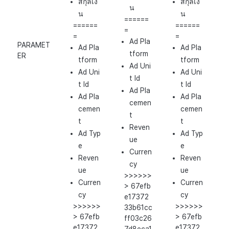
สกุลเงิ
สกุลเงิ
น
น
น
======
======
======
=
=
=
Ad Pla
PARAMET
Ad Pla
Ad Pla
tform
ER
tform
tform
Ad Uni
Ad Uni
Ad Uni
t Id
t Id
t Id
Ad Pla
Ad Pla
Ad Pla
cemen
cemen
cemen
t
t
t
Reven
Ad Typ
Ad Typ
ue
e
e
Curren
Reven
Reven
cy
ue
ue
>>>>>>
Curren
Curren
> 67efb
cy
cy
e17372
>>>>>>
>>>>>>
33b61cc
> 67efb
> 67efb
ff03c26
e17372
e17372
7d8eca1