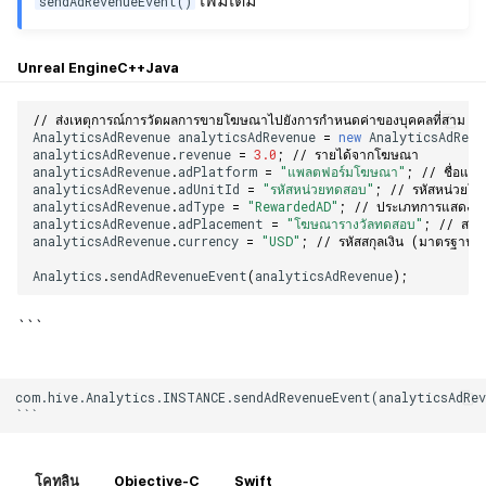
เพิ่มเติม
กระดานคะแนน
sendAdRevenueEvent()
การสร้างรายได้จากการส่ง
การจับคู่
Unreal Engine
C++
Java
เสริมการขายข้าม
แชท
// ส่งเหตุการณ์การวัดผลการขายโฆษณาไปยังการกำหนดค่าของบุคคลที่สาม
AnalyticsAdRevenue
analyticsAdRevenue
=
new
AnalyticsAdReve
analyticsAdRevenue
.
revenue
=
3.0
;
// รายได้จากโฆษณา
บริการ AI
analyticsAdRevenue
.
adPlatform
=
"แพลตฟอร์มโฆษณา"
;
// ชื่อแพ
analyticsAdRevenue
.
adUnitId
=
"รหัสหน่วยทดสอบ"
;
// รหัสหน่วยโ
analyticsAdRevenue
.
adType
=
"RewardedAD"
;
// ประเภทการแสดง
รายงานการชน
analyticsAdRevenue
.
adPlacement
=
"โฆษณารางวัลทดสอบ"
;
// สถา
analyticsAdRevenue
.
currency
=
"USD"
;
// รหัสสกุลเงิน (มาตรฐาน
ตัวเปิดข้ามเกม
Analytics
.
sendAdRevenueEvent
(
analyticsAdRevenue
);
Remote Play
```
บล็อกเชน
com.hive.Analytics.INSTANCE.sendAdRevenueEvent(analyticsAdRev
โคทลิน
Objective-C
Swift