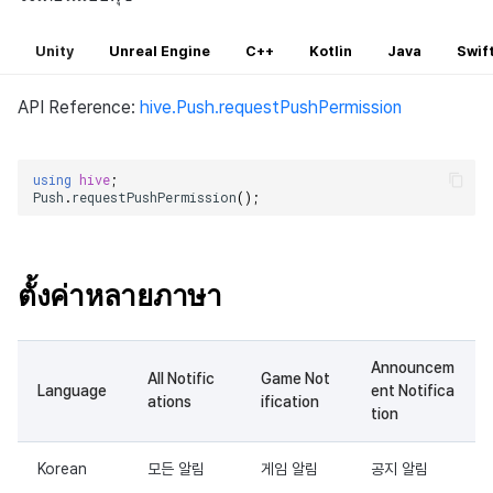
Unity
Unreal Engine
C++
Kotlin
Java
Swif
API Reference:
hive.Push.requestPushPermission
using
hive
;
Push
.
requestPushPermission
();
ตั้งค่าหลายภาษา
Announcem
All Notific
Game Not
Language
ent Notifica
ations
ification
tion
Korean
모든 알림
게임 알림
공지 알림