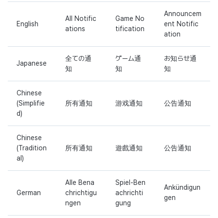
Announcem
All Notific
Game No
English
ent Notific
ations
tification
ation
全ての通
ゲーム通
お知らせ通
Japanese
知
知
知
Chinese
(Simplifie
所有通知
游戏通知
公告通知
d)
Chinese
(Tradition
所有通知
遊戲通知
公告通知
al)
Alle Bena
Spiel-Ben
Ankündigun
German
chrichtigu
achrichti
gen
ngen
gung