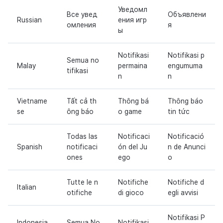
Уведомл
Все увед
Объявлени
Russian
ения игр
омления
я
ы
Notifikasi
Notifikasi p
Semua no
Malay
permaina
engumuma
tifikasi
n
n
Vietname
Tất cả th
Thông bá
Thông báo
se
ông báo
o game
tin tức
Todas las
Notificaci
Notificació
Spanish
notificaci
ón del Ju
n de Anunci
ones
ego
o
Tutte le n
Notifiche
Notifiche d
Italian
otifiche
di gioco
egli avvisi
Notifikasi P
Indonesia
Semua No
Notifikasi