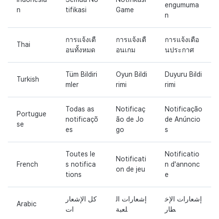
engumuma
n
tifikasi
Game
n
การแจ้งเตื
การแจ้งเตื
การแจ้งเตือ
Thai
อนทั้งหมด
อนเกม
นประกาศ
Tüm Bildiri
Oyun Bildi
Duyuru Bildi
Turkish
mler
rimi
rimi
Todas as
Notificaç
Notificação
Portugue
notificaçõ
ão de Jo
de Anúncio
se
es
go
s
Toutes le
Notificatio
Notificati
French
s notifica
n d'annonc
on de jeu
tions
e
إشعارات الإخ
إشعارات ال
كل الإشعار
Arabic
طار
لعبة
ات