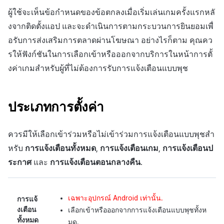
การสร้างแอป
ส่วนเสริม
การชำระเงิน PG
API แชท
การกำหนดบันทึก
ค้
ผู้ใช้จะเห็นข้อกำหนดของข้อตกลงเมื่อเริ่มเล่นเกมครั้งแรกหลั
ตั้งค่าหลายภาษา
การบล็อกการเข้าสู่ระบบจา
การลงทะเบียนแบนเนอร์จุด
การมีส่วนร่วมของผู้ใช้ (UE,
สังคม
Crossplay Launcher
Unreal Windows
การคืนเงินผู้ใช้
ยกเลิกการสมัคร SMS
คอมมูนิตี้ & เว็บสโตร์
น
งจากติดตั้งแอป และจะดำเนินการตามกระบวนการยินยอมเพื่
ต่างประเทศ
แอปบริการ
รายการ
ลิงก์ลึก)
กลุ่ม
อรับการส่งเสริมการตลาดผ่านโฆษณา อย่างไรก็ตาม คุณคว
การแจ้งเตือนแบบพุชและไอ
การลงทะเบียนมุมมองที่
บริการลูกค้า
Adiz
การชำระเงิน PG
การวิเคราะห์
ห
คอนแอปแบดจ์
การตรวจสอบ Google และ
กำหนดเอง
การได้มาซึ่งผู้ใช้ (UA)
Funnel
รให้ฟังก์ชันในการเลือกเข้าหรือออกจากบริการในหน้าการตั้
า
ตรวจสอบ Google Play Ga
การวิเคราะห์
Adkit
จัดการ PID ตลาด
บริการ AI
งค่าเกมสำหรับผู้ที่ไม่ต้องการรับการแจ้งเตือนแบบพุช
แยกกัน
กระดานที่กำหนดเอง
การวิเคราะห์การเก็บรักษา
ที่เก็บข้อมูลเกม
Plugins
การติดตามการซื้อ
ลบผู้ใช้ทั้งหมด
แบนเนอร์เว็บ
Analytics bigQuery
ประเภทการตั้งค่า
เฮอร์คิวลิส
ดูการเผยแพร่ที่ผ่านมา
การสมัครสมาชิกต่ออายุ
การเข้าสู่ระบบผ่านเว็บ
การลงทะเบียนและการจัดก
อัตโนมัติ
การใช้การวิเคราะห์
ควรมีให้เลือกเข้าร่วมหรือไม่เข้าร่วมการแจ้งเตือนแบบพุชสำ
แคมเปญเชิญ
แหล่งที่มาทางการตลาด
หรับ
การแจ้งเตือนทั้งหมด
,
การแจ้งเตือนเกม
,
การแจ้งเตือนป
ค้นหาประวัติการซื้อของ
ตัวชี้วัดที่กำหนดเอง
ระกาศ
และ
การแจ้งเตือนตอนกลางคืน
.
การมีส่วนร่วมของผู้ใช้ (UE,
พนักงาน
คอมมูนิตี้ & เว็บสโตร์
Deeplin)
การส่งออกข้อมูล
การสร้างรายได้จาก
เฉพาะอุปกรณ์ Android เท่านั้น.
การใช้วิดีโอ YouTube
การแจ้
โฆษณา
ข้อกำหนดตัวชี้วัด
งเตือน
เลือกเข้าหรือออกจากการแจ้งเตือนแบบพุชทั้งห
ทั้งหมด
มด.
โฆษณาข้ามโปรโมชั่น