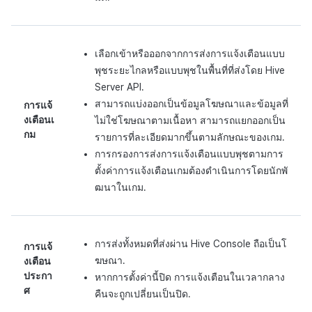
กระดานคะแนน
การสร้างรายได้จากการส่ง
การจับคู่
เสริมการขายข้าม
เลือกเข้าหรือออกจากการส่งการแจ้งเตือนแบบ
แชท
พุชระยะไกลหรือแบบพุชในพื้นที่ที่ส่งโดย Hive
Server API.
บริการ AI
สามารถแบ่งออกเป็นข้อมูลโฆษณาและข้อมูลที่
การแจ้
งเตือนเ
ไม่ใช่โฆษณาตามเนื้อหา สามารถแยกออกเป็น
กม
รายงานการชน
รายการที่ละเอียดมากขึ้นตามลักษณะของเกม.
การกรองการส่งการแจ้งเตือนแบบพุชตามการ
ตั้งค่าการแจ้งเตือนเกมต้องดำเนินการโดยนักพั
ตัวเปิดข้ามเกม
ฒนาในเกม.
Remote Play
บล็อกเชน
การส่งทั้งหมดที่ส่งผ่าน Hive Console ถือเป็นโ
การแจ้
ฆษณา.
งเตือน
ประกา
หากการตั้งค่านี้ปิด การแจ้งเตือนในเวลากลาง
ศ
คืนจะถูกเปลี่ยนเป็นปิด.