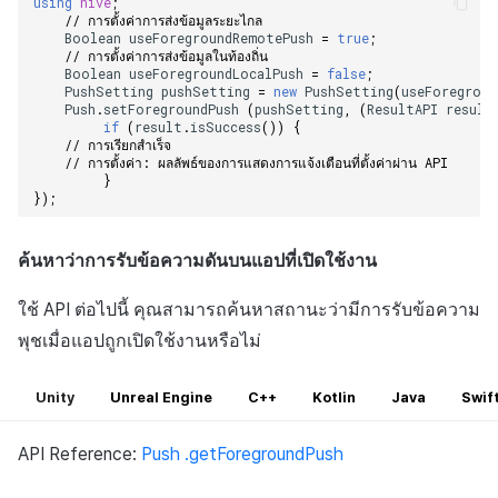
using
hive
;
// การตั้งค่าการส่งข้อมูลระยะไกล    
Boolean
useForegroundRemotePush
=
true
;
// การตั้งค่าการส่งข้อมูลในท้องถิ่น    
Boolean
useForegroundLocalPush
=
false
;
PushSetting
pushSetting
=
new
PushSetting
(
useForegroun
Push
.
setForegroundPush
(
pushSetting
,
(
ResultAPI
result
if
(
result
.
isSuccess
())
{
// การเรียกสำเร็จ    
// การตั้งค่า: ผลลัพธ์ของการแสดงการแจ้งเตือนที่ตั้งค่าผ่าน API    
}
});
ค้นหาว่าการรับข้อความดันบนแอปที่เปิดใช้งาน
ใช้ API ต่อไปนี้ คุณสามารถค้นหาสถานะว่ามีการรับข้อความ
พุชเมื่อแอปถูกเปิดใช้งานหรือไม่
Unity
Unreal Engine
C++
Kotlin
Java
Swif
API Reference:
Push .getForegroundPush