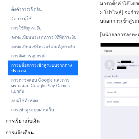
เจ้าของ, สิทธิ์ผู้ดูแลระบบ
แดชบอร์ด
ลงทะเบียนบัญชีตลาด Google
มารถตั้งค่าได้โดยผ
ป๊อปอัปประกาศ
เกี่ยวกับข้อกำหนด
ตั้งค่าการเช็คอิน
สิทธิ์สมาชิก
แผน
> โปรไฟล์
] จะกำห
การบันทึกทางไกล
ลิงก์ข้อกำหนด
จัดการผู้ใช้
สิทธิ์การประมวลผลข้อมูลส่วน
ข้อมูลการชำระเงิน
บล็อกการเข้าสู่ร
การกำหนดค่าทางไกล
การตั้งค่ากลุ่มข้อกำหนด
บุคคล
การใช้ที่ถูกระงับ
ประวัติการเรียกเก็บเงินและการ
การตั้งค่าการเข้าถึงเว็บวิว
การจัดการเนื้อหา
เกี่ยวกับการตั้งค่ากลุ่มข้อ
ชำระเงิน
[หน้าจอการลงทะเบ
ลงทะเบียนประเภทการใช้ที่ถูกระงับ
กำหนด
โครงสร้างมาตรฐานของข้อ
เกี่ยวกับการจัดการเนื้อหา
ลงทะเบียนเซิร์ฟเวอร์เกมที่ถูกระงับ
กำหนดในการให้บริการ
การรวมประเทศ
จัดการประเภทข้อตกลง(T)
การจัดการอุปกรณ์
กลุ่มข้อกำหนดในการให้
การจัดการเนื้อหา(S)
บริการ(L)
การบล็อกการเข้าสู่ระบบจากต่าง
ประเทศ
การรวมข้อกำหนดในการให้
บริการ(M)
การตรวจสอบ Google และการ
ตรวจสอบ Google Play Games
แยกกัน
ลบผู้ใช้ทั้งหมด
การเข้าสู่ระบบผ่านเว็บ
การเรียกเก็บเงิน
การตั้งค่าร้านค้า
การแจ้งเตือน