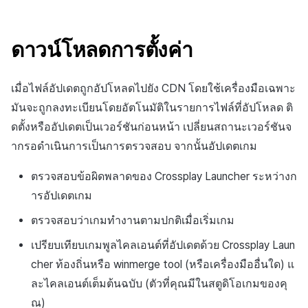
สร้างตัวชี้วัดที่กำหนดเอง
การกำหนดบันทึก
API แชท
การสร้างแอป
ส่วนเสริม
การชำระเงิน PG
ค้
วิธีการลงทะเบียนหน้าเว็บ
สำหรับแต่ละเกม
การบล็อกการเข้าสู่ระบบจาก
การลงทะเบียนแบนเนอร์จุด
การติดตามการตลาด
การคืนเงินผู้ใช้
ยกเลิกการสมัคร SMS
Crossplay Launcher
การมีส่วนร่วมของผู้ใช้ (UE,
คอมมูนิตี้ & เว็บสโตร์
โปรโมชั่น
น
ต่างประเทศ
กลุ่ม
แอปบริการ
รายการ
ลิงก์ลึก)
ดาวน์โหลดการตั้งค่า
การเชื่อมโยง Miracle Play
การลงทะเบียนมุมมองที่
การจับคู่
การชำระเงิน PG
Adiz
การวิเคราะห์
ห
ดาวน์โหลดบันทึก
การตรวจสอบ Google และการ
กำหนดเอง
Funnel
การได้มาซึ่งผู้ใช้ (UA)
า
เมื่อไฟล์อัปเดตถูกอัปโหลดไปยัง CDN โดยใช้เครื่องมือเฉพาะ
ตรวจสอบ Google Play Games
การวิเคราะห์
จัดการ PID ตลาด
Adkit
บริการ AI
เส้นทางข้อยกเว้นแพทช์
แยกกัน
กระดานที่กำหนดเอง
การวิเคราะห์การเก็บรักษา
มันจะถูกลงทะเบียนโดยอัตโนมัติในรายการไฟล์ที่อัปโหลด ติ
ฐานข้อมูล
การติดตามการซื้อ
Plugins
ดตั้งหรืออัปเดตเป็นเวอร์ชันก่อนหน้า เปลี่ยนสถานะเวอร์ชันจ
ลบผู้ใช้ทั้งหมด
แบนเนอร์เว็บ
Analytics bigQuery
ากรอดำเนินการเป็นการตรวจสอบ จากนั้นอัปเดตเกม
เฮอร์คิวลิส
การสมัครสมาชิกต่ออายุ
ดูการเผยแพร่ที่ผ่านมา
การเข้าสู่ระบบผ่านเว็บ
การลงทะเบียนและการจัดการ
อัตโนมัติ
การใช้การวิเคราะห์
ตรวจสอบข้อผิดพลาดของ Crossplay Launcher ระหว่างก
แคมเปญเชิญ
แหล่งที่มาทางการตลาด
ารอัปเดตเกม
ค้นหาประวัติการซื้อของ
ตัวชี้วัดที่กำหนดเอง
ตรวจสอบว่าเกมทำงานตามปกติเมื่อเริ่มเกม
การมีส่วนร่วมของผู้ใช้ (UE,
พนักงาน
การสร้างรายได้จาก
Deeplin)
โฆษณา
การส่งออกข้อมูล
เปรียบเทียบเกมพูลไคลเอนต์ที่อัปเดตด้วย Crossplay Laun
cher ท้องถิ่นหรือ
winmerge tool
(หรือเครื่องมืออื่นใด) แ
การใช้วิดีโอ YouTube
ส่วนเสริม
ข้อกำหนดตัวชี้วัด
ละไคลเอนต์เต็มต้นฉบับ (ตัวที่คุณมีในสตูดิโอเกมของคุ
ณ)
โฆษณาข้ามโปรโมชั่น