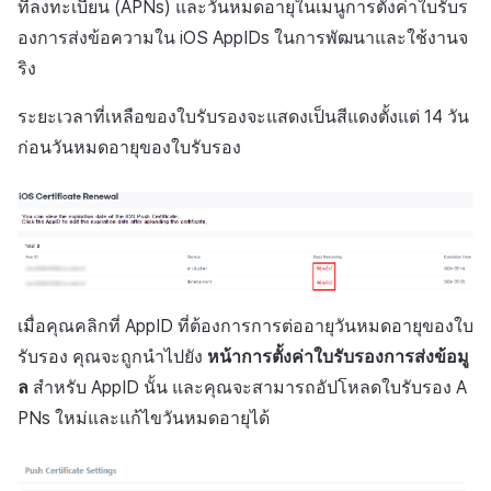
ที่ลงทะเบียน (
APNs
) และวันหมดอายุในเมนูการตั้งค่าใบรับร
สร้างตัวชี้วัดที่กำหนดเอง
การกำหนดบันทึก
API แชท
การสร้างแอป
ส่วนเสริม
การชำระเงิน PG
ค้
สำหรับแต่ละเกม
การบล็อกการเข้าสู่ระบบจาก
การลงทะเบียนแบนเนอร์จุด
การติดตามการตลาด
การคืนเงินผู้ใช้
ยกเลิกการสมัคร SMS
Crossplay Launcher
การมีส่วนร่วมของผู้ใช้ (UE,
คอมมูนิตี้ & เว็บสโตร์
องการส่งข้อความใน iOS AppIDs ในการพัฒนาและใช้งานจ
น
ต่างประเทศ
กลุ่ม
แอปบริการ
รายการ
ลิงก์ลึก)
ริง
การเชื่อมโยง Miracle Play
การลงทะเบียนมุมมองที่
การจับคู่
การชำระเงิน PG
Adiz
การวิเคราะห์
ห
การตรวจสอบ Google และการ
กำหนดเอง
Funnel
ระยะเวลาที่เหลือของใบรับรองจะแสดงเป็นสีแดงตั้งแต่ 14 วัน
การได้มาซึ่งผู้ใช้ (UA)
า
ตรวจสอบ Google Play Games
การวิเคราะห์
จัดการ PID ตลาด
Adkit
บริการ AI
ก่อนวันหมดอายุของใบรับรอง
แยกกัน
กระดานที่กำหนดเอง
การวิเคราะห์การเก็บรักษา
ฐานข้อมูล
การติดตามการซื้อ
Plugins
ลบผู้ใช้ทั้งหมด
แบนเนอร์เว็บ
Analytics bigQuery
เฮอร์คิวลิส
การสมัครสมาชิกต่ออายุ
ดูการเผยแพร่ที่ผ่านมา
การเข้าสู่ระบบผ่านเว็บ
การลงทะเบียนและการจัดการ
อัตโนมัติ
การใช้การวิเคราะห์
แคมเปญเชิญ
แหล่งที่มาทางการตลาด
เมื่อคุณคลิกที่ AppID ที่ต้องการการต่ออายุวันหมดอายุของใบ
ค้นหาประวัติการซื้อของ
ตัวชี้วัดที่กำหนดเอง
การมีส่วนร่วมของผู้ใช้ (UE,
รับรอง คุณจะถูกนำไปยัง
หน้าการตั้งค่าใบรับรองการส่งข้อมู
พนักงาน
การสร้างรายได้จาก
Deeplin)
โฆษณา
การส่งออกข้อมูล
ล
สำหรับ AppID นั้น และคุณจะสามารถอัปโหลดใบรับรอง A
PNs ใหม่และแก้ไขวันหมดอายุได้
การใช้วิดีโอ YouTube
ส่วนเสริม
ข้อกำหนดตัวชี้วัด
โฆษณาข้ามโปรโมชั่น