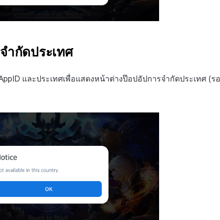
รจำกัดประเทศ
ppID และประเทศเพื่อแสดงหน้าต่างป๊อปอัปการจำกัดประเทศ (รองร