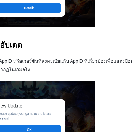
อัปเดต
pID หรือเวอร์ชันที่ลงทะเบียนกับ AppID ที่เกี่ยวข้องเพื่อแสดงป๊อป
รากฏในเกมจริง