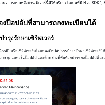
์เกมจากระบบหลังบ้าน ฟีเจอร์นี้มีให้บริการในเกมที่มี Hive SDK 1, 
งป๊อปอัปที่สามารถลงทะเบียนได้
บำรุงรักษาเซิร์ฟเวอร์
pID หรือเซิร์ฟเวอร์เพื่อแสดงป๊อปอัปการบำรุงรักษาเซิร์ฟเวอร์ได้
e จะถูกแสดงในป๊อปอัป และด้านล่างนี้คือตัวอย่างของป๊อปอัปที่จ