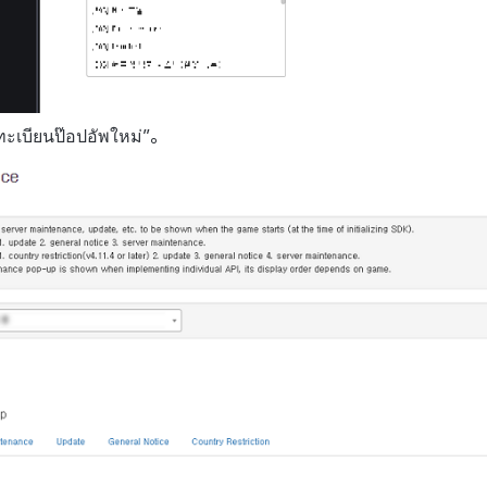
ลงทะเบียนป๊อปอัพใหม่”。