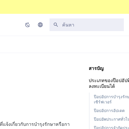
กำลังเริ่มต้นการค้นหา
Korean
English
Japanese
สารบัญ
Chinese (Simplified)
ประเภทของป๊อปอัปท
Chinese (Traditional)
ลงทะเบียนได้
Thai
ป๊อปอัปการบำรุงรัก
เซิร์ฟเวอร์
ป๊อปอัปการอัปเดต
ป๊อปอัพประกาศทั่วไ
ี่แจ้งเกี่ยวกับการบำรุงรักษาหรือกา
ป๊อปอัปการจำกัดปร