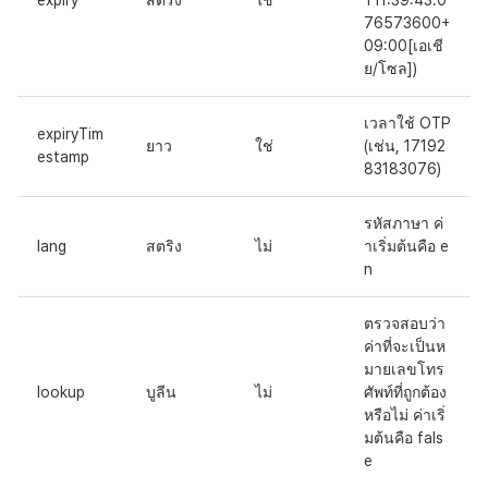
expiry
สตริง
ใช่
T11:39:43.0
76573600+
09:00[เอเชี
ย/โซล])
เวลาใช้ OTP
expiryTim
ยาว
ใช่
(เช่น, 17192
estamp
83183076)
รหัสภาษา ค่
lang
สตริง
ไม่
าเริ่มต้นคือ e
n
ตรวจสอบว่า
ค่าที่จะเป็นห
มายเลขโทร
lookup
บูลีน
ไม่
ศัพท์ที่ถูกต้อง
หรือไม่ ค่าเริ่
มต้นคือ fals
e