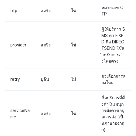
หมายเลข O
otp
สตริง
ใช่
TP
ผู้ให้บริการ S
MS ค่า FIXE
D คือ DIREC
provider
สตริง
ใช่
TSEND ใช้ส
ำหรับการส่
งโดยตรง
ตัวเลือกการล
retry
บูลีน
ไม่
องใหม่
ชื่อบริการที่ตั้
งค่าในเมนูก
serviceNa
ารตั้งค่าข้อมู
สตริง
ใช่
me
ลการส่ง (เป็
นภาษาอังกฤ
ษ)