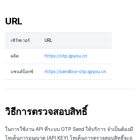
ต่อแต่ละตลาด
บันทึกความแปรปรวนของ
การสร้างแอป
ส่วนเสริม
การชำระเงิน PG
การกำหนดบันทึก
ค้
สินทรัพย์ v2
การแก้ปัญหา
การบล็อกการเข้าสู่ระบบจา
การลงทะเบียนแบนเนอร์จุด
การติดตามการตลาด
สังคม
Crossplay Launcher
กันยายน-2024
การมีส่วนร่วมของผู้ใช้ (UE,
การคืนเงินผู้ใช้
API NFT
น
การชำระเงิน PG
ต่างประเทศ
แอปบริการ
คำแนะนำในการแก้ไขปัญ
รายการ
ลิงก์ลึก)
กลุ่ม
URL
API ผู้ใช้พร้อมกัน
การลงทะเบียนมุมมองที่
การจับคู่
บริการลูกค้า
Adiz
การชำระเงิน PG
API สัญญา
ห
การชำระเงิน Web PG
การตรวจสอบ Google และ
กำหนดเอง
คุณสมบัติเพิ่มเติม
การได้มาซึ่งผู้ใช้ (UA)
Funnel
า
ตรวจสอบ Google Play Ga
บันทึกการดาวน์โหลดเพิ่มเติม
เซิร์ฟเวอร์
URL
แชท
การวิเคราะห์
Adkit
จัดการ PID ตลาด
API สินทรัพย์
แยกกัน
การแลกคูปองเว็บ
ที่เสร็จสมบูรณ์
กระดานที่กำหนดเอง
การวิเคราะห์การเก็บรักษา
การวิเคราะห์
ที่เก็บข้อมูลเกม
Plugins
การติดตามการซื้อ
API ล็อก
ผลิต
https://otp.qpyou.cn
ลบผู้ใช้ทั้งหมด
ส่งข้อมูลการบริโภค
บันทึกการเข้าสู่ระบบตัวละคร
แบนเนอร์เว็บ
Analytics bigQuery
ฐานข้อมูล
Hercules
การสมัครสมาชิกต่ออายุ
API เมตาดาต้า
แซนด์บ็อกซ์
https://sandbox-otp.qpyou.cn
การเข้าสู่ระบบผ่านเว็บ
บันทึกการสร้างตัวละคร
การลงทะเบียนและการจัดก
อัตโนมัติ
การใช้การวิเคราะห์
แคมเปญเชิญ
Hercules
แหล่งที่มาทางการตลาด
API ส่วนขยาย
บันทึกที่กำหนดเอง
ค้นหาประวัติการซื้อของ
ตัวชี้วัดที่กำหนดเอง
การมีส่วนร่วมของผู้ใช้ (UE,
พนักงาน
แหล่งที่มาทางการตลาด
คอมมูนิตี้ & เว็บสโตร์
วิธีการตรวจสอบสิทธิ์
Deeplin)
บันทึกคะแนน
การส่งออกข้อมูล
ตั้งค่าการระบุเป้าหมาย
การสร้างรายได้จาก
การสร้างรายได้จาก
การใช้วิดีโอ YouTube
บันทึกการเยี่ยมชม
โฆษณา
โฆษณา
ข้อกำหนดตัวชี้วัด
ในการใช้งาน API ที่ระบบ OTP Send ให้บริการ จำเป็นต้องมี
โทเค็นการอนุญาต (API KEY) โทเค็นการตรวจสอบสิทธิ์จะถู
โฆษณาข้ามโปรโมชั่น