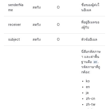
senderNa
ชื่อของผู้ส่งใ
สตริง
O
me
นอีเมล
ที่อยู่อีเมลขอ
receiver
สตริง
O
งผู้รับ
subject
สตริง
O
หัวข้ออีเมล
นี่คือรหัสภาษ
า และค่าพื้น
ฐานคือ
en
.
รหัสภาษาที่ถู
กต้อง:
ko
en
ja
zh-cn
zh-tw