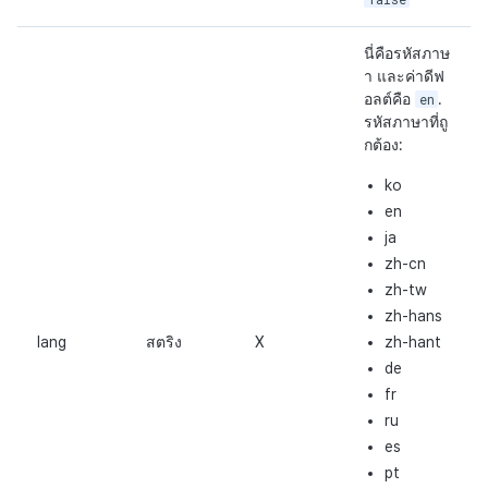
นี่คือรหัสภาษ
า และค่าดีฟ
อลต์คือ
en
.
รหัสภาษาที่ถู
กต้อง:
ko
en
ja
zh-cn
zh-tw
zh-hans
lang
สตริง
X
zh-hant
de
fr
ru
es
pt