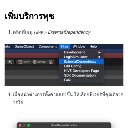
การสร้างแอป
ส่วนเสริม
การชำระเงิน PG
API แชท
การกำหนดบันทึก
ค้
การแก้ปัญหา
การบล็อกการเข้าสู่ระบบจา
การลงทะเบียนแบนเนอร์จุด
การมีส่วนร่วมของผู้ใช้ (UE,
สังคม
Crossplay Launcher
กันยายน-2024
Unreal Windows
การคืนเงินผู้ใช้
คอมมูนิตี้ & เว็บสโตร์
เพิ่มบริการพุช
น
ต่างประเทศ
แอปบริการ
คำแนะนำในการแก้ไขปัญหา
รายการ
ลิงก์ลึก)
กลุ่ม
การลงทะเบียนมุมมองที่
บริการลูกค้า
Adiz
การชำระเงิน PG
การวิเคราะห์
ห
การตรวจสอบ Google และ
กำหนดเอง
คุณสมบัติเพิ่มเติม
การได้มาซึ่งผู้ใช้ (UA)
Funnel
คลิกที่เมนู
Hive > ExternalDependency
า
ตรวจสอบ Google Play Ga
การวิเคราะห์
Adkit
จัดการ PID ตลาด
บริการ AI
แยกกัน
กระดานที่กำหนดเอง
การวิเคราะห์การเก็บรักษา
ที่เก็บข้อมูลเกม
Plugins
การติดตามการซื้อ
ลบผู้ใช้ทั้งหมด
แบนเนอร์เว็บ
Analytics bigQuery
Hercules
การสมัครสมาชิกต่ออายุ
การเข้าสู่ระบบผ่านเว็บ
การลงทะเบียนและการจัดก
อัตโนมัติ
การใช้การวิเคราะห์
แคมเปญเชิญ
แหล่งที่มาทางการตลาด
ค้นหาประวัติการซื้อของ
ตัวชี้วัดที่กำหนดเอง
การมีส่วนร่วมของผู้ใช้ (UE,
พนักงาน
คอมมูนิตี้ & เว็บสโตร์
เมื่อหน้าต่างการตั้งค่าแสดงขึ้น ให้เลือกฟีเจอร์ที่คุณต้องก
Deeplin)
การส่งออกข้อมูล
ารใช้
ตั้งค่าการระบุเป้าหมาย
การสร้างรายได้จาก
การใช้วิดีโอ YouTube
โฆษณา
ข้อกำหนดตัวชี้วัด
โฆษณาข้ามโปรโมชั่น