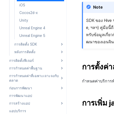
iOS
Note
Cocos2d-x
SDK ของ Hive ร
Unity
e, ฯลฯ) คู่มือน
Unreal Engine 4
หรับข้อมูลเกี่ย
Unreal Engine 5
ฒนาของเอนจินก
การติดตั้ง SDK
หลังการติดตั้ง
Android
iOS
Android
การติดตั้งฟีเจอร์
การตั้งค
Cocos2d-x
iOS
การกำหนดค่าพื้นฐาน
Android
Unity
Cocos2d-x
การกำหนดค่าที่เฉพาะเจาะจงกับ
iOS
Android
ตลาด
กำหนดค่าบริการพั
Unreal Engine 4
Unity
Cocos2d-x
iOS
ก่อนการพัฒนา
Android
Unreal Engine 5
Unreal Engine 4
Unity
Cocos2d-x
การพัฒนาแอป
iOS
Android
Unreal Engine 5
Unreal Engine 4
Unity
การเพิ่ม j
การสร้างแอป
Cocos2d-x
iOS
Unreal Engine 5
Unreal Engine 4
แอปบริการ
Unity
Cocos2d-x
Android