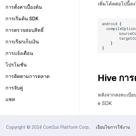
Unreal Engine 5
เพิ่มโค้ดต่อไปนี้
Unreal Engine 4
Unity
iOS
การตั้งค่าเบื้องต้น
Unreal Engine 5
Unreal Engine 4
Unity Android
ไฟล์การตั้งค่า
การเริ่มต้น SDK
android
{
Unreal Engine 5
Unity iOS
คลาสการตั้งค่า
ภาพรวม
compileOption
การตรวจสอบสิทธิ์
Unity Windows
sourceC
ทุกเครื่องยนต์
targetC
ข้อกำหนดเบื้องต้น
การเรียกเก็บเงิน
Unreal Android
}
Unity
}
เข้าสู่ระบบและออกจากระบบ
เอนจินทั้งหมด
Unreal iOS
ข้อกำหนดเบื้องต้น
การแจ้งเตือน
Unreal
ตรวจสอบข้อมูลผู้ใช้
Android
การป้อนคีย์ตาม IdP
Unreal Windows
การเริ่มต้น IAP v4
Android
ข้อกำหนดเบื้องต้น
โปรโมชั่น
เชื่อมโยง Idp
iOS
การตั้งค่าเพิ่มเติมตาม IdP
ดูรายการสินค้าและการซื้อ
iOS
เริ่มต้นใช้งาน
Android
Hive การ
ข้อกำหนดเบื้องต้น
การติดตามการตลาด
ส่งเสริมการเชื่อมโยงบัญชีกับเกม
Unity
การตรวจสอบใบเสร็จ
Unity
การส่งการแจ้งเตือนแบบระยะไกล
iOS
แสดงแบนเนอร์ระหว่างหน้า
ทุกเอนจิน
ยืนยันว่าเป็นผู้ใหญ่
Unreal
ข้อกำหนดเบื้องต้น
การจับคู่
IAP โปรโมชั่น
Unreal
การส่งการแจ้งเตือนแบบท้องถิ่น
Unity
แสดงหน้าข่าว
Android
หลังจากลงทะเบียน
ส่วนเสริม
การติดตามเหตุการณ์อัตโนมัติ
ทุกเอนจิน
ระบบการชำระเงินแบบสมัคร
การจับคู่ส่วนตัว
แชท
ขั้นสูง
Unreal
รีวิว/ป๊อปอัพออก
iOS
สมาชิก
e SDK
คำแนะนำในการแก้ไขปัญหา
การติดตามเหตุการณ์ด้วยตนเอง
Android
การจับคู่กลุ่ม
การเตรียมการ
การวิเคราะห์
ป้ายโปรโมชั่น
Unity
การชำระเงิน PG
Send exposed ad info
iOS
การจัดการการเชื่อมต่อ
Android
Offerwall
Unreal
รายการ
ข้อกำหนดเบื้องต้น
ฐานข้อมูล
การติดตามลิงก์ลึกที่ถูกเลื่อนออกไป
Unity
Copyright © 2024
Com2us Platform Corp.
เงื่อนไขการใช้งาน
ช่อง
iOS
ขั้นสูง
คุณสมบัติเพิ่มเติม
โครงสร้าง
ทุกเครื่องยนต์
เอกสารอ้างอิง
Unreal
ข้อกำหนดเบื้องต้น
Hercules