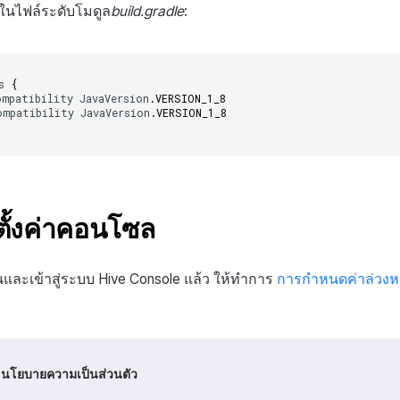
ลงในไฟล์ระดับโมดูล
build.gradle
:
s
{
ompatibility
JavaVersion
.
VERSION_1_8
ompatibility
JavaVersion
.
VERSION_1_8
ตั้งค่าคอนโซล
และเข้าสู่ระบบ Hive Console แล้ว ให้ทำการ
การกำหนดค่าล่วงห
นโยบายความเป็นส่วนตัว