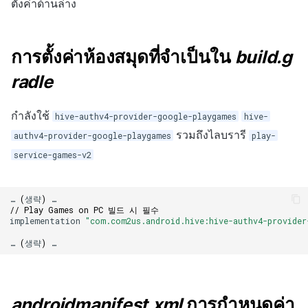
กระดานคะแนน
ติดตามการทำงานพร้อมกัน
ตั้งค่าด้านล่าง
การสร้างรายได้จากการส่ง
การจับคู่
เสริมการขายข้าม
การตั้งค่าห้องสมุดที่จำเป็นใน
build.g
แชท
radle
บริการ AI
กำลังใช้
hive-authv4-provider-google-playgames
hive-
รวมถึงไลบรารี
รายงานการชน
authv4-provider-google-playgames
play-
service-games-v2
ตัวเปิดข้ามเกม
…
(
생략
)
…
Remote Play
// Play Games on PC 빌드 시 필수
implementation
"com.com2us.android.hive:hive-authv4-provider
บล็อกเชน
…
(
생략
)
…
androidmanifest.xml
การกำหนดค่า