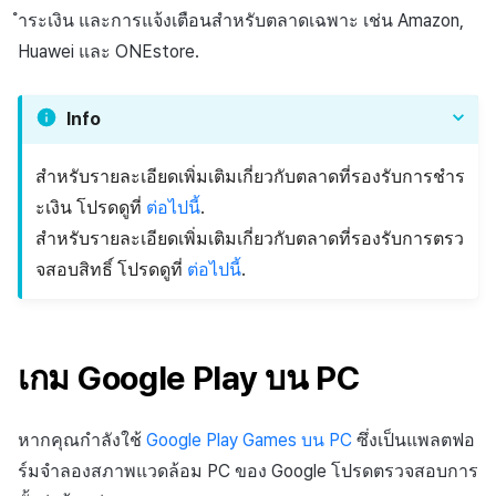
ลบสิทธิ์ Android ที่ไม่ได้ใช้
ส่วนเสริม
การชำระเงิน PG
API แชท
การกำหนดบันทึก
ค้
ำระเงิน และการแจ้งเตือนสำหรับตลาดเฉพาะ เช่น Amazon,
งาน
การแก้ปัญหา
การบล็อกการเข้าสู่ระบบจา
การลงทะเบียนแบนเนอร์จุด
Unreal Windows
การมีส่วนร่วมของผู้ใช้ (UE,
สังคม
Crossplay Launcher
กันยายน-2024
การคืนเงินผู้ใช้
คอมมูนิตี้ & เว็บสโตร์
Huawei และ ONEstore.
น
ต่างประเทศ
คำแนะนำในการแก้ไขปัญหา
รายการ
ลิงก์ลึก)
กลุ่ม
อเมซอน
การลงทะเบียนมุมมองที่
บริการลูกค้า
Adiz
การชำระเงิน PG
การวิเคราะห์
ห
การตรวจสอบ Google และ
กำหนดเอง
คุณสมบัติเพิ่มเติม
การได้มาซึ่งผู้ใช้ (UA)
Funnel
Info
า
การตั้งค่าการเรียกเก็บเงิน
ตรวจสอบ Google Play Ga
การวิเคราะห์
Adkit
จัดการ PID ตลาด
บริการ AI
ของ Amazon
แยกกัน
กระดานที่กำหนดเอง
การวิเคราะห์การเก็บรักษา
สำหรับรายละเอียดเพิ่มเติมเกี่ยวกับตลาดที่รองรับการชำร
ที่เก็บข้อมูลเกม
Plugins
การติดตามการซื้อ
ะเงิน โปรดดูที่
ต่อไปนี้
.
การตั้งค่าการแจ้งเตือนของ
ลบผู้ใช้ทั้งหมด
แบนเนอร์เว็บ
Analytics bigQuery
สำหรับรายละเอียดเพิ่มเติมเกี่ยวกับตลาดที่รองรับการตรว
Amazon
Hercules
การสมัครสมาชิกต่ออายุ
จสอบสิทธิ์ โปรดดูที่
ต่อไปนี้
.
การเข้าสู่ระบบผ่านเว็บ
การลงทะเบียนและการจัดก
อัตโนมัติ
การใช้การวิเคราะห์
แคมเปญเชิญ
แหล่งที่มาทางการตลาด
ค้นหาประวัติการซื้อของ
ตัวชี้วัดที่กำหนดเอง
การมีส่วนร่วมของผู้ใช้ (UE,
พนักงาน
คอมมูนิตี้ & เว็บสโตร์
เกม Google Play บน PC
Deeplin)
การส่งออกข้อมูล
ตั้งค่าการระบุเป้าหมาย
การสร้างรายได้จาก
หากคุณกำลังใช้
Google Play Games บน PC
ซึ่งเป็นแพลตฟอ
การใช้วิดีโอ YouTube
โฆษณา
ข้อกำหนดตัวชี้วัด
ร์มจำลองสภาพแวดล้อม PC ของ Google โปรดตรวจสอบการ
โฆษณาข้ามโปรโมชั่น