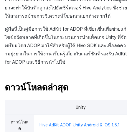
API แชท
การสร้างแอป
ส่วนเสริม
การชำระเงิน PG
การกำหนดบันทึก
ค้
ยกจะทำให้บันทึกถูกส่งไปยังเซิร์ฟเวอร์ Hive Analytics ซึ่งช่วย
การแก้ปัญหา
การบล็อกการเข้าสู่ระบบจา
การลงทะเบียนแบนเนอร์จุด
การติดตามการตลาด
สังคม
ไลบรารีที่ใช้
กันยายน-2024
การมีส่วนร่วมของผู้ใช้ (UE,
การคืนเงินผู้ใช้
คอมมูนิตี้ & เว็บสโตร์
น
ให้สามารถข้ามการวิเคราะห์โฆษณาแยกต่างหากได้
ต่างประเทศ
แอปบริการ
คำแนะนำในการแก้ไขปัญ
รายการ
ลิงก์ลึก)
กลุ่ม
การลงทะเบียนมุมมองที่
การจับคู่
บริการลูกค้า
การเปลี่ยนแปลงในคู่มือ
การชำระเงิน PG
การวิเคราะห์
ห
คู่มือนี้เป็นคู่มือการใช้ AdKit for ADOP ที่เขียนขึ้นเพื่อช่วยแก้
การตรวจสอบ Google และ
กำหนดเอง
คุณสมบัติเพิ่มเติม
การได้มาซึ่งผู้ใช้ (UA)
Funnel
า
ไขข้อผิดพลาดที่เกิดขึ้นในกระบวนการนำแพ็คเกจ Unity ที่จัด
ตรวจสอบ Google Play Ga
แชท
การวิเคราะห์
จัดการ PID ตลาด
บริการ AI
แยกกัน
เตรียมโดย ADOP มาใช้สำหรับผู้ใช้ Hive SDK และเพื่อลดคว
กระดานที่กำหนดเอง
การวิเคราะห์การเก็บรักษา
การวิเคราะห์
ที่เก็บข้อมูลเกม
การติดตามการซื้อ
ามยุ่งยากในการใช้งาน เรียนรู้เกี่ยวกับเวอร์ชันที่รองรับ AdKit
ลบผู้ใช้ทั้งหมด
แบนเนอร์เว็บ
Analytics bigQuery
for ADOP และวิธีการนำไปใช้
ฐานข้อมูล
Hercules
การสมัครสมาชิกต่ออายุ
การเข้าสู่ระบบผ่านเว็บ
การลงทะเบียนและการจัดก
อัตโนมัติ
การใช้การวิเคราะห์
แคมเปญเชิญ
Hercules
แหล่งที่มาทางการตลาด
ดาวน์โหลดล่าสุด
ค้นหาประวัติการซื้อของ
ตัวชี้วัดที่กำหนดเอง
การมีส่วนร่วมของผู้ใช้ (UE,
พนักงาน
แหล่งที่มาทางการตลาด
คอมมูนิตี้ & เว็บสโตร์
Deeplin)
การส่งออกข้อมูล
Unity
ตั้งค่าการระบุเป้าหมาย
การสร้างรายได้จาก
การสร้างรายได้จาก
การใช้วิดีโอ YouTube
โฆษณา
โฆษณา
ข้อกำหนดตัวชี้วัด
ดาวน์โหล
Hive AdKit ADOP Unity Android & iOS 1.5.1
ด
โฆษณาข้ามโปรโมชั่น