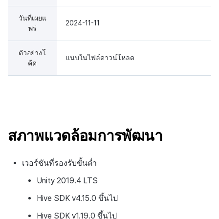
ส่วนเสริม
กระดานคะแนน
ติดตามการทำงานพร้อมกัน
วันที่เผยแ
การสร้างรายได้จากการส่ง
2024-11-11
ตัวเปิดข้ามแพลตฟอร์ม
การจับคู่
พร่
เสริมการขายข้าม
Remote Play
แชท
ตัวอย่างโ
แนบในไฟล์ดาวน์โหลด
ค้ด
เอกสารอ้างอิง
บริการ AI
รายงานการชน
ตัวเปิดข้ามเกม
สภาพแวดล้อมการพัฒนา
Remote Play
เวอร์ชันที่รองรับขั้นต่ำ
บล็อกเชน
Unity 2019.4 LTS
Hive SDK v4.15.0 ขึ้นไป
Hive SDK v1.19.0 ขึ้นไป