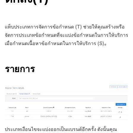
สร้างตัวชี้วัดที่กำหนดเอง
การกำหนดบันทึก
API แชท
การสร้างแอป
ส่วนเสริม
การชำระเงิน PG
ค้
สำหรับแต่ละเกม
การบล็อกการเข้าสู่ระบบจาก
การลงทะเบียนแบนเนอร์จุด
การแก้ปัญหา
การติดตามการตลาด
การคืนเงินผู้ใช้
Crossplay Launcher
ตุลาคม-2024
การมีส่วนร่วมของผู้ใช้ (UE,
คอมมูนิตี้ & เว็บสโตร์
น
ต่างประเทศ
กลุ่ม
แอปบริการ
คำแนะนำในการแก้ไขปัญ
รายการ
ลิงก์ลึก)
การเชื่อมโยง Miracle Play
การลงทะเบียนมุมมองที่
การจับคู่
การชำระเงิน PG
Adiz
กันยายน-2024
การวิเคราะห์
ห
แท็บประเภทการจัดการข้อกำหนด (T) ช่วยให้คุณสร้างหรือ
การตรวจสอบ Google และการ
กำหนดเอง
Funnel
คุณสมบัติเพิ่มเติม
การได้มาซึ่งผู้ใช้ (UA)
จัดการประเภทข้อกำหนดที่จะแบ่งข้อกำหนดในการให้บริการ
า
ตรวจสอบ Google Play Games
แชท
จัดการ PID ตลาด
Adkit
บริการ AI
เมื่อกำหนดเนื้อหาข้อกำหนดในการให้บริการ (S)。
แยกกัน
กระดานที่กำหนดเอง
การวิเคราะห์การเก็บรักษา
การวิเคราะห์
การติดตามการซื้อ
Plugins
ลบผู้ใช้ทั้งหมด
แบนเนอร์เว็บ
Analytics bigQuery
รายการ
ฐานข้อมูล
การสมัครสมาชิกต่ออายุ
การเข้าสู่ระบบผ่านเว็บ
การลงทะเบียนและการจัดการ
อัตโนมัติ
การใช้การวิเคราะห์
แคมเปญเชิญ
Hercules
ค้นหาประวัติการซื้อของ
ตัวชี้วัดที่กำหนดเอง
การมีส่วนร่วมของผู้ใช้ (UE,
พนักงาน
แหล่งที่มาทางการตลาด
Deeplin)
การส่งออกข้อมูล
ตั้งค่าการระบุเป้าหมาย
การสร้างรายได้จาก
การใช้วิดีโอ YouTube
โฆษณา
ข้อกำหนดตัวชี้วัด
ประเภทเงื่อนไขจะแบ่งออกเป็นแบรนด์อีกครั้ง ดังนั้นคุณ
โฆษณาข้ามโปรโมชั่น