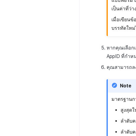
แบบฟอร์ม E
เป็นค่าที่ว่
เมื่อเขียน
บรรทัดใหม่
หากคุณเลือกเ
AppID ที่กำหน
คุณสามารถลง
Note
มาตรฐานกา
สูงสุด
ลำดับค
ลำดับค