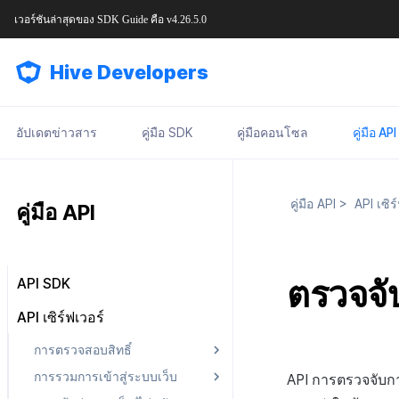
เวอร์ชันล่าสุดของ
SDK Guide
คือ
v4.26.5.0
Hive Developers
อัปเดตข่าวสาร
คู่มือ SDK
คู่มือคอนโซล
คู่มือ API
คู่มือ API
>
API เซิร
คู่มือ API
ตรวจจั
API SDK
API ผลลัพธ์
API เซิร์ฟเวอร์
การตรวจสอบสิทธิ์
การรวมการเข้าสู่ระบบเว็บ
ค้นหารายการ IdP การตรวจ
API การตรวจจับก
สอบสิทธิ์ v4