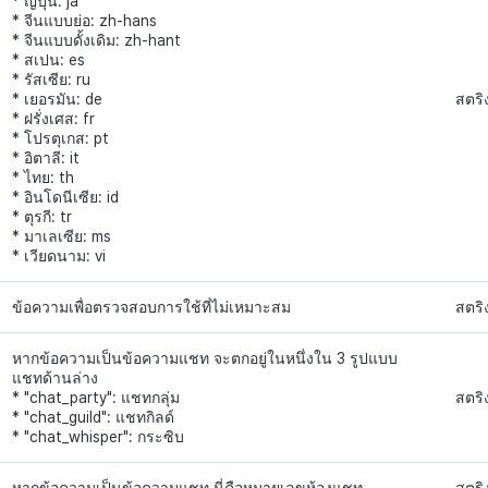
* ญี่ปุ่น: ja
* จีนแบบย่อ: zh-hans
* จีนแบบดั้งเดิม: zh-hant
* สเปน: es
* รัสเซีย: ru
* เยอรมัน: de
สตริ
* ฝรั่งเศส: fr
* โปรตุเกส: pt
* อิตาลี: it
* ไทย: th
* อินโดนีเซีย: id
* ตุรกี: tr
* มาเลเซีย: ms
* เวียดนาม: vi
ข้อความเพื่อตรวจสอบการใช้ที่ไม่เหมาะสม
สตริ
หากข้อความเป็นข้อความแชท จะตกอยู่ในหนึ่งใน 3 รูปแบบ
แชทด้านล่าง
* "chat_party": แชทกลุ่ม
สตริ
* "chat_guild": แชทกิลด์
* "chat_whisper": กระซิบ