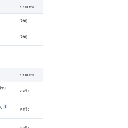
ประเภท
วัตถุ
ร
วัตถุ
ประเภท
ห้าม
สตริง
ม,
1
:
สตริง
สตริง