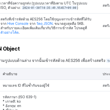
เวลาที่ข้อความถูกส่ง (รูปแบบเวลาที่อิงตาม UTC ในรูปแบบ
สตริ
ISO, ตัวอย่าง:
2024-01-30T10:35:49.95457+09:00
)
สตริงที่เข้ารหัสด้วย AES256 โดยใช้กุญแจการเข้ารหัสที่ได้รับ
จาก
Hive Console
จาก
วัตถุ JSON
. ขนาดสูงสุดคือ 5KB.
สตริ
สำหรับรายละเอียดเพิ่มเติมเกี่ยวกับวิธีการเข้ารหัส โปรดดูที่
ตัวอย่างโค้ด
.
 Object
ามรูปแบบด้านล่าง จากนั้นเข้ารหัสด้วย AES256 เพื่อสร้างสตริง
t
คำอธิบาย
ประ
หมายเลข ID ที่ไม่ซ้ำกันของผู้ใช้
สตริ
รหัสภาษา (ISO 639-1)
* เกาหลี: ko
* อังกฤษ: en