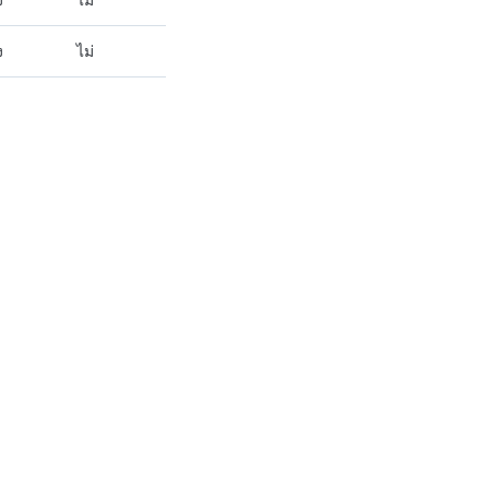
ง
ไม่
ง
ไม่