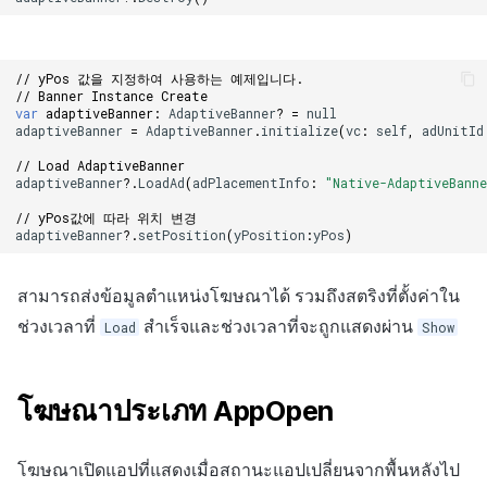
// yPos 값을 지정하여 사용하는 예제입니다.
// Banner Instance Create
var
adaptiveBanner
:
AdaptiveBanner
?
=
null
adaptiveBanner
=
AdaptiveBanner
.
initialize
(
vc
:
self
,
adUnitId
// Load AdaptiveBanner
adaptiveBanner
?.
LoadAd
(
adPlacementInfo
:
"Native-AdaptiveBann
// yPos값에 따라 위치 변경
adaptiveBanner
?.
setPosition
(
yPosition
:
yPos
)
สามารถส่งข้อมูลตำแหน่งโฆษณาได้ รวมถึงสตริงที่ตั้งค่าใน
ช่วงเวลาที่
สำเร็จและช่วงเวลาที่จะถูกแสดงผ่าน
Load
Show
โฆษณาประเภท AppOpen
โฆษณาเปิดแอปที่แสดงเมื่อสถานะแอปเปลี่ยนจากพื้นหลังไป