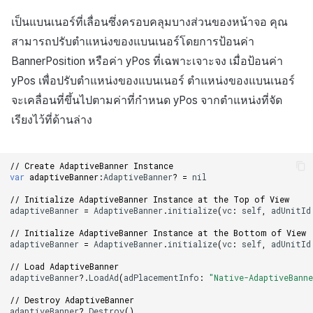
เป็นแบนเนอร์ที่เลื่อนซึ่งครอบคลุมบางส่วนของหน้าจอ คุณ
สามารถปรับตำแหน่งของแบนเนอร์โดยการป้อนค่า
BannerPosition หรือค่า yPos ที่เฉพาะเจาะจง เมื่อป้อนค่า
yPos เพื่อปรับตำแหน่งของแบนเนอร์ ตำแหน่งของแบนเนอร์
จะเคลื่อนที่ขึ้นไปตามค่าที่กำหนด yPos จากตำแหน่งที่จัด
เรียงไว้ที่ด้านล่าง
// Create AdaptiveBanner Instance
var
adaptiveBanner
:
AdaptiveBanner
?
=
nil
// Initialize AdaptiveBanner Instance at the Top of View
adaptiveBanner
=
AdaptiveBanner
.
initialize
(
vc
:
self
,
adUnitId
// Initialize AdaptiveBanner Instance at the Bottom of View
adaptiveBanner
=
AdaptiveBanner
.
initialize
(
vc
:
self
,
adUnitId
// Load AdaptiveBanner
adaptiveBanner
?.
LoadAd
(
adPlacementInfo
:
"Native-AdaptiveBann
// Destroy AdaptiveBanner
adaptiveBanner
?.
Destroy
()