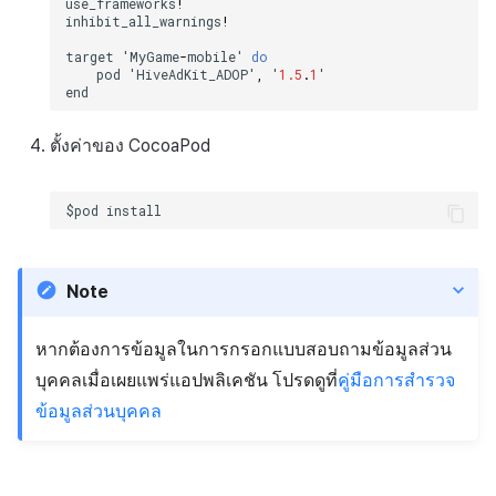
use_frameworks
!
inhibit_all_warnings
!
target
'
MyGame
-
mobile
'
do
pod
'
HiveAdKit_ADOP
'
,
'
1.5
.
1
'
end
ตั้งค่าของ CocoaPod
$pod
install
Note
หากต้องการข้อมูลในการกรอกแบบสอบถามข้อมูลส่วน
บุคคลเมื่อเผยแพร่แอปพลิเคชัน โปรดดูที่
คู่มือการสำรวจ
ข้อมูลส่วนบุคคล