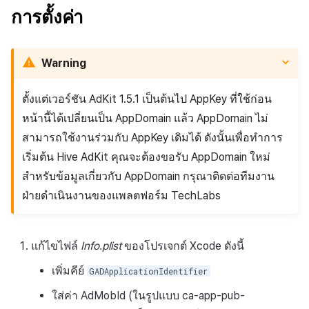
โฆษณาประเภท Interstitial
การสร้างแอป
การชำระเงิน PG
API แชท
การกำหนดบันทึก
การแจ้งเตือน
ค้
การตั้งค่า
การจัดการอุปกรณ์
ยืนยันว่าเป็นผู้ใหญ่
การแก้ปัญหา
ส่งคืนพารามิเตอร์การเรียกใช้
การลงทะเบียนแบนเนอร์จุด
การมีส่วนร่วมของผู้ใช้ (UE,
สังคม
Crossplay Launcher
ธันวาคม-2024
Unreal Windows
การคืนเงินผู้ใช้
น
โฆษณาประเภทแบนเนอร์
งาน
แอปบริการ
รายการ
ลิงก์ลึก)
กลุ่ม
เขตเวลา
แบบปรับตัว
การใช้ที่ถูกระงับ
ส่วนเสริม
การลงทะเบียนมุมมองที่
บริการลูกค้า
Adiz
พฤศจิกายน-2024
การชำระเงิน PG
ห
Warning
กำหนดเอง
คุณสมบัติเพิ่มเติม
การได้มาซึ่งผู้ใช้ (UA)
Funnel
คอมมูนิตี้ & เว็บสโตร์
า
โฆษณาประเภท AppOpen
ลงทะเบียนประเภทการใช้ที่
คำแนะนำในการแก้ไขปัญหา
การวิเคราะห์
Adkit
ตุลาคม-2024
จัดการ PID ตลาด
ตั้งแต่เวอร์ชัน AdKit 1.5.1 เป็นต้นไป AppKey ที่ใช้ก่อน
ระงับ
กระดานที่กำหนดเอง
การวิเคราะห์การเก็บรักษา
การวิเคราะห์
หน้านี้ได้เปลี่ยนเป็น AppDomain แล้ว AppDomain ไม่
โฆษณาทดสอบ
ที่เก็บข้อมูลเกม
Plugins
กันยายน-2024
การติดตามการซื้อ
สามารถใช้งานร่วมกับ AppKey เดิมได้ ดังนั้นเพื่อทำการ
ลงทะเบียนเซิร์ฟเวอร์เกมที่ถ
แบนเนอร์เว็บ
Analytics bigQuery
บริการ AI
ระงับ
เริ่มต้น Hive AdKit คุณจะต้องขอรับ AppDomain ใหม่
Hercules
การสมัครสมาชิกต่ออายุ
การลงทะเบียนและการจัดก
อัตโนมัติ
การใช้การวิเคราะห์
สำหรับข้อมูลเกี่ยวกับ AppDomain กรุณาติดต่อทีมงาน
ลบผู้ใช้ทั้งหมด
แคมเปญเชิญ
แหล่งที่มาทางการตลาด
ฝ่ายดำเนินงานของแพลตฟอร์ม TechLabs
ค้นหาประวัติการซื้อของ
ตัวชี้วัดที่กำหนดเอง
การเข้าสู่ระบบผ่านเว็บ
การใช้วิดีโอ YouTube
พนักงาน
คอมมูนิตี้ & เว็บสโตร์
การส่งออกข้อมูล
แก้ไขไฟล์
Info.plist
ของโปรเจกต์ Xcode ดังนี้
การมีส่วนร่วมของผู้ใช้
ตั้งค่าการระบุเป้าหมาย
การสร้างรายได้จาก
เพิ่มคีย์
GADApplicationIdentifier
โฆษณา
ข้อกำหนดตัวชี้วัด
โฆษณาข้ามโปรโมชั่น
การยกเลิก·การคืนเงิน
ใส่ค่า AdMobId (ในรูปแบบ ca-app-pub-