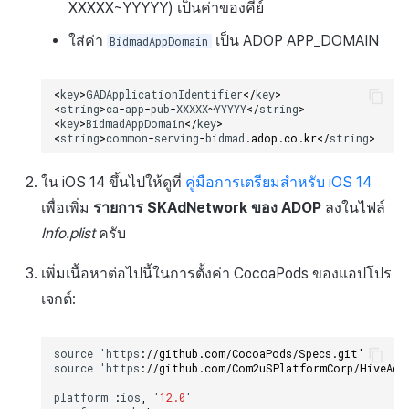
กระดานคะแนน
ติดตามการทำงานพร้อมกัน
XXXXX~YYYYY) เป็นค่าของคีย์
การสร้างรายได้จากการส่ง
ใส่ค่า
เป็น ADOP APP_DOMAIN
BidmadAppDomain
เสริมการขายข้าม
การจับคู่
แชท
<
key
>
GADApplicationIdentifier
</
key
>
<
string
>
ca
-
app
-
pub
-
XXXXX
~
YYYYY
</
string
>
<
key
>
BidmadAppDomain
</
key
>
บริการ AI
<
string
>
common
-
serving
-
bidmad
.
adop
.
co
.
kr
</
string
>
รายงานการชน
ใน iOS 14 ขึ้นไปให้ดูที่
คู่มือการเตรียมสำหรับ iOS 14
เพื่อเพิ่ม
รายการ SKAdNetwork ของ ADOP
ลงในไฟล์
ตัวเปิดข้ามเกม
Info.plist
ครับ
Remote Play
เพิ่มเนื้อหาต่อไปนี้ในการตั้งค่า CocoaPods ของแอปโปร
เจกต์:
บล็อกเชน
source
'
https
:
//github.com/CocoaPods/Specs.git'
source
'
https
:
//github.com/Com2uSPlatformCorp/HiveAdK
platform
:
ios
,
'
12.0
'