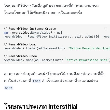
โฆษณาที่ให้รางวัลเมื่อดูเกินระยะเวลาที่กำหนด สามารถ
โหลดโฆษณาได้เพียงหนึ่งรายการในแต่ละครั้ง
// RewardVideo Instance Create
var
rewardVideo
:
RewardVideo
?
=
nil
rewardVideo
=
RewardVideo
.
initialize
(
vc
:
self
,
adUnitId
:
rewa
// RewardVideo Load
rewardVideo
?.
LoadAd
(
adPlacementInfo
:
"Native-RewardVideo-Loa
// RewardVideo Show
rewardVideo
?.
Show
(
adPlacementInfo
:
"Native-RewardVideo-Show"
สามารถส่งข้อมูลตำแหน่งโฆษณาได้ รวมถึงส่งข้อความที่ตั้ง
ค่าในช่วงเวลาที่
สำเร็จและช่วงเวลาที่จะแสดงผ่าน
Load
Show
โฆษณาประเภท Interstitial