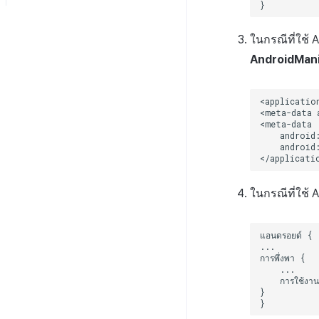
การสนับสนุนเกมคอนโทรลเลอร์
ตัวระบุ
เปลี่ยนภาพที่มองไม่เห็น
ปล่อยแอป
อัปโหลดแอปใหม่ไปยัง
RTT4U
เซิร์ฟเวอร์
รหัสข้อผิดพลาด
ในกรณีที่ใช้ 
ส่วนเสริม Crossplay Launcher
ภาพรวม
อัปโหลดเวอร์ชันแพตช์ไปยัง
AndroidMani
เซิร์ฟเวอร์
ท่าทางสัมผัส
การติดตั้ง
เปิดใช้งานจากระยะไกล
เคอร์เซอร์ที่กำหนดเอง
วิธีการใช้งาน
เข้าสู่ระบบอัตโนมัติไปยัง
เว็บไซต์ภายนอก
ส่งคืนพารามิเตอร์การเรียกใช้งาน
คู่มือการแก้ไขปัญหา
ในกรณีที่ใช้ A