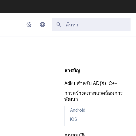
กำลังเริ่มต้นการค้นหา
Korean
English
Japanese
สารบัญ
Chinese (Simplified)
Adkit สำหรับ AD(X): C++
Chinese (Traditional)
การสร้างสภาพแวดล้อมการ
Thai
พัฒนา
Android
iOS
คุณสมบัติ