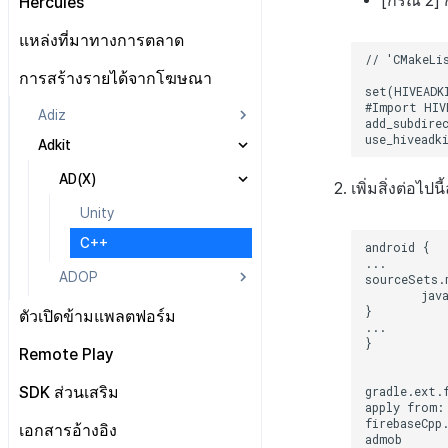
[กรณี 2]
Hercules
ข้อกำหนดเบื้องต้น
คู่มือการอัปเกรด
Android
เริ่มต้นใช้งาน
แหล่งที่มาทางการตลาด
ส่งบันทึกการวิเคราะห์
iOS
วิธีการใช้ฟีเจอร์ขั้นสูง
ตั้งค่า Airbridge
การสร้างรายได้จากโฆษณา
บูรณาการกับบริการ MMP
การส่งบันทึกไปยังเซิร์ฟเวอร์
Unity
ตัวแปรที่ปลอดภัย
Hive
การแสดงแบนเนอร์ความยินยอม
None
Adiz
Unreal
API ของHercules
DMA
Fluentd
การบูรณาการกับ Airbridge
Adkit
Unity
HTTP
ภาพรวม
การบูรณาการกับ Appsflyer
Android
AD(X)
เพิ่มสิ่งต่อไป
SDK
วิธีการใช้ Fluentd
การบูรณาการกับ Adjust
iOS
Unity
ไฟล์บันทึกชุด
วิธีการใช้ Fluentd Docker
การใช้ประโยชน์จากข้อมูล
C++
MMP
ไลบรารีแอปพลิเคชัน
ภาพรวม
ADOP
ไฟล์บันทึกเฉพาะ
ข้อกำหนดเบื้องต้น
คู่มือการทดสอบการส่ง
วิธีการส่งชุดบันทึก
Unity
ตัวเปิดข้ามแพลตฟอร์ม
C++
เตรียมไฟล์แอป
Remote Play
Android
เตรียมหน้าเว็บเพื่อให้บริการแอป
รวมปลั๊กอิน
SDK ส่วนเสริม
iOS
อัปโหลดแอปไปยังเซิร์ฟเวอร์
ลงทะเบียนฟังก์ชัน callback เพื่อ
การเรียกเนื้อหาเว็บ
เอกสารอ้างอิง
รับเหตุการณ์
ตรวจสอบแอป
ภาพรวม