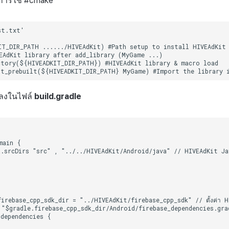
 การใช้ #cmake
นี้ลงในไฟล์
build.gradle