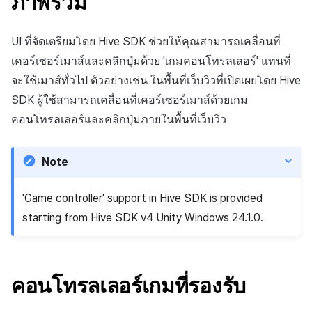
ภาพรวม
ขอบเขตการทำงานของตัว
การสร้างแอป
การชำระเงิน PG
API แชท
การกำหนดบันทึก
การแจ้งเตือน
ค้
ควบคุมเกม
การจัดการอุปกรณ์
ยืนยันว่าเป็นผู้ใหญ่
การแก้ปัญหา
การลงทะเบียนแบนเนอร์จุด
การมีส่วนร่วมของผู้ใช้ (UE,
สังคม
Crossplay Launcher
ธันวาคม-2024
Unreal Windows
การคืนเงินผู้ใช้
น
แอปบริการ
รายการ
ลิงก์ลึก)
กลุ่ม
เขตเวลา
UI ที่จัดเตรียมโดย Hive SDK ช่วยให้คุณสามารถเคลื่อนที่
การรวม Steam
การใช้ที่ถูกระงับ
ส่วนเสริม
การลงทะเบียนมุมมองที่
บริการลูกค้า
Adiz
พฤศจิกายน-2024
การชำระเงิน PG
ห
เคอร์เซอร์เมาส์และคลิกปุ่มด้วย 'เกมคอนโทรลเลอร์' แทนที่
กำหนดเอง
คุณสมบัติเพิ่มเติม
การได้มาซึ่งผู้ใช้ (UA)
Funnel
คอมมูนิตี้ & เว็บสโตร์
จะใช้เมาส์ทั่วไป ตัวอย่างเช่น ในพื้นที่เว็บวิวที่เปิดเผยโดย Hive
า
การประมวลผลข้อมูล
ลงทะเบียนประเภทการใช้ที่
คำแนะนำในการแก้ไขปัญหา
การวิเคราะห์
Adkit
ตุลาคม-2024
จัดการ PID ตลาด
SDK ผู้ใช้สามารถเคลื่อนที่เคอร์เซอร์เมาส์ด้วยเกม
ควบคุมในวิธีที่มีอยู่
ระงับ
กระดานที่กำหนดเอง
การวิเคราะห์การเก็บรักษา
การวิเคราะห์
คอนโทรลเลอร์และคลิกปุ่มภายในพื้นที่เว็บวิว
ที่เก็บข้อมูลเกม
Plugins
กันยายน-2024
การติดตามการซื้อ
คีย์บอร์ดบนหน้าจอ Windows
ลงทะเบียนเซิร์ฟเวอร์เกมที่ถ
แบนเนอร์เว็บ
Analytics bigQuery
บริการ AI
ระงับ
Hercules
การสมัครสมาชิกต่ออายุ
Note
ปัญหาที่ทราบ
การลงทะเบียนและการจัดก
อัตโนมัติ
การใช้การวิเคราะห์
ลบผู้ใช้ทั้งหมด
แคมเปญเชิญ
แหล่งที่มาทางการตลาด
'Game controller' support in Hive SDK is provided
ค้นหาประวัติการซื้อของ
ตัวชี้วัดที่กำหนดเอง
starting from Hive SDK v4 Unity Windows 24.1.0.
การเข้าสู่ระบบผ่านเว็บ
การใช้วิดีโอ YouTube
พนักงาน
คอมมูนิตี้ & เว็บสโตร์
การส่งออกข้อมูล
การมีส่วนร่วมของผู้ใช้
ตั้งค่าการระบุเป้าหมาย
การสร้างรายได้จาก
โฆษณา
ข้อกำหนดตัวชี้วัด
คอนโทรลเลอร์เกมที่รองรับ
โฆษณาข้ามโปรโมชั่น
การยกเลิก·การคืนเงิน