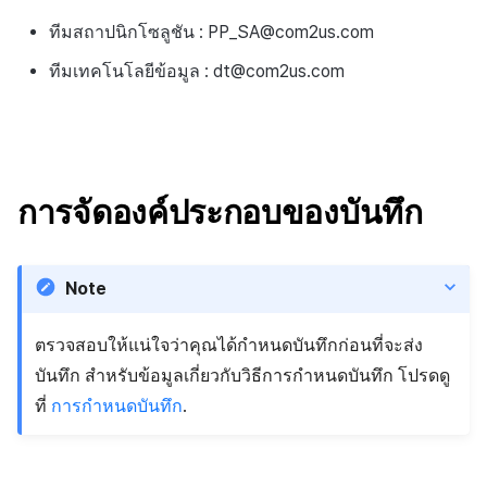
การสร้างแอป
การชำระเงิน PG
API แชท
การกำหนดบันทึก
การแจ้งเตือน
ค้
ทีมสถาปนิกโซลูชัน :
PP_SA
@
com2us
.
com
การจัดการอุปกรณ์
ยืนยันว่าเป็นผู้ใหญ่
การแก้ปัญหา
ส่งคืนพารามิเตอร์การเรียกใช้
การลงทะเบียนแบนเนอร์จุด
การมีส่วนร่วมของผู้ใช้ (UE,
สังคม
Crossplay Launcher
ธันวาคม-2024
Unreal Windows
การคืนเงินผู้ใช้
น
งาน
แอปบริการ
รายการ
ลิงก์ลึก)
กลุ่ม
เขตเวลา
ทีมเทคโนโลยีข้อมูล :
dt
@
com2us
.
com
การใช้ที่ถูกระงับ
ส่วนเสริม
การลงทะเบียนมุมมองที่
บริการลูกค้า
Adiz
พฤศจิกายน-2024
การชำระเงิน PG
ห
กำหนดเอง
คุณสมบัติเพิ่มเติม
การได้มาซึ่งผู้ใช้ (UA)
Funnel
คอมมูนิตี้ & เว็บสโตร์
า
ลงทะเบียนประเภทการใช้ที่
คำแนะนำในการแก้ไขปัญหา
การวิเคราะห์
Adkit
ตุลาคม-2024
จัดการ PID ตลาด
ระงับ
กระดานที่กำหนดเอง
การวิเคราะห์การเก็บรักษา
การวิเคราะห์
ที่เก็บข้อมูลเกม
Plugins
กันยายน-2024
การติดตามการซื้อ
การจัดองค์ประกอบของบันทึก
ลงทะเบียนเซิร์ฟเวอร์เกมที่ถ
แบนเนอร์เว็บ
Analytics bigQuery
บริการ AI
ระงับ
Hercules
การสมัครสมาชิกต่ออายุ
การลงทะเบียนและการจัดก
อัตโนมัติ
การใช้การวิเคราะห์
Note
ลบผู้ใช้ทั้งหมด
แคมเปญเชิญ
แหล่งที่มาทางการตลาด
ค้นหาประวัติการซื้อของ
ตัวชี้วัดที่กำหนดเอง
ตรวจสอบให้แน่ใจว่าคุณได้กำหนดบันทึกก่อนที่จะส่ง
การเข้าสู่ระบบผ่านเว็บ
การใช้วิดีโอ YouTube
พนักงาน
คอมมูนิตี้ & เว็บสโตร์
บันทึก สำหรับข้อมูลเกี่ยวกับวิธีการกำหนดบันทึก โปรดดู
การส่งออกข้อมูล
ที่
การกำหนดบันทึก
.
การมีส่วนร่วมของผู้ใช้
ตั้งค่าการระบุเป้าหมาย
การสร้างรายได้จาก
โฆษณา
ข้อกำหนดตัวชี้วัด
โฆษณาข้ามโปรโมชั่น
การยกเลิก·การคืนเงิน