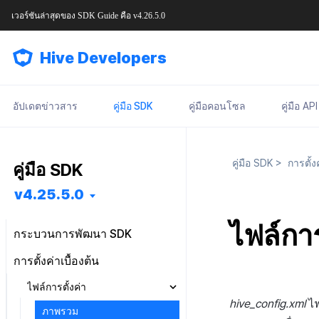
เวอร์ชันล่าสุดของ
SDK Guide
คือ
v4.26.5.0
Hive Developers
อัปเดตข่าวสาร
คู่มือ SDK
คู่มือคอนโซล
คู่มือ API
คู่มือ SDK
>
การตั้งค
คู่มือ SDK
v4.25.5.0
ไฟล์กา
กระบวนการพัฒนา SDK
เริ่มต้นใช้งาน
การตั้งค่าเบื้องต้น
การติดตั้งฟีเจอร์
การติดตั้งล่วงหน้า
ไฟล์การตั้งค่า
การกำหนดค่าพื้นฐาน
การติดตั้ง SDK
Android
Android
hive_config.xml
ไฟ
ภาพรวม