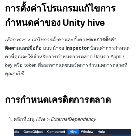
การสร้างแอป
การชำระเงิน PG
API แชท
การกำหนดบันทึก
การแจ้งเตือน
ค้
การตั้งค่าโปรแกรมแก้ไขการ
การจัดการอุปกรณ์
ยืนยันว่าเป็นผู้ใหญ่
ส่งคืนพารามิเตอร์การเรียกใช้
การลงทะเบียนแบนเนอร์จุด
การมีส่วนร่วมของผู้ใช้ (UE,
สังคม
Crossplay Launcher
ธันวาคม-2024
Unreal Windows
การคืนเงินผู้ใช้
น
งาน
แอปบริการ
รายการ
ลิงก์ลึก)
กลุ่ม
เขตเวลา
กำหนดค่าของ Unity hive
การใช้ที่ถูกระงับ
ส่วนเสริม
การลงทะเบียนมุมมองที่
บริการลูกค้า
Adiz
พฤศจิกายน-2024
การชำระเงิน PG
ห
กำหนดเอง
คุณสมบัติเพิ่มเติม
การได้มาซึ่งผู้ใช้ (UA)
Funnel
คอมมูนิตี้ & เว็บสโตร์
า
ลงทะเบียนประเภทการใช้ที่
คำแนะนำในการแก้ไขปัญหา
เลือก Hive > แก้ไขการตั้งค่า
และตั้งค่า
Hiveการตั้งค่า
การวิเคราะห์
Adkit
ตุลาคม-2024
จัดการ PID ตลาด
ระงับ
กระดานที่กำหนดเอง
การวิเคราะห์การเก็บรักษา
การวิเคราะห์
ติดตามแอปมือถือ
บนหน้าจอ
Inspector
ป้อนค่าการกำหนด
ที่เก็บข้อมูลเกม
Plugins
กันยายน-2024
การติดตามการซื้อ
ค่าที่คุณจะใช้สำหรับการกำหนดการตลาด ป้อนค่า AppID,
ลงทะเบียนเซิร์ฟเวอร์เกมที่ถ
แบนเนอร์เว็บ
Analytics bigQuery
บริการ AI
key หรือ token ที่ออกจากแดชบอร์ดการกำหนดการตลาดที่
ระงับ
Hercules
การสมัครสมาชิกต่ออายุ
คุณจะใช้
การลงทะเบียนและการจัดก
อัตโนมัติ
การใช้การวิเคราะห์
ลบผู้ใช้ทั้งหมด
แคมเปญเชิญ
แหล่งที่มาทางการตลาด
ค้นหาประวัติการซื้อของ
ตัวชี้วัดที่กำหนดเอง
การกำหนดเครดิตการตลาด
การเข้าสู่ระบบผ่านเว็บ
การใช้วิดีโอ YouTube
พนักงาน
คอมมูนิตี้ & เว็บสโตร์
การส่งออกข้อมูล
การมีส่วนร่วมของผู้ใช้
ตั้งค่าการระบุเป้าหมาย
การสร้างรายได้จาก
คลิกที่เมนู
Hive > ExternalDependency
โฆษณา
ข้อกำหนดตัวชี้วัด
โฆษณาข้ามโปรโมชั่น
การยกเลิก·การคืนเงิน