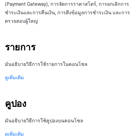
สร้างตัวชี้วัดที่กำหนดเอง
การกำหนดบันทึก
API แชท
การสร้างแอป
การชำระเงิน PG
การแจ้งเตือน
(Payment Gateway), การจัดการราคาสโตร์, การยกเลิกการ
ค้
การจัดการอุปกรณ์
สำหรับแต่ละเกม
การลงทะเบียนแบนเนอร์จุด
ยืนยันว่าเป็นผู้ใหญ่
การแก้ปัญหา
ส่งคืนพารามิเตอร์การเรียกใ
โปรโมชั่น
Crossplay Launcher
ธันวาคม-2024
การมีส่วนร่วมของผู้ใช้ (UE,
ชำระเงินและการคืนเงิน, การดึงข้อมูลการชำระเงิน และการ
น
งาน
กลุ่ม
แอปบริการ
รายการ
ลิงก์ลึก)
เขตเวลา
ตรวจสอบผู้ใหญ่
การใช้ที่ถูกระงับ
การเชื่อมโยง Miracle Play
การลงทะเบียนมุมมองที่
ส่วนเสริม
การติดตามการตลาด
Adiz
พฤศจิกายน-2024
ห
กำหนดเอง
Funnel
คุณสมบัติเพิ่มเติม
การได้มาซึ่งผู้ใช้ (UA)
คอมมูนิตี้ & เว็บสโตร์
า
ลงทะเบียนประเภทการใช้ที่ถูก
คำแนะนำในการแก้ไขปัญ
การจับคู่
Adkit
ตุลาคม-2024
รายการ
ระงับ
กระดานที่กำหนดเอง
การวิเคราะห์การเก็บรักษา
การวิเคราะห์
แชท
Plugins
กันยายน-2024
ลงทะเบียนเซิร์ฟเวอร์เกมที่ถูก
แบนเนอร์เว็บ
Analytics bigQuery
บริการ AI
มันอธิบายวิธีการใช้รายการในคอนโซล
ระงับ
การสนับสนุนลูกค้า
การลงทะเบียนและการจัดการ
การใช้การวิเคราะห์
ดูเพิ่มเติม
ลบผู้ใช้ทั้งหมด
แคมเปญเชิญ
ชุมชน
ตัวชี้วัดที่กำหนดเอง
การเข้าสู่ระบบผ่านเว็บ
การใช้วิดีโอ YouTube
การวิเคราะห์
คูปอง
การส่งออกข้อมูล
การมีส่วนร่วมของผู้ใช้
ฐานข้อมูล
มันอธิบายวิธีการใช้คูปองบนคอนโซล
ข้อกำหนดตัวชี้วัด
โฆษณาข้ามโปรโมชั่น
Hercules
ดูเพิ่มเติม