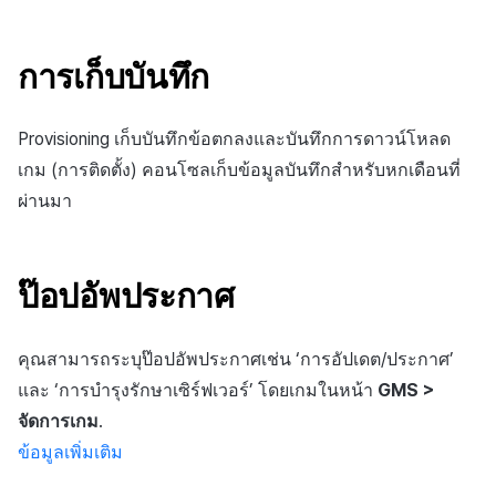
ติดตามการทำงานพร้อมกัน
การสร้างรายได้จากการส่ง
แหล่งที่มาทางการตลาด
เสริมการขายข้าม
การเก็บบันทึก
การสร้างรายได้จาก
โฆษณา
Provisioning เก็บบันทึกข้อตกลงและบันทึกการดาวน์โหลด
ตัวเปิดข้ามแพลตฟอร์ม
เกม (การติดตั้ง) คอนโซลเก็บข้อมูลบันทึกสำหรับหกเดือนที่
ผ่านมา
Remote Play
SDK ส่วนเสริม
ป๊อปอัพประกาศ
เอกสารอ้างอิง
คุณสามารถระบุป๊อปอัพประกาศเช่น ‘การอัปเดต/ประกาศ’
และ ‘การบำรุงรักษาเซิร์ฟเวอร์’ โดยเกมในหน้า
GMS >
จัดการเกม
.
ข้อมูลเพิ่มเติม