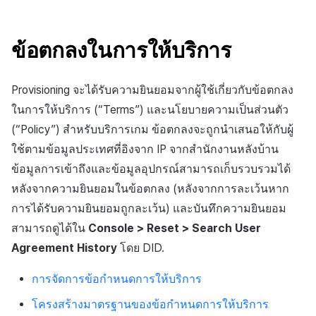
สร้างตัวชี้วัดที่กำหนดเอง
การกำหนดบันทึก
API แชท
การสร้างแอป
การชำระเงิน PG
การแจ้งเตือน
ค้
การจัดการอุปกรณ์
สำหรับแต่ละเกม
การลงทะเบียนแบนเนอร์จุด
ยืนยันว่าเป็นผู้ใหญ่
การแก้ปัญหา
ส่งคืนพารามิเตอร์การเรียกใ
โปรโมชั่น
การคืนเงินผู้ใช้
Crossplay Launcher
ธันวาคม-2024
การมีส่วนร่วมของผู้ใช้ (UE,
น
งาน
กลุ่ม
แอปบริการ
รายการ
ลิงก์ลึก)
เขตเวลา
ข้อตกลงในการให้บริการ
การใช้ที่ถูกระงับ
การเชื่อมโยง Miracle Play
การลงทะเบียนมุมมองที่
ส่วนเสริม
การติดตามการตลาด
การชำระเงิน PG
Adiz
พฤศจิกายน-2024
ห
กำหนดเอง
Funnel
คุณสมบัติเพิ่มเติม
การได้มาซึ่งผู้ใช้ (UA)
คอมมูนิตี้ & เว็บสโตร์
า
Provisioning จะได้รับความยินยอมจากผู้ใช้เกี่ยวกับข้อตกลง
ลงทะเบียนประเภทการใช้ที่ถูก
คำแนะนำในการแก้ไขปัญ
การจับคู่
จัดการ PID ตลาด
Adkit
ตุลาคม-2024
ระงับ
กระดานที่กำหนดเอง
การวิเคราะห์การเก็บรักษา
การวิเคราะห์
ในการให้บริการ (“Terms”) และนโยบายความเป็นส่วนตัว
แชท
การติดตามการซื้อ
Plugins
กันยายน-2024
(“Policy”) สำหรับบริการเกม ข้อตกลงจะถูกนำเสนอให้กับผู้
ลงทะเบียนเซิร์ฟเวอร์เกมที่ถูก
แบนเนอร์เว็บ
Analytics bigQuery
บริการ AI
ใช้ตามข้อมูลประเทศที่อิงจาก IP จากสำนักงานหลังบ้าน
ระงับ
การสนับสนุนลูกค้า
การสมัครสมาชิกต่ออายุ
ข้อมูลการเข้าถึงและข้อมูลอุปกรณ์สามารถเก็บรวบรวมได้
การลงทะเบียนและการจัดการ
อัตโนมัติ
การใช้การวิเคราะห์
หลังจากความยินยอมในข้อตกลง (หลังจากการละเว้นหาก
ลบผู้ใช้ทั้งหมด
แคมเปญเชิญ
ชุมชน
การได้รับความยินยอมถูกละเว้น) และบันทึกความยินยอม
ค้นหาประวัติการซื้อของ
ตัวชี้วัดที่กำหนดเอง
สามารถดูได้ใน
Console > Reset > Search User
การเข้าสู่ระบบผ่านเว็บ
การใช้วิดีโอ YouTube
พนักงาน
การวิเคราะห์
การส่งออกข้อมูล
Agreement History
โดย DID.
การมีส่วนร่วมของผู้ใช้
ตั้งค่าการระบุเป้าหมาย
ฐานข้อมูล
การจัดการข้อกำหนดการให้บริการ
ข้อกำหนดตัวชี้วัด
โฆษณาข้ามโปรโมชั่น
การยกเลิก·การคืนเงิน
Hercules
โครงสร้างมาตรฐานของข้อกำหนดการให้บริการ