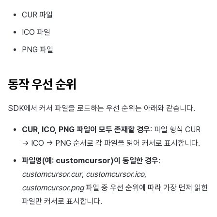
매치 메이킹
2025년 3월
CUR 파일
ICO 파일
채팅
2025년 2월
PNG 파일
AI 서비스
2025년 1월
크로스플레이 런처
2024년 12월
동작 우선 순위
리모트 플레이
2024년 11월
SDK에서 커서 파일을 로드하는 우선 순위는 아래와 같습니다.
블록체인
2024년 10월
CUR, ICO, PNG 파일이 모두 존재할 경우
: 파일 형식 CUR
→ ICO → PNG 순서로 각 파일을 읽어 커서로 표시합니다.
2024년 9월
파일명(예: customcursor)이 동일한 경우
:
customcursor.cur
,
customcursor.ico
,
customcursor.png
파일 중 우선 순위에 따라 가장 먼저 읽힌
파일만 커서로 표시합니다.