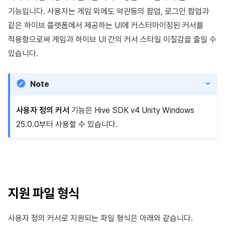
이용정지
기능입니다. 사용자는 게임 외에도 약관동의 팝업, 로그인 팝업과
앱 서비스
부가 기능
Hive 아이템
유저 애퀴지션(UA) (지원 종료)
문제 해결 가이드
고객센터
크로스플레이 런처
2025년 12월
Unreal Windows
아이템 등록
커뮤니티 운영 관리
Result API AuthV4
노티피케이션
같은 하이브 플랫폼에서 제공하는 UI에 커스터마이징된 커서를
전체 유저 삭제
문제 해결 가이드
부가 기능
소셜
Adiz
2025년 11월
아이템 지급 메시지
타임존
적용함으로써 게임과 하이브 UI 간의 커서 스타일 이질감을 줄일 수
성인인증
있습니다.
애널리틱스
Adkit
2025년 10월
결제 운영
커뮤니티 & 웹 상점
Note
게임 데이터 스토어
플러그인
2025년 9월
결제 부가 기능
애널리틱스
사용자 정의 커서
기능은 Hive SDK v4 Unity Windows
게임 보안
2025년 8월
취소·환불
AI 서비스
25.0.0부터 사용할 수 있습니다.
마케팅 어트리뷰션
2025년 7월
소셜
커뮤니티 & 웹 상점
2025년 6월
지원 종료
광고 수익화
2025년 5월
지원 파일 형식
리더보드
2025년 4월
사용자 정의 커서로 지원되는 파일 형식은 아래와 같습니다.