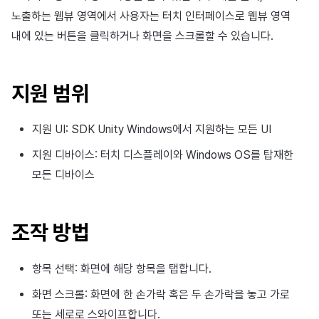
이용정지
노출하는 웹뷰 영역에서 사용자는 터치 인터페이스로 웹뷰 영역
앱 서비스
부가 기능
Hive 아이템
유저 애퀴지션(UA) (지원 종료)
문제 해결 가이드
고객센터
크로스플레이 런처
2025년 12월
Unreal Windows
아이템 등록
커뮤니티 운영 관리
Result API AuthV4
노티피케이션
내에 있는 버튼을 클릭하거나 화면을 스크롤할 수 있습니다.
전체 유저 삭제
문제 해결 가이드
부가 기능
소셜
Adiz
2025년 11월
아이템 지급 메시지
타임존
성인인증
지원 범위
애널리틱스
Adkit
2025년 10월
결제 운영
커뮤니티 & 웹 상점
게임 데이터 스토어
플러그인
2025년 9월
결제 부가 기능
애널리틱스
지원 UI: SDK Unity Windows에서 지원하는 모든 UI
지원 디바이스: 터치 디스플레이와 Windows OS를 탑재한
게임 보안
2025년 8월
취소·환불
AI 서비스
모든 디바이스
마케팅 어트리뷰션
2025년 7월
소셜
조작 방법
커뮤니티 & 웹 상점
2025년 6월
지원 종료
광고 수익화
2025년 5월
항목 선택: 화면에 해당 항목을 탭합니다.
화면 스크롤: 화면에 한 손가락 혹은 두 손가락을 놓고 가로
리더보드
2025년 4월
또는 세로로 스와이프합니다.