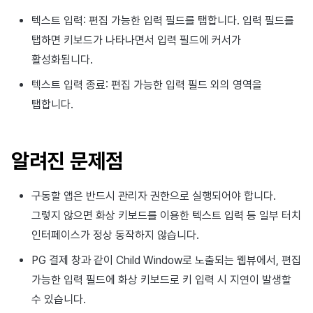
매치 메이킹
2025년 3월
텍스트 입력: 편집 가능한 입력 필드를 탭합니다. 입력 필드를
탭하면 키보드가 나타나면서 입력 필드에 커서가
채팅
2025년 2월
활성화됩니다.
AI 서비스
2025년 1월
텍스트 입력 종료: 편집 가능한 입력 필드 외의 영역을
탭합니다.
크로스플레이 런처
2024년 12월
리모트 플레이
2024년 11월
알려진 문제점
블록체인
2024년 10월
구동할 앱은 반드시 관리자 권한으로 실행되어야 합니다.
그렇지 않으면 화상 키보드를 이용한 텍스트 입력 등 일부 터치
2024년 9월
인터페이스가 정상 동작하지 않습니다.
PG 결제 창과 같이 Child Window로 노출되는 웹뷰에서, 편집
가능한 입력 필드에 화상 키보드로 키 입력 시 지연이 발생할
수 있습니다.