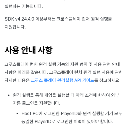
이용정지
실행하는 기능입니다.
앱 서비스
부가 기능
Hive 아이템
유저 애퀴지션(UA) (지원 종료)
문제 해결 가이드
고객센터
크로스플레이 런처
2025년 12월
Unreal Windows
아이템 등록
커뮤니티 운영 관리
Result API AuthV4
노티피케이션
전체 유저 삭제
SDK v4 24.4.0 이상부터는 크로스플레이 런처 원격 실행을
문제 해결 가이드
부가 기능
소셜
Adiz
2025년 11월
아이템 지급 메시지
타임존
지원합니다.
성인인증
애널리틱스
Adkit
2025년 10월
결제 운영
커뮤니티 & 웹 상점
사용 안내 사항
게임 데이터 스토어
플러그인
2025년 9월
결제 부가 기능
애널리틱스
게임 보안
2025년 8월
취소·환불
AI 서비스
크로스플레이 런처 원격 실행 기능의 지원 범위 및 사용 관련 안내
사항은 아래와 같습니다. 크로스플레이 런처 원격 실행 사용에 관한
마케팅 어트리뷰션
2025년 7월
소셜
자세한 내용은
크로스 플레이 원격실행 API 가이드
를 참고하세요.
커뮤니티 & 웹 상점
2025년 6월
지원 종료
원격 실행을 통해 게임을 실행할 때 아래 조건에 한하여 외부
자동 로그인을 지원합니다.
광고 수익화
2025년 5월
Host PC에 로그인한 PlayerID와 원격 실행할 기기 모두
리더보드
2025년 4월
동일한 PlayerID로 로그인한 이력이 있어야 합니다.