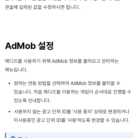
이용정지
콘솔에 입력된 값을 수정하시면 됩니다.
프로모션
아이템 등록
커뮤니티 운영 관리
크로스플레이 런처
2025년 12월
앱 서비스
부가 기능
Hive 아이템
유저 애퀴지션(UA) (지원 종료
문제 해결 가이드
오버레이 UI 엔진에서 출력하
웹 배너 활용
세그먼트
트랜잭션 조회
Result API AuthV4
노티피케이션
전체 유저 삭제
마케팅 어트리뷰션
아이템 지급 메시지
Adiz
2025년 11월
문제 해결 가이드
부가 기능
Funtap 퍼블리셔 연동 가이드
YouTube 동영상 활용하기
퍼널
타임존
성인인증
매치 메이킹
결제 운영
Adkit
2025년 10월
자동 로그인 키 관리
리텐션 분석
커뮤니티 & 웹 상점
AdMob 설정
채팅
결제 부가 기능
플러그인
2025년 9월
애널리틱스 빅쿼리
애널리틱스
애디즈를 사용하기 위해 AdMob 정보를 불러오고 관리하는
고객센터
취소·환불
2025년 8월
애널리틱스 활용하기
AI 서비스
메뉴입니다.
원하는 연동 방법을 선택하여 AdMob 정보를 불러올 수
커뮤니티
2025년 7월
커스텀 지표
소셜
있습니다. 처음 애디즈를 이용하는 게임이 순서대로 진행할 수
애널리틱스
2025년 6월
데이터 내보내기
지원 종료
있도록 안내합니다.
사용하지 않는 광고 단위 ID를 '사용 중지' 상태로 변경하거나
게임 데이터 스토어
2025년 5월
지표 용어
미사용중인 광고 단위 ID를 '사용'하도록 변경할 수 있습니다.
허큘리스
2025년 4월
동접 모니터링