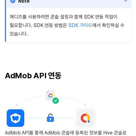
Note
광고 수익화
2025년 3월
애디즈를 사용하려면 콘솔 설정과 함께 SDK 연동 작업이
크로스플레이 런처
2025년 2월
필요합니다. SDK 연동 방법은
SDK 가이드
에서 확인하실 수
있습니다.
리모트 플레이
2025년 1월
SDK 부가 기능
2024년 12월
참고 자료
2024년 11월
AdMob API 연동
2024년 10월
2024년 9월
AdMob API를 통해 AdMob 콘솔에 등록된 정보를 Hive 콘솔로