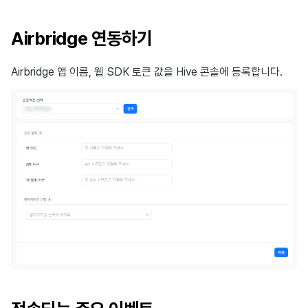
이용정지
프로모션
아이템 등록
크로스플레이 런처
2025년 12월
앱 서비스
부가 기능
Hive 아이템
유저 애퀴지션(UA) (지원 종료
문제 해결 가이드
오버레이 UI 엔진에서 출력하
웹 배너 활용
세그먼트
트랜잭션 조회
Result API AuthV4
노티피케이션
Airbridge 연동하기
전체 유저 삭제
마케팅 어트리뷰션
아이템 지급 메시지
Adiz
2025년 11월
문제 해결 가이드
부가 기능
Funtap 퍼블리셔 연동 가이드
YouTube 동영상 활용하기
퍼널
타임존
성인인증
Airbridge 앱 이름, 웹 SDK 토큰 값을 Hive 콘솔에 등록합니다.
매치 메이킹
결제 운영
Adkit
2025년 10월
자동 로그인 키 관리
리텐션 분석
커뮤니티 & 웹 상점
채팅
결제 부가 기능
플러그인
2025년 9월
애널리틱스 빅쿼리
애널리틱스
고객센터
취소·환불
2025년 8월
애널리틱스 활용하기
AI 서비스
커뮤니티
2025년 7월
커스텀 지표
소셜
애널리틱스
2025년 6월
데이터 내보내기
지원 종료
게임 데이터 스토어
2025년 5월
지표 용어
허큘리스
2025년 4월
동접 모니터링